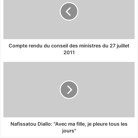
p
t
e
r
e
n
d
Compte rendu du conseil des ministres du 27 juillet
u
2011
d
u
N
c
a
o
f
n
i
s
s
e
s
i
a
l
t
d
o
e
u
Nafissatou Diallo: "Avec ma fille, je pleure tous les
s
D
jours"
m
i