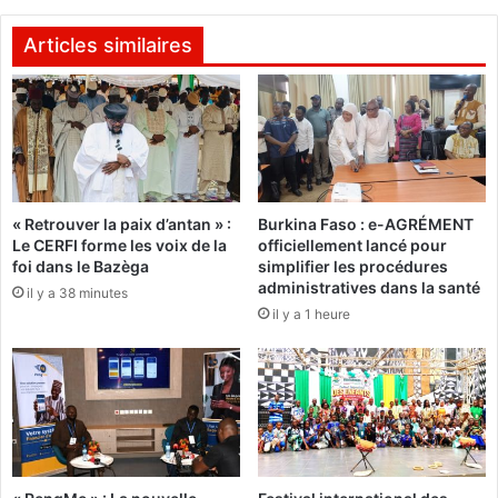
i
a
n
l
Articles similaires
i
l
s
o
t
:
r
"
e
A
s
v
d
e
« Retrouver la paix d’antan » :
Burkina Faso : e-AGRÉMENT
u
c
Le CERFI forme les voix de la
officiellement lancé pour
2
m
foi dans le Bazèga
simplifier les procédures
7
a
administratives dans la santé
il y a 38 minutes
j
f
il y a 1 heure
u
i
i
l
l
l
l
e
e
,
t
j
2
e
0
p