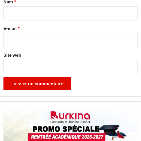
Nom
*
i
r
e
E-mail
*
*
Site web