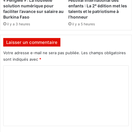
« PengMe » : La nouvelle
Festival international des
1
l
solution numérique pour
enfants : La 2ᵉ édition met les
1
e
faciliter l’avance sur salaire au
talents et le patriotisme à
u
Burkina Faso
l’honneur
r
il y a 3 heures
il y a 5 heures
e
t
o
Laisser un commentaire
u
s
Votre adresse e-mail ne sera pas publiée.
Les champs obligatoires
l
sont indiqués avec
*
e
C
s
j
o
o
m
u
r
m
s
e
"
n
t
a