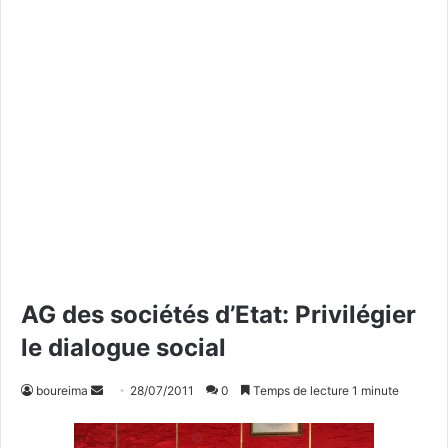
AG des sociétés d’Etat: Privilégier
le dialogue social
boureima
E
28/07/2011
0
Temps de lecture 1 minute
n
v