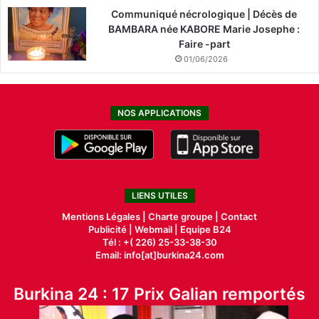
Communiqué nécrologique | Décès de
BAMBARA née KABORE Marie Josephe :
Faire -part
01/06/2026
NOS APPLICATIONS
LIENS UTILES
Mentions Légales |
Charte groupe |
Contact
Publicité
|
Webmail |
Equipe B24
Tél : +( 226) 25-33-38-30
Email: info[at]burkina24.com
Burkina 24 : 17 Prix Galian remportés