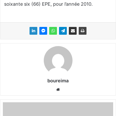
soixante six (66) EPE, pour l’année 2010.
boureima
We
bsi
te
C
o
m