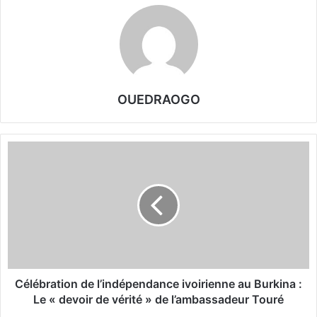
OUEDRAOGO
C
é
l
é
b
r
a
t
i
o
Célébration de l’indépendance ivoirienne au Burkina :
n
Le « devoir de vérité » de l’ambassadeur Touré
d