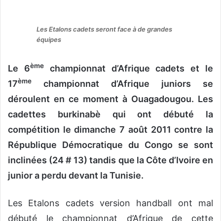
v
o
y
Les Etalons cadets seront face à de grandes
e
équipes
r
u
ème
Le 6
championnat d’Afrique cadets et le
n
ème
17
championnat d’Afrique juniors se
c
o
déroulent en ce moment à Ouagadougou. Les
u
cadettes burkinabè qui ont débuté la
r
compétition le dimanche 7 août 2011 contre la
r
République Démocratique du Congo se sont
i
e
inclinées (24 # 13) tandis que la Côte d’Ivoire en
l
junior a perdu devant la Tunisie.
Les Etalons cadets version handball ont mal
débuté le championnat d’Afrique de cette