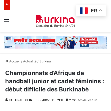
FR
Menu
Accueil
/
Actualité
/
Burkina
Championnats d’Afrique de
handball junior et cadet féminins :
début difficile des Burkinabè
OUEDRAOGO
E
08/08/2011
0
2 minutes de lecture
n