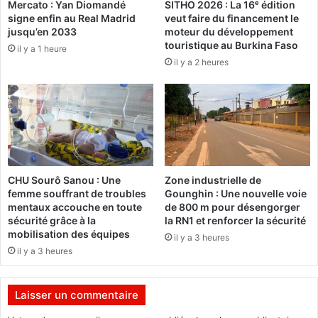
Mercato : Yan Diomandé
SITHO 2026 : La 16ᵉ édition
e
e
signe enfin au Real Madrid
veut faire du financement le
n
l
jusqu’en 2033
moteur du développement
n
a
touristique au Burkina Faso
il y a 1 heure
e
S
il y a 2 heures
a
o
u
l
B
i
u
d
r
a
k
r
i
i
n
t
CHU Sourô Sanou : Une
Zone industrielle de
a
é
femme souffrant de troubles
Gounghin : Une nouvelle voie
:
:
mentaux accouche en toute
de 800 m pour désengorger
L
l
sécurité grâce à la
la RN1 et renforcer la sécurité
e
a
mobilisation des équipes
il y a 3 heures
«
s
il y a 3 heures
d
u
e
c
v
c
Laisser un commentaire
o
e
i