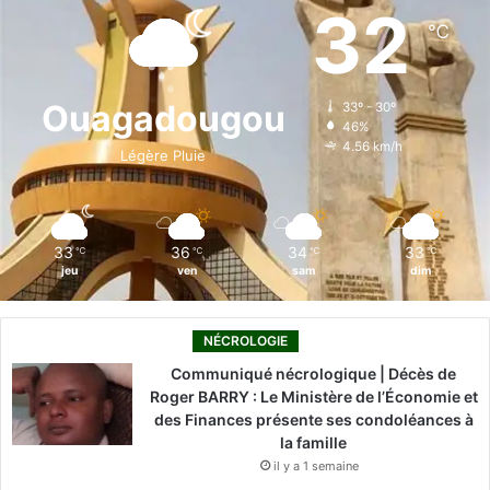
e
k
T
t
T
32
℃
b
e
u
a
o
o
d
b
g
k
Ouagadougou
33º - 30º
46%
o
i
e
r
4.56 km/h
Légère Pluie
k
n
a
m
33
36
34
33
℃
℃
℃
℃
jeu
ven
sam
dim
NÉCROLOGIE
Communiqué nécrologique | Décès de
Roger BARRY : Le Ministère de l’Économie et
des Finances présente ses condoléances à
la famille
il y a 1 semaine