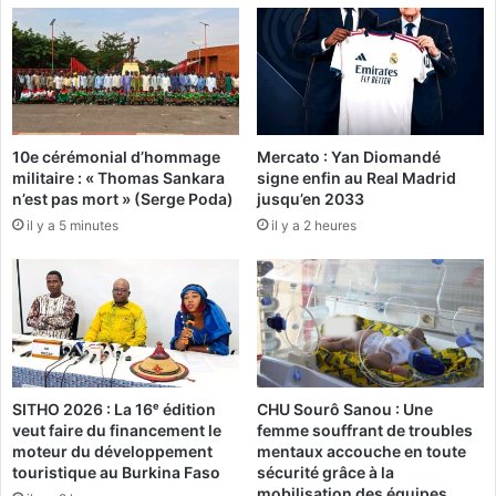
y
l
!
a
c
h
e
z
10e cérémonial d’hommage
Mercato : Yan Diomandé
l
militaire : « Thomas Sankara
signe enfin au Real Madrid
e
n’est pas mort » (Serge Poda)
jusqu’en 2033
s
il y a 5 minutes
il y a 2 heures
c
a
d
e
t
s
e
t
SITHO 2026 : La 16ᵉ édition
CHU Sourô Sanou : Une
l
veut faire du financement le
femme souffrant de troubles
e
moteur du développement
mentaux accouche en toute
C
touristique au Burkina Faso
sécurité grâce à la
o
mobilisation des équipes