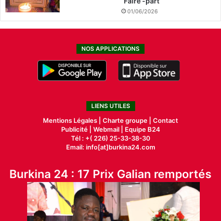
Faire -part
01/06/2026
NOS APPLICATIONS
LIENS UTILES
Mentions Légales |
Charte groupe |
Contact
Publicité
|
Webmail |
Equipe B24
Tél : +( 226) 25-33-38-30
Email: info[at]burkina24.com
Burkina 24 : 17 Prix Galian remportés