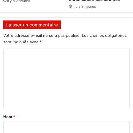
il y a 2 heures
n
il y a 3 heures
g
o
B
Laisser un commentaire
r
a
Votre adresse e-mail ne sera pas publiée.
Les champs obligatoires
z
sont indiqués avec
*
z
C
a
v
o
i
m
l
l
m
e
e
e
n
n
j
t
u
a
n
Nom
*
i
i
o
r