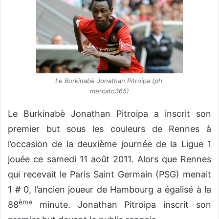
o
y
e
r
u
n
c
Le Burkinabè Jonathan Pitroipa (ph.
o
mercato365)
u
Le Burkinabè Jonathan Pitroipa a inscrit son
r
r
premier but sous les couleurs de Rennes à
i
l’occasion de la deuxième journée de la Ligue 1
e
jouée ce samedi 11 août 2011. Alors que Rennes
l
qui recevait le Paris Saint Germain (PSG) menait
1 # 0, l’ancien joueur de Hambourg a égalisé à la
ème
88
minute. Jonathan Pitroipa inscrit son