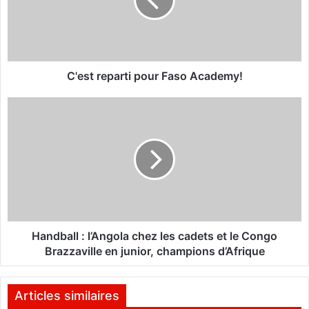
t
r
e
p
a
r
C'est reparti pour Faso Academy!
t
i
H
p
a
o
n
u
d
r
b
F
a
a
l
s
l
o
:
A
l
Handball : l’Angola chez les cadets et le Congo
c
’
Brazzaville en junior, champions d’Afrique
a
A
d
n
e
g
Articles similaires
m
o