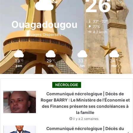
26
℃
b
e
u
a
o
o
d
b
g
k
Ouagadougou
33º - 22º
77%
o
i
e
r
4.2 km/h
Nuages Dispersés
k
n
a
m
33
29
33
34
℃
℃
℃
℃
sam
dim
lun
mar
NÉCROLOGIE
Communiqué nécrologique | Décès de
Roger BARRY : Le Ministère de l’Économie et
des Finances présente ses condoléances à
la famille
il y a 2 semaines
Communiqué nécrologique | Décès du