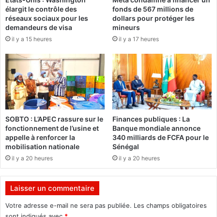
o
élargit le contrôle des
fonds de 567 millions de
o
i
réseaux sociaux pour les
dollars pour protéger les
n
s
demandeurs de visa
mineurs
c
p
il y a 15 heures
il y a 17 heures
e
o
r
u
t
r
d
s
e
a
s
u
N
v
a
e
SOBTO : L’APEC rassure sur le
Finances publiques : La
t
r
fonctionnement de l’usine et
Banque mondiale annonce
i
d
appelle à renforcer la
340 milliards de FCFA pour le
o
e
mobilisation nationale
Sénégal
n
s
il y a 20 heures
il y a 20 heures
s
e
n
f
Laisser un commentaire
a
n
Votre adresse e-mail ne sera pas publiée.
Les champs obligatoires
t
sont indiqués avec
*