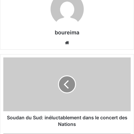
boureima
We
bsi
te
S
o
u
d
a
n
d
u
S
u
Soudan du Sud: inéluctablement dans le concert des
d
Nations
: