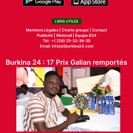
LIENS UTILES
Mentions Légales |
Charte groupe |
Contact
Publicité
|
Webmail |
Equipe B24
Tél : +( 226) 25-33-38-30
Email: info[at]burkina24.com
Burkina 24 : 17 Prix Galian remportés