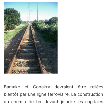
v
o
y
e
r
u
n
c
o
u
r
r
i
e
l
Bamako et Conakry devraient être reliées
bientôt par une ligne ferroviaire. La construction
du chemin de fer devant joindre les capitales