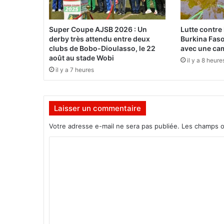
o
r
m
Super Coupe AJSB 2026 : Un
Lutte contre 
a
derby très attendu entre deux
Burkina Faso 
t
clubs de Bobo-Dioulasso, le 22
avec une ca
i
août au stade Wobi
il y a 8 heure
o
il y a 7 heures
n
:
K
Laisser un commentaire
o
a
Votre adresse e-mail ne sera pas publiée.
Les champs o
z
a
C
f
o
e
t
m
F
m
e
y
e
e
n