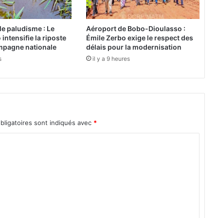
A
N
C
le paludisme : Le
Aéroport de Bobo-Dioulasso :
E
intensifie la riposte
Émile Zerbo exige le respect des
N
mpagne nationale
délais pour la modernisation
'
s
il y a 9 heures
E
S
T
P
A
S
bligatoires sont indiqués avec
*
P
R
E
M
I
E
R
E
P