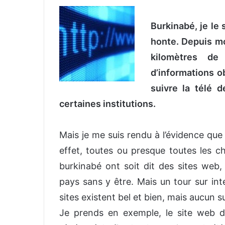
v
o
Burkinabé, je le s
y
honte. Depuis mo
e
kilomètres de
r
u
d’informations ob
n
suivre la télé 
c
certaines institutions.
o
u
r
Mais je me suis rendu à l’évidence que
r
effet, toutes ou presque toutes les ch
i
burkinabé ont soit dit des sites web,
e
l
pays sans y être. Mais un tour sur in
sites existent bel et bien, mais aucun su
Je prends en exemple, le site web 