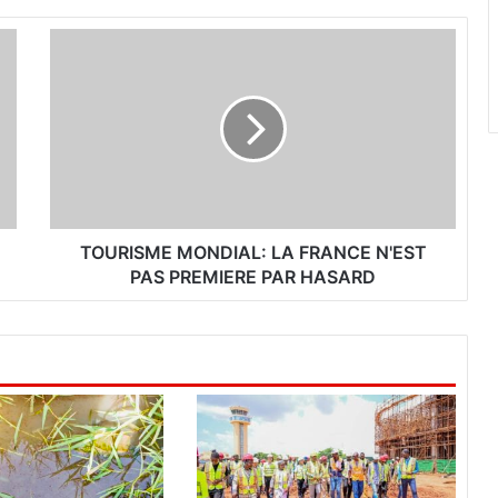
T
O
U
R
I
S
M
E
M
O
TOURISME MONDIAL: LA FRANCE N'EST
N
PAS PREMIERE PAR HASARD
D
I
A
L
:
L
A
F
R