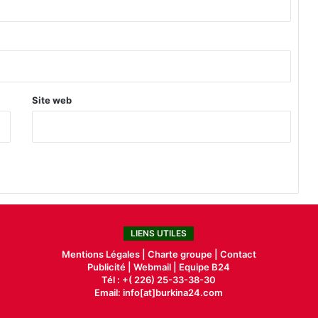
A
R
H
A
S
A
R
Site web
D
LIENS UTILES
Mentions Légales |
Charte groupe |
Contact
Publicité
|
Webmail |
Equipe B24
Tél : +( 226) 25-33-38-30
Email: info[at]burkina24.com