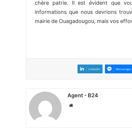
chère patrie. Il est évident que v
informations que nous devrions trouv
mairie de Ouagadougou, mais vos effort
Linkedin
Messenger
Agent - B24
We
bsi
te