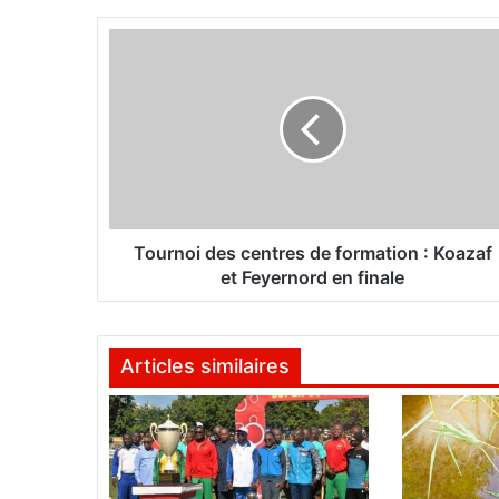
T
o
u
r
n
o
i
d
e
s
Tournoi des centres de formation : Koazaf
c
et Feyernord en finale
e
n
t
Articles similaires
r
e
s
d
e
f