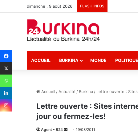
dimanche , 9 août 2026
FLASH INFOS
ACCUEIL
BURKINA
MONDE
POLITIQU
Accueil
/
Actualité
/
Burkina
/
Lettre ouverte : Sites
Lettre ouverte : Sites intern
jour ou fermez-les!
Agent - B24
E
19/08/2011
n