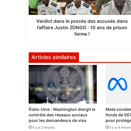
t
d
a
n
Verdict dans le procès des accusés dans
s
l’affaire Justin ZONGO : 10 ans de prison
l
ferme !
e
p
r
Articles similaires
o
c
è
s
d
e
s
a
c
États-Unis : Washington élargit le
Meta condam
c
contrôle des réseaux sociaux
fonds de 567
u
pour les demandeurs de visa
pour protége
s
il y a 2 heures
il y a 4 heure