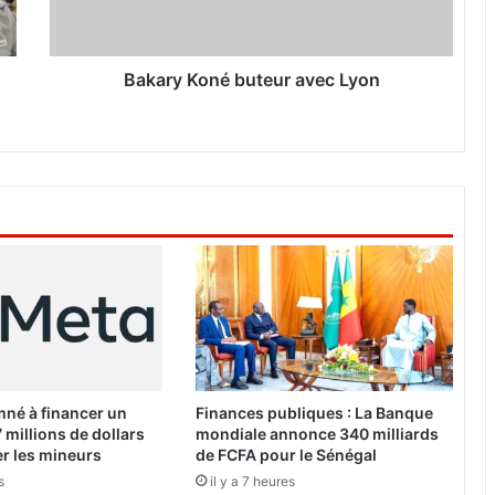
K
o
n
é
Bakary Koné buteur avec Lyon
b
u
t
e
u
r
a
v
e
c
L
y
o
n
né à financer un
Finances publiques : La Banque
 millions de dollars
mondiale annonce 340 milliards
r les mineurs
de FCFA pour le Sénégal
s
il y a 7 heures