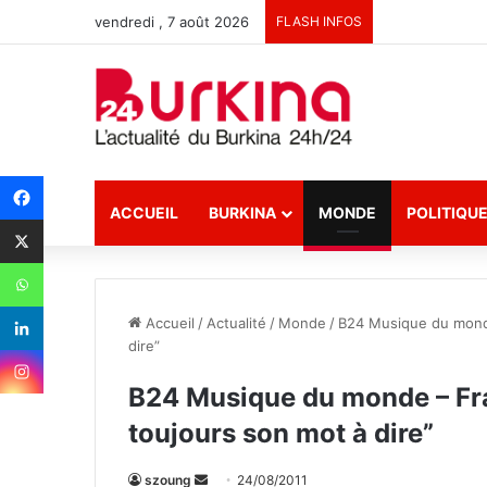
vendredi , 7 août 2026
FLASH INFOS
ACCUEIL
BURKINA
MONDE
POLITIQU
Accueil
/
Actualité
/
Monde
/
B24 Musique du monde
dire”
B24 Musique du monde – Fran
toujours son mot à dire”
szoung
E
24/08/2011