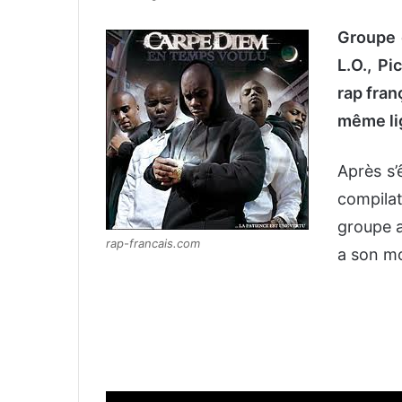
n
Groupe 
v
o
L.O., Pi
y
rap fran
e
même lig
r
u
n
Après s’
c
compila
o
groupe a
u
rap-francais.com
a son mo
r
r
i
e
l