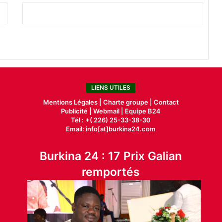
LIENS UTILES
Mentions Légales |
Charte groupe |
Contact
Publicité
|
Webmail |
Equipe B24
Tél : +( 226) 25-33-38-30
Email: info[at]burkina24.com
Burkina 24 : 17 Prix Galian
remportés