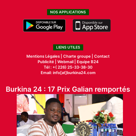
NOS APPLICATIONS
LIENS UTILES
Mentions Légales |
Charte groupe |
Contact
Publicité
|
Webmail |
Equipe B24
Tél : +( 226) 25-33-38-30
Email: info[at]burkina24.com
Burkina 24 : 17 Prix Galian remportés