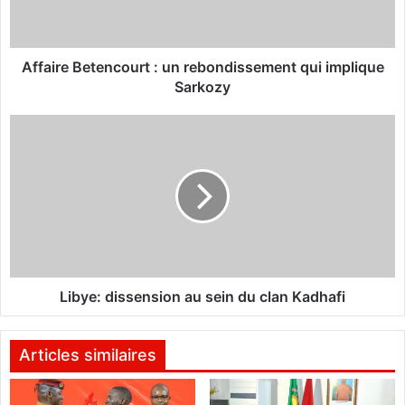
e
B
e
t
Affaire Betencourt : un rebondissement qui implique
e
Sarkozy
n
c
L
o
i
u
b
r
y
t
e
:
:
u
d
n
i
r
s
e
s
Libye: dissension au sein du clan Kadhafi
b
e
o
n
n
s
Articles similaires
d
i
i
o