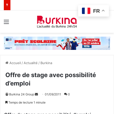
FR
Menu
Accueil
/
Actualité
/
Burkina
Offre de stage avec possibilité
d’emploi
Burkina 24 Group
E
01/09/2011
0
n
Temps de lecture 1 minute
v
o