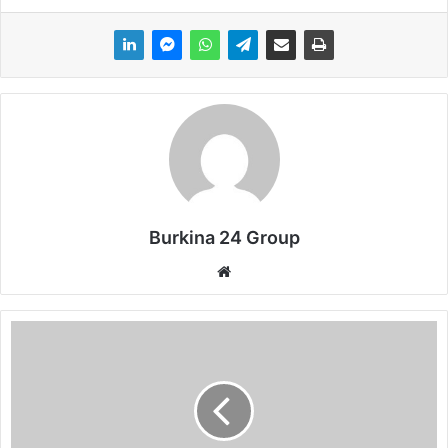
Burkina 24 Group
We
bsi
te
A
f
f
a
i
r