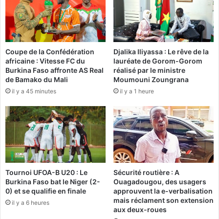
s
n
s
a
e
u
m
s
e
e
Coupe de la Confédération
Djalika Iliyassa : Le rêve de la
n
i
africaine : Vitesse FC du
lauréate de Gorom-Gorom
t
n
Burkina Faso affronte AS Real
réalisé par le ministre
q
d
de Bamako du Mali
Moumouni Zoungrana
u
u
il y a 45 minutes
il y a 1 heure
i
c
i
l
m
a
p
n
l
K
i
a
q
d
u
h
Tournoi UFOA-B U20 : Le
Sécurité routière : A
e
a
Burkina Faso bat le Niger (2-
Ouagadougou, des usagers
S
f
0) et se qualifie en finale
approuvent la e-verbalisation
a
i
mais réclament son extension
il y a 6 heures
r
aux deux-roues
k