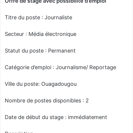
Offre de stage avec possibilité d’emploi
y
e
Titre du poste : Journaliste
r
u
Secteur : Média électronique
n
c
o
Statut du poste : Permanent
u
r
Catégorie d’emploi : Journalisme/ Reportage
r
i
Ville du poste: Ouagadougou
e
l
Nombre de postes disponibles : 2
Date de début du stage : immédiatement