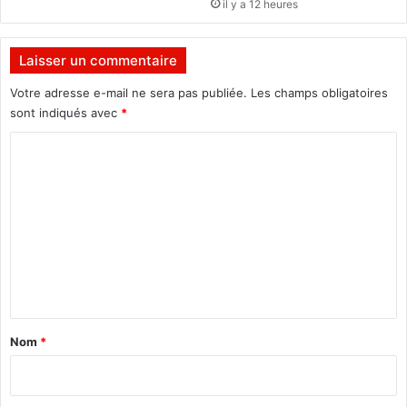
il y a 12 heures
o
z
y
Laisser un commentaire
Votre adresse e-mail ne sera pas publiée.
Les champs obligatoires
sont indiqués avec
*
C
o
m
m
e
n
t
a
Nom
*
i
r