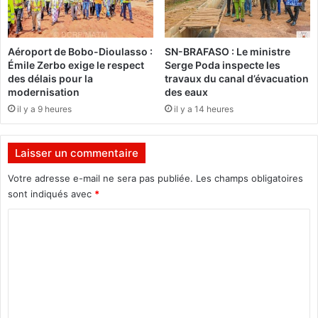
s
o
n
Aéroport de Bobo-Dioulasso :
SN-BRAFASO : Le ministre
t
Émile Zerbo exige le respect
Serge Poda inspecte les
m
des délais pour la
travaux du canal d’évacuation
é
modernisation
des eaux
c
il y a 9 heures
il y a 14 heures
o
n
t
Laisser un commentaire
e
n
Votre adresse e-mail ne sera pas publiée.
Les champs obligatoires
t
sont indiqués avec
*
s
C
o
m
m
e