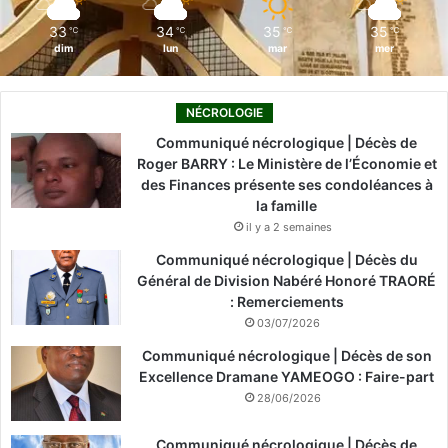
m
33
34
35
35
℃
℃
℃
℃
dim
lun
mar
mer
NÉCROLOGIE
Communiqué nécrologique | Décès de
Roger BARRY : Le Ministère de l’Économie et
des Finances présente ses condoléances à
la famille
il y a 2 semaines
Communiqué nécrologique | Décès du
Général de Division Nabéré Honoré TRAORÉ
: Remerciements
03/07/2026
Communiqué nécrologique | Décès de son
Excellence Dramane YAMEOGO : Faire-part
28/06/2026
Communiqué nécrologique | Décès de