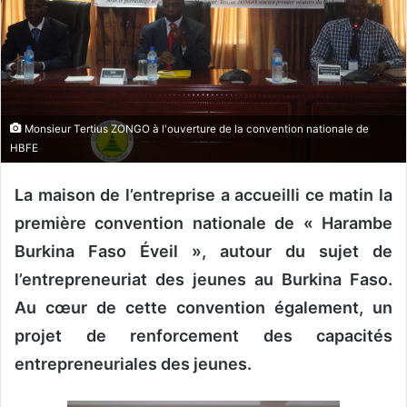
n
c
o
u
r
r
Monsieur Tertius ZONGO à l'ouverture de la convention nationale de
i
HBFE
e
l
La maison de l’entreprise a accueilli ce matin la
première convention nationale de « Harambe
Burkina Faso Éveil », autour du sujet de
l’entrepreneuriat des jeunes au Burkina Faso.
Au cœur de cette convention également, un
projet de renforcement des capacités
entrepreneuriales des jeunes.