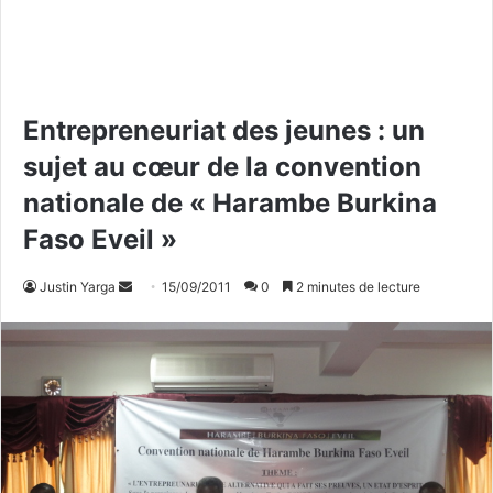
Entrepreneuriat des jeunes : un
sujet au cœur de la convention
nationale de « Harambe Burkina
Faso Eveil »
Justin Yarga
E
15/09/2011
0
2 minutes de lecture
n
v
o
y
e
r
u