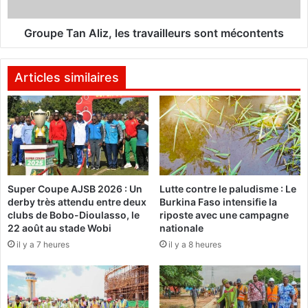
n
a
e
n
s
A
Groupe Tan Aliz, les travailleurs sont mécontents
s
l
a
i
i
z
Articles similaires
e
,
à
l
S
e
t
s
r
t
a
r
s
a
Super Coupe AJSB 2026 : Un
Lutte contre le paludisme : Le
b
v
derby très attendu entre deux
Burkina Faso intensifie la
o
a
clubs de Bobo-Dioulasso, le
riposte avec une campagne
u
i
22 août au stade Wobi
nationale
r
l
il y a 7 heures
il y a 8 heures
g
l
e
u
r
s