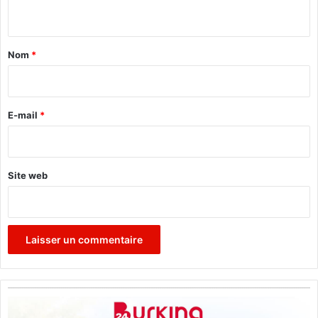
n
t
a
Nom
*
i
r
e
E-mail
*
*
Site web