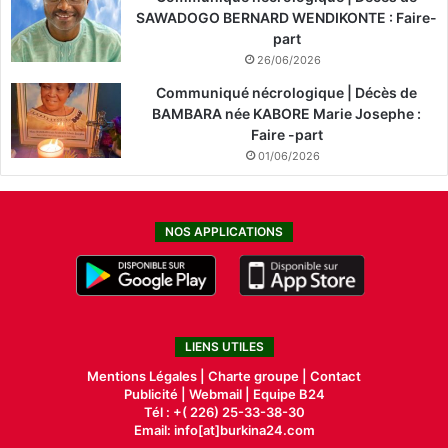
SAWADOGO BERNARD WENDIKONTE : Faire-
part
26/06/2026
Communiqué nécrologique | Décès de
BAMBARA née KABORE Marie Josephe :
Faire -part
01/06/2026
NOS APPLICATIONS
LIENS UTILES
Mentions Légales |
Charte groupe |
Contact
Publicité
|
Webmail |
Equipe B24
Tél : +( 226) 25-33-38-30
Email: info[at]burkina24.com