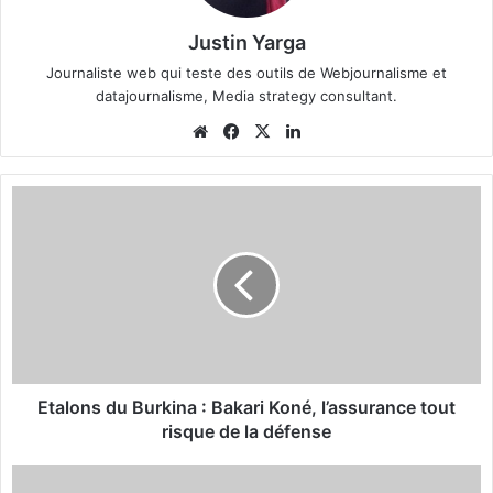
Justin Yarga
Journaliste web qui teste des outils de Webjournalisme et
datajournalisme, Media strategy consultant.
We
Fa
X
Lin
bsi
ce
ke
te
bo
din
E
ok
t
a
l
o
n
s
d
u
B
Etalons du Burkina : Bakari Koné, l’assurance tout
u
risque de la défense
r
k
E