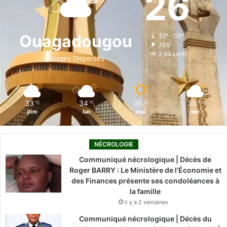
26
℃
b
e
u
a
o
o
d
b
g
k
Ouagadougou
33º - 25º
76%
o
i
e
r
2.94 km/h
Nuages Dispersés
k
n
a
m
33
34
35
35
℃
℃
℃
℃
dim
lun
mar
mer
NÉCROLOGIE
Communiqué nécrologique | Décès de
Roger BARRY : Le Ministère de l’Économie et
des Finances présente ses condoléances à
la famille
il y a 2 semaines
Communiqué nécrologique | Décès du