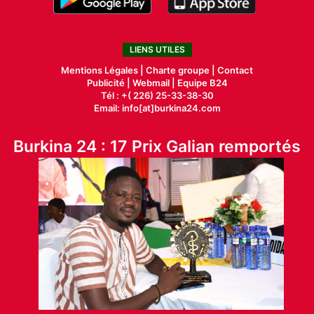
LIENS UTILES
Mentions Légales |
Charte groupe |
Contact
Publicité
|
Webmail |
Equipe B24
Tél : +( 226) 25-33-38-30
Email: info[at]burkina24.com
Burkina 24 : 17 Prix Galian remportés