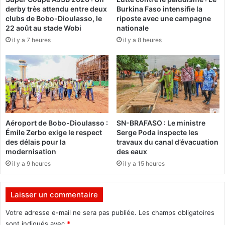
derby très attendu entre deux
Burkina Faso intensifie la
a
1
clubs de Bobo-Dioulasso, le
riposte avec une campagne
n
6
22 août au stade Wobi
nationale
c
p
il y a 7 heures
il y a 8 heures
e
e
t
r
o
s
u
o
t
n
r
n
i
e
s
s
Aéroport de Bobo-Dioulasso :
SN-BRAFASO : Le ministre
q
i
Émile Zerbo exige le respect
Serge Poda inspecte les
u
n
des délais pour la
travaux du canal d’évacuation
e
t
modernisation
des eaux
d
e
il y a 9 heures
il y a 15 heures
e
r
l
p
a
e
Laisser un commentaire
d
l
é
l
Votre adresse e-mail ne sera pas publiée.
Les champs obligatoires
f
é
sont indiqués avec
*