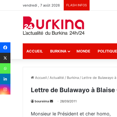
vendredi , 7 août 2026
FLASH INFOS
ACCUEIL
BURKINA
MONDE
POLITIQU
Accueil
/
Actualité
/
Burkina
/
Lettre de Bulawayo à
Lettre de Bulawayo à Blaise
boureima
E
28/09/2011
n
Monsieur le Président et cher homo,
v