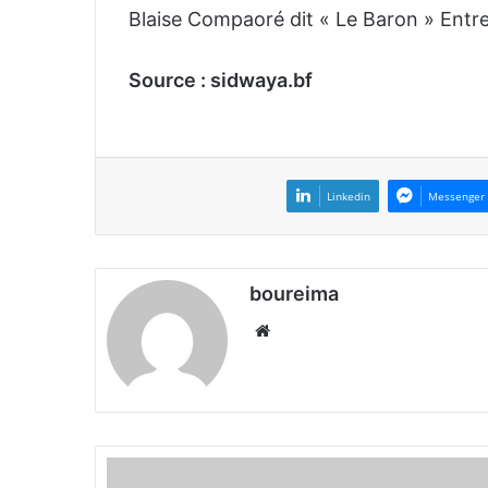
Blaise Compaoré dit « Le Baron » Ent
Source : sidwaya.bf
Linkedin
Messenger
boureima
We
bsi
te
L