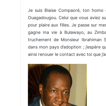
o
y
Je suis Blaise Compaoré, ton homo 
e
Ouagadougou. Celui que vous aviez sur
r
pour plaire aux filles. Je passe sur m
u
n
gagne ma vie à Bulawayo, au Zimba
c
truchement de Monsieur Ibrahiman 
o
dans mon pays d’adoption ; j’espère qu
u
ainsi renouer le contact avec toi que j’
r
r
i
e
l