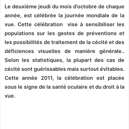
o
Le deuxième jeudi du mois d’octobre de chaque
y
année, est célébrée la journée mondiale de la
e
vue. Cette célébration vise à sensibiliser les
r
u
populations sur les gestes de préventions et
n
les possibilités de traitement de la cécité et des
c
déficiences visuelles de manière générale..
o
Selon les statistiques, la plupart des cas de
u
r
cécité sont guérissables mais surtout évitables.
r
Cette année 2011, la célébration est placée
i
sous le signe de la santé oculaire et du droit à la
e
l
vue.