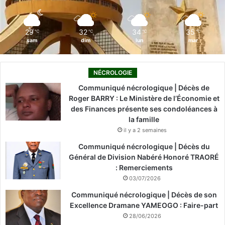
k
n
a
m
29
32
34
35
℃
℃
℃
℃
sam
dim
lun
mar
NÉCROLOGIE
Communiqué nécrologique | Décès de
Roger BARRY : Le Ministère de l’Économie et
des Finances présente ses condoléances à
la famille
il y a 2 semaines
Communiqué nécrologique | Décès du
Général de Division Nabéré Honoré TRAORÉ
: Remerciements
03/07/2026
Communiqué nécrologique | Décès de son
Excellence Dramane YAMEOGO : Faire-part
28/06/2026