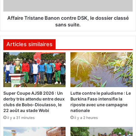
n
T
t
r
s
i
Affaire Tristane Banon contre DSK, le dossier classé
s
s
sans suite.
a
t
i
a
l
n
Articles similaires
l
e
a
B
n
a
t
n
s
o
d
n
u
c
D
Super Coupe AJSB 2026 : Un
Lutte contre le paludisme : Le
o
derby très attendu entre deux
Burkina Faso intensifie la
i
n
clubs de Bobo-Dioulasso, le
riposte avec une campagne
s
t
22 août au stade Wobi
nationale
c
r
il y a 31 minutes
il y a 2 heures
o
e
u
D
r
S