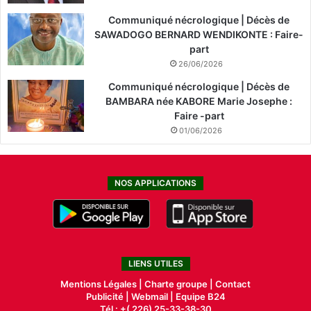
Communiqué nécrologique | Décès de
SAWADOGO BERNARD WENDIKONTE : Faire-
part
26/06/2026
Communiqué nécrologique | Décès de
BAMBARA née KABORE Marie Josephe :
Faire -part
01/06/2026
NOS APPLICATIONS
LIENS UTILES
Mentions Légales |
Charte groupe |
Contact
Publicité
|
Webmail |
Equipe B24
Tél : +( 226) 25-33-38-30