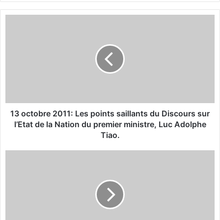
bsi
te
1
3
o
c
t
o
b
r
e
2
13 octobre 2011: Les points saillants du Discours sur
0
l’Etat de la Nation du premier ministre, Luc Adolphe
1
Tiao.
1
:
A
L
f
e
f
s
a
p
i
o
r
i
e