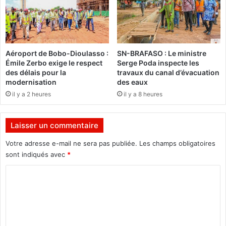
s
K
s
,
u
l
r
e
l
d
Aéroport de Bobo-Dioulasso :
SN-BRAFASO : Le ministre
’
o
Émile Zerbo exige le respect
Serge Poda inspecte les
E
s
des délais pour la
travaux du canal d’évacuation
t
s
modernisation
des eaux
a
i
il y a 2 heures
il y a 8 heures
t
e
d
r
e
c
Laisser un commentaire
l
l
a
a
Votre adresse e-mail ne sera pas publiée.
Les champs obligatoires
N
s
sont indiqués avec
*
a
s
t
C
é
i
s
o
o
a
m
n
n
d
s
m
u