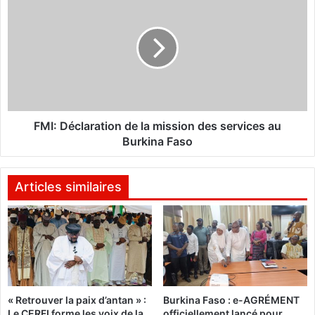
e
M
-
I
p
:
r
D
é
é
s
c
i
l
d
a
e
r
FMI: Déclaration de la mission des services au
n
a
Burkina Faso
t
t
b
i
l
o
Articles similaires
a
n
n
d
c
e
l
a
m
i
« Retrouver la paix d’antan » :
Burkina Faso : e-AGRÉMENT
s
Le CERFI forme les voix de la
officiellement lancé pour