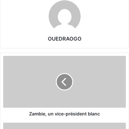
OUEDRAOGO
Z
a
m
b
i
e
,
u
n
v
Zambie, un vice-président blanc
i
c
F