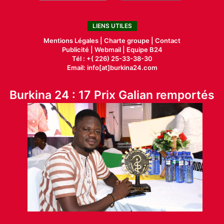
LIENS UTILES
Mentions Légales |
Charte groupe |
Contact
Publicité
|
Webmail |
Equipe B24
Tél : +( 226) 25-33-38-30
Email: info[at]burkina24.com
Burkina 24 : 17 Prix Galian remportés