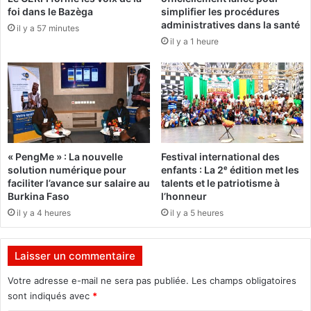
s
foi dans le Bazèga
simplifier les procédures
i
administratives dans la santé
il y a 57 minutes
o
il y a 1 heure
n
d
e
s
s
e
r
v
« PengMe » : La nouvelle
Festival international des
i
solution numérique pour
enfants : La 2ᵉ édition met les
c
faciliter l’avance sur salaire au
talents et le patriotisme à
e
Burkina Faso
l’honneur
s
il y a 4 heures
il y a 5 heures
a
u
B
Laisser un commentaire
u
r
Votre adresse e-mail ne sera pas publiée.
Les champs obligatoires
k
sont indiqués avec
*
i