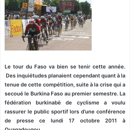
o
y
e
r
u
n
c
o
u
Le tour du Faso va bien se tenir cette année.
r
r
Des inquiétudes planaient cependant quant à la
i
tenue de cette compétition, suite à la crise qui a
e
secoué le Burkina Faso au premier semestre. La
l
fédération burkinabè de cyclisme a voulu
rassurer le public sportif lors d’une conférence
de presse ce lundi 17 octobre 2011 à
Ouagadougou.