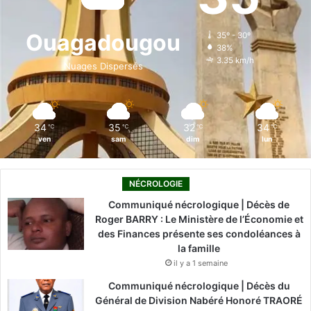
b
e
u
a
o
o
d
b
g
k
Ouagadougou
35º - 30º
38%
o
i
e
r
3.35 km/h
Nuages Dispersés
k
n
a
m
34
35
32
34
℃
℃
℃
℃
ven
sam
dim
lun
NÉCROLOGIE
Communiqué nécrologique | Décès de
Roger BARRY : Le Ministère de l’Économie et
des Finances présente ses condoléances à
la famille
il y a 1 semaine
Communiqué nécrologique | Décès du
Général de Division Nabéré Honoré TRAORÉ