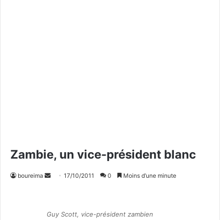
Zambie, un vice-président blanc
boureima
E
17/10/2011
0
Moins d’une minute
n
v
o
Guy Scott, vice-président zambien