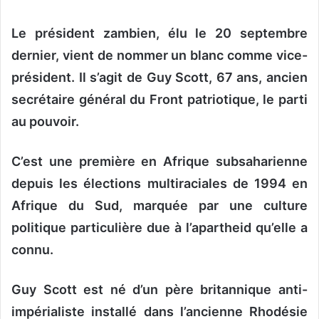
y
e
Le président zambien, élu le 20 septembre
r
dernier, vient de nommer un blanc comme vice-
u
n
président. Il s’agit de Guy Scott, 67 ans, ancien
c
secrétaire général du Front patriotique, le parti
o
au pouvoir.
u
r
r
C’est une première en Afrique subsaharienne
i
depuis les élections multiraciales de 1994 en
e
Afrique du Sud, marquée par une culture
l
politique particulière due à l’apartheid qu’elle a
connu.
Guy Scott est né d’un père britannique anti-
impérialiste installé dans l’ancienne Rhodésie