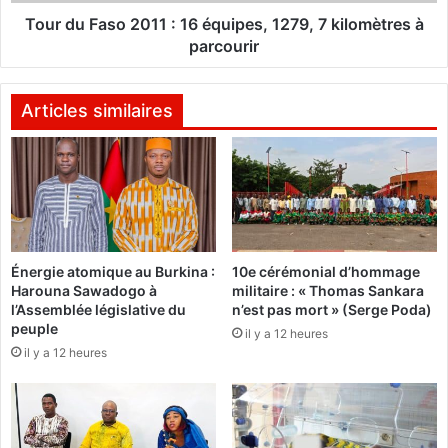
s
l
o
Tour du Faso 2011 : 16 équipes, 1279, 7 kilomètres à
e
2
parcourir
r
0
e
1
t
1
Articles similaires
o
:
u
1
r
6
e
é
n
q
s
u
o
i
Énergie atomique au Burkina :
10e cérémonial d’hommage
l
p
Harouna Sawadogo à
militaire : « Thomas Sankara
o
e
l’Assemblée législative du
n’est pas mort » (Serge Poda)
?
s
peuple
il y a 12 heures
,
il y a 12 heures
1
2
7
9
,