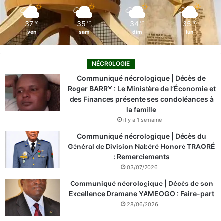
m
37
35
34
35
℃
℃
℃
℃
ven
sam
dim
lun
NÉCROLOGIE
Communiqué nécrologique | Décès de
Roger BARRY : Le Ministère de l’Économie et
des Finances présente ses condoléances à
la famille
il y a 1 semaine
Communiqué nécrologique | Décès du
Général de Division Nabéré Honoré TRAORÉ
: Remerciements
03/07/2026
Communiqué nécrologique | Décès de son
Excellence Dramane YAMEOGO : Faire-part
28/06/2026