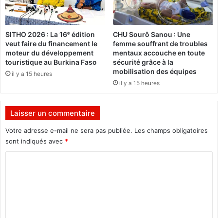
7
k
i
SITHO 2026 : La 16ᵉ édition
CHU Sourô Sanou : Une
l
veut faire du financement le
femme souffrant de troubles
o
moteur du développement
mentaux accouche en toute
m
touristique au Burkina Faso
sécurité grâce à la
è
mobilisation des équipes
il y a 15 heures
t
il y a 15 heures
r
e
s
Laisser un commentaire
à
p
Votre adresse e-mail ne sera pas publiée.
Les champs obligatoires
a
sont indiqués avec
*
r
C
c
o
o
u
m
r
i
m
r
e