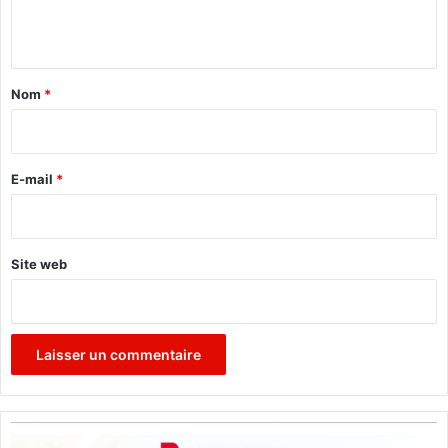
n
t
a
Nom
*
i
r
e
E-mail
*
*
Site web