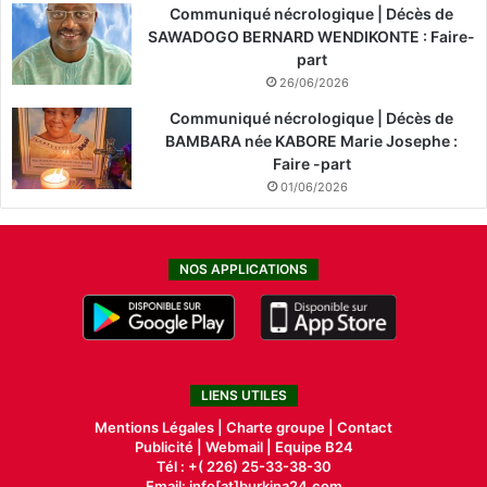
Communiqué nécrologique | Décès de
SAWADOGO BERNARD WENDIKONTE : Faire-
part
26/06/2026
Communiqué nécrologique | Décès de
BAMBARA née KABORE Marie Josephe :
Faire -part
01/06/2026
NOS APPLICATIONS
LIENS UTILES
Mentions Légales |
Charte groupe |
Contact
Publicité
|
Webmail |
Equipe B24
Tél : +( 226) 25-33-38-30
Email: info[at]burkina24.com