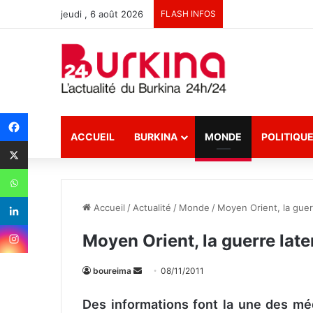
jeudi , 6 août 2026
FLASH INFOS
ACCUEIL
BURKINA
MONDE
POLITIQU
Accueil
/
Actualité
/
Monde
/
Moyen Orient, la guerr
Moyen Orient, la guerre late
boureima
E
08/11/2011
n
Des informations font la une des mé
v