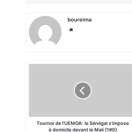
boureima
We
bsi
te
T
o
u
r
n
o
i
d
e
l
Tournoi de l’UEMOA: le Sénégal s’impose
’
à domicile devant le Mali (1#0)