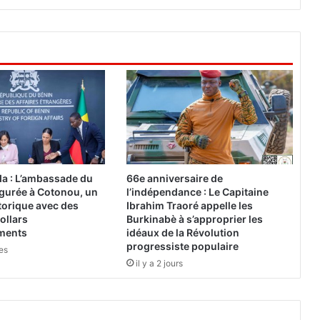
,
M
i
s
s
m
o
n
d
e
2
0
a : L’ambassade du
66e anniversaire de
1
gurée à Cotonou, un
l’indépendance : Le Capitaine
1
torique avec des
Ibrahim Traoré appelle les
ollars
Burkinabè à s’approprier les
ements
idéaux de la Révolution
progressiste populaire
res
il y a 2 jours