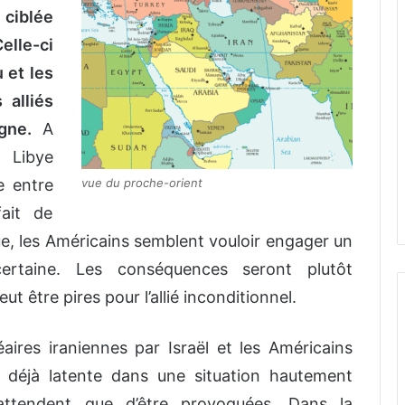
 ciblée
elle-ci
 et les
 alliés
gne.
A
 Libye
vue du proche-orient
e entre
fait de
que, les Américains semblent vouloir engager un
ertaine. Les conséquences seront plutôt
t être pires pour l’allié inconditionnel.
éaires iraniennes par Israël et les Américains
 déjà latente dans une situation hautement
’attendent que d’être provoquées. Dans la