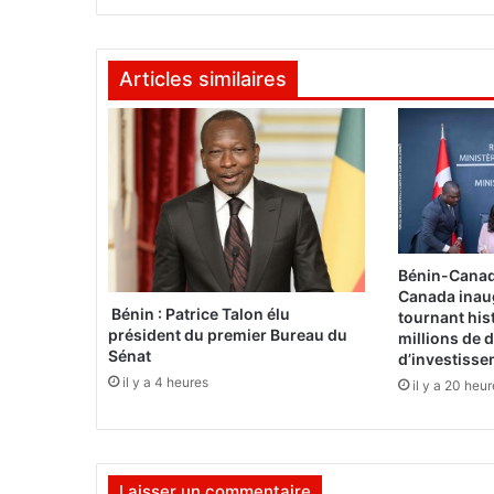
U
E
M
Articles similaires
O
A
:
l
e
S
é
n
é
Bénin-Canad
g
Canada inau
a
Bénin : Patrice Talon élu
tournant his
président du premier Bureau du
l
millions de d
Sénat
d’investiss
s
’
il y a 4 heures
il y a 20 heu
i
m
p
o
Laisser un commentaire