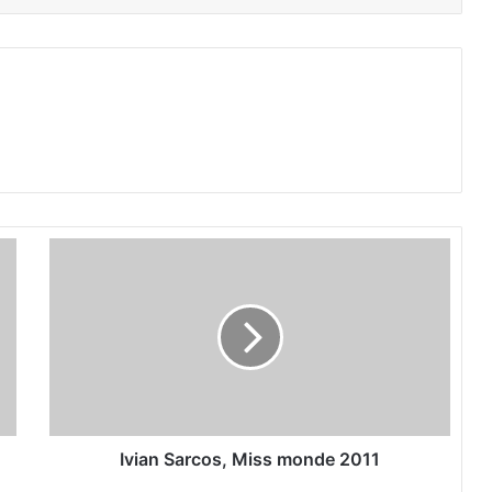
I
v
i
a
n
S
a
r
c
o
Ivian Sarcos, Miss monde 2011
s