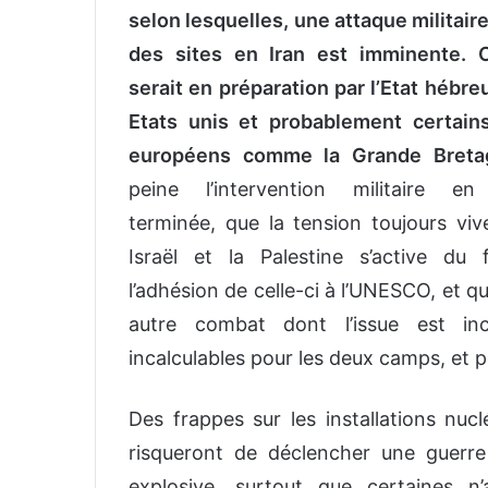
o
selon lesquelles, une attaque militaire
y
des sites en Iran est imminente. C
e
serait en préparation par l’Etat hébreu
r
u
Etats unis et probablement certains
n
européens comme la Grande Breta
c
peine l’intervention militaire en
o
terminée, que la tension toujours viv
u
r
Israël et la Palestine s’active du 
r
l’adhésion de celle-ci à l’UNESCO, et 
i
autre combat dont l’issue est inc
e
l
incalculables pour les deux camps, et peu
Des frappes sur les installations nucl
risqueront de déclencher une guerre
explosive, surtout que certaines n