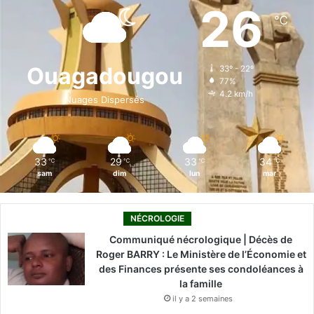
e
k
T
t
T
26
℃
b
e
u
a
o
o
d
b
g
k
Ouagadougou
33º - 22º
77%
o
i
e
r
4.2 km/h
Nuages Dispersés
k
n
a
m
33
29
33
34
℃
℃
℃
℃
sam
dim
lun
mar
NÉCROLOGIE
Communiqué nécrologique | Décès de
Roger BARRY : Le Ministère de l’Économie et
des Finances présente ses condoléances à
la famille
il y a 2 semaines