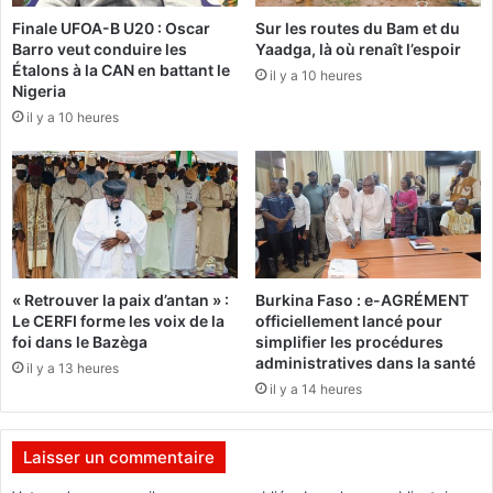
i
r
Finale UFOA-B U20 : Oscar
Sur les routes du Bam et du
e
o
Barro veut conduire les
Yaadga, là où renaît l’espoir
r
i
Étalons à la CAN en battant le
il y a 10 heures
e
p
Nigeria
j
a
il y a 10 heures
e
«
t
O
é
n
v
a
f
a
i
« Retrouver la paix d’antan » :
Burkina Faso : e-AGRÉMENT
r
Le CERFI forme les voix de la
officiellement lancé pour
e
foi dans le Bazèga
simplifier les procédures
m
administratives dans la santé
il y a 13 heures
a
il y a 14 heures
l
»
Laisser un commentaire