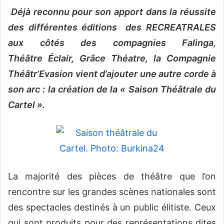
Déjà reconnu pour son apport dans la réussite
v
o
des différentes éditions des RECREATRALES
y
aux côtés des compagnies Falinga,
e
Théâtre Éclair, Grâce Théatre, la Compagnie
r
u
Théâtr’Evasion vient d’ajouter une autre corde à
n
son arc : la création de la « Saison Théâtrale du
c
Cartel ».
o
u
r
r
i
e
La majorité des pièces de théâtre que l’on
l
rencontre sur les grandes scènes nationales sont
des spectacles destinés à un public élitiste. Ceux
qui sont produits pour des représentations dites