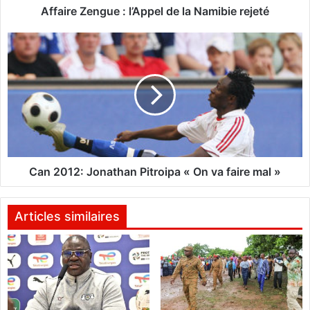
n
Affaire Zengue : l’Appel de la Namibie rejeté
g
u
C
e
a
:
n
l
2
’
0
A
1
p
2
p
:
e
J
l
o
Can 2012: Jonathan Pitroipa « On va faire mal »
d
n
e
a
l
t
Articles similaires
a
h
N
a
a
n
m
P
i
i
b
t