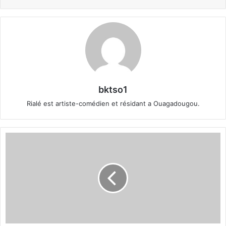
bktso1
Rialé est artiste-comédien et résidant a Ouagadougou.
A
f
f
a
i
r
e
Z
e