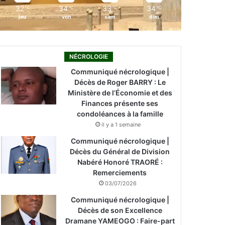
32
34
33
34
℃
℃
℃
℃
jeu
ven
sam
dim
NÉCROLOGIE
Communiqué nécrologique |
Décès de Roger BARRY : Le
Ministère de l’Économie et des
Finances présente ses
condoléances à la famille
il y a 1 semaine
Communiqué nécrologique |
Décès du Général de Division
Nabéré Honoré TRAORÉ :
Remerciements
03/07/2026
Communiqué nécrologique |
Décès de son Excellence
Dramane YAMEOGO : Faire-part