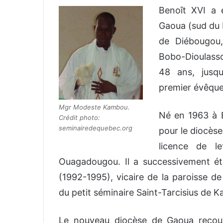
Benoît XVI a 
v
o
Gaoua (sud du
y
de Diébougou,
e
Bobo-Dioulass
r
u
48 ans, jusqu
n
premier évêque
c
o
Mgr Modeste Kambou.
Né en 1963 à B
Crédit photo:
u
seminairedequebec.org
pour le diocès
r
r
licence de le
i
Ouagadougou. Il a successivement ét
e
(1992-1995), vicaire de la paroisse d
l
du petit séminaire Saint-Tarcisius de 
Le nouveau diocèse de Gaoua recouv