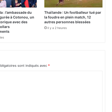
s
s
a : l’ambassade du
Thaïlande : Un footballeur tué par
u
gurée à Cotonou, un
la foudre en plein match, 12
r
torique avec des
autres personnes blessées
a
ollars
il y a 2 heures
ements
n
c
utes
i
e
l
"
p
bligatoires sont indiqués avec
*
o
u
r
m
i
e
u
x
e