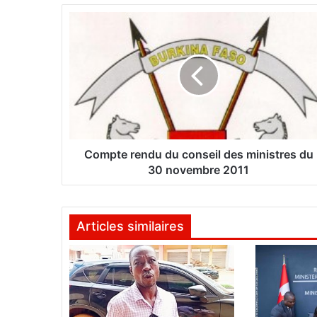
C
o
m
p
t
e
r
e
n
d
Compte rendu du conseil des ministres du
u
30 novembre 2011
d
u
c
Articles similaires
o
n
s
e
i
l
d