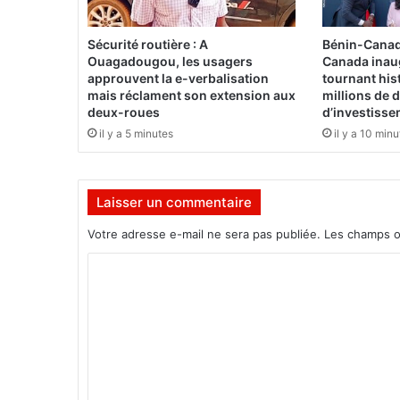
e
s
Sécurité routière : A
Bénin-Canad
m
Ouagadougou, les usagers
Canada inau
i
approuvent la e-verbalisation
tournant his
n
mais réclament son extension aux
millions de d
deux-roues
d’investiss
i
s
il y a 5 minutes
il y a 10 min
t
r
e
Laisser un commentaire
s
d
Votre adresse e-mail ne sera pas publiée.
Les champs o
u
3
C
0
o
n
o
m
v
m
e
e
m
b
n