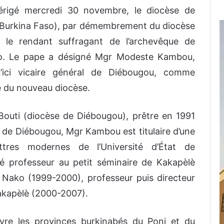
érigé mercredi 30 novembre, le diocèse de
 Burkina Faso), par démembrement du diocèse
 le rendant suffragant de l’archevêque de
o. Le pape a désigné Mgr Modeste Kambou,
’ici vicaire général de Diébougou, comme
 du nouveau diocèse.
outi (diocèse de Diébougou), prêtre en 1991
e de Diébougou, Mgr Kambou est titulaire d’une
ttres modernes de l’Université d’État de
é professeur au petit séminaire de Kakapèlè
e Nako (1999-2000), professeur puis directeur
Kakapèlè (2000-2007).
re les provinces burkinabés du Poni et du