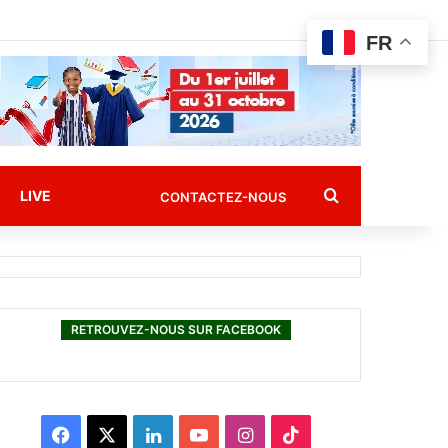
FR
Rechercher
LIVE
CONTACTEZ-NOUS
RETROUVEZ-NOUS SUR FACEBOOK
F
X
L
Y
I
T