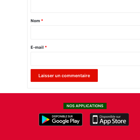
r
t
e
2
a
Nom
*
0
i
1
1
r
e
E-mail
*
*
NOS APPLICATIONS