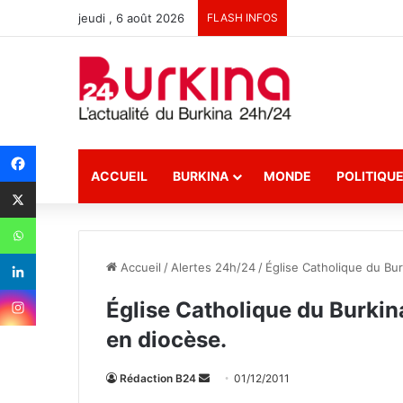
jeudi , 6 août 2026
FLASH INFOS
ACCUEIL
BURKINA
MONDE
POLITIQU
Accueil
/
Alertes 24h/24
/
Église Catholique du Bur
Église Catholique du Burkin
en diocèse.
Rédaction B24
E
01/12/2011
n