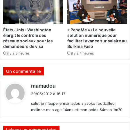
r
c
e
é
n
r
o
é
-
m
États-Unis : Washington
« PengMe » : La nouvelle
O
o
élargit le contrôle des
solution numérique pour
c
n
réseaux sociaux pour les
faciliter l’avance sur salaire au
a
i
demandeurs de visa
Burkina Faso
m
e
il y a 3 heures
il y a 4 heures
p
o
o
f
f
Un commentaire
i
c
d
mamadou
i
i
e
20/05/2012 à 16:17
t
l
salut je m’appelle mamadou sissoko footballeur
l
malinne mon age 14ans et mon poids 54mon 1m70
e
:
p
r
é
Laisser un commentaire