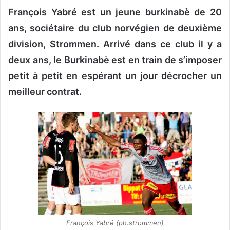
François Yabré est un jeune burkinabè de 20
v
o
ans, sociétaire du club norvégien de deuxième
y
division, Strommen. Arrivé dans ce club il y a
e
deux ans, le Burkinabè est en train de s’imposer
r
u
petit à petit en espérant un jour décrocher un
n
meilleur contrat.
c
o
u
r
r
i
e
l
François Yabré (ph.strommen)