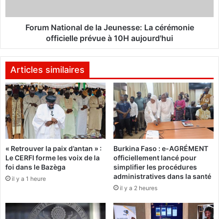
s
t
i
i
g
o
Forum National de la Jeunesse: La cérémonie
n
n
officielle prévue à 10H aujourd'hui
é
a
e
l
p
d
Articles similaires
o
e
u
l
r
a
r
J
e
e
m
u
p
n
« Retrouver la paix d’antan » :
Burkina Faso : e-AGRÉMENT
l
e
Le CERFI forme les voix de la
officiellement lancé pour
a
s
foi dans le Bazèga
simplifier les procédures
c
s
administratives dans la santé
il y a 1 heure
e
e
il y a 2 heures
r
:
M
L
o
a