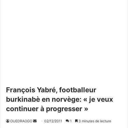
François Yabré, footballeur
burkinabè en norvège: « je veux
continuer à progresser »
OUEDRAOGO
E
02/12/2011
1
3 minutes de lecture
n