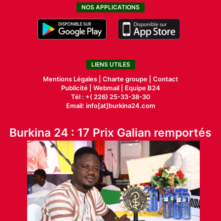
NOS APPLICATIONS
LIENS UTILES
Mentions Légales |
Charte groupe |
Contact
Publicité
|
Webmail |
Equipe B24
Tél : +( 226) 25-33-38-30
Email: info[at]burkina24.com
Burkina 24 : 17 Prix Galian remportés