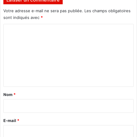
v
Votre adresse e-mail ne sera pas publiée.
Les champs obligatoires
u
sont indiqués avec
*
e
à
C
1
o
0
H
m
a
m
u
j
e
o
n
u
r
t
d
a
Nom
*
'
i
h
u
r
i
e
E-mail
*
*