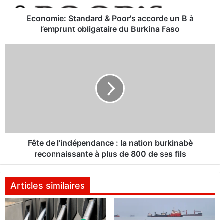
:
S
Economie: Standard & Poor's accorde un B à
t
l’emprunt obligataire du Burkina Faso
a
n
F
d
ê
a
t
r
e
d
d
&
e
P
l
o
’
o
i
r
n
Fête de l’indépendance : la nation burkinabè
'
d
reconnaissante à plus de 800 de ses fils
s
é
a
p
c
e
Articles similaires
c
n
o
d
r
a