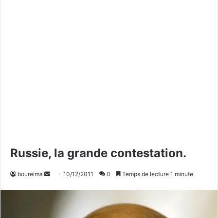
Russie, la grande contestation.
boureima
E
10/12/2011
0
Temps de lecture 1 minute
n
v
o