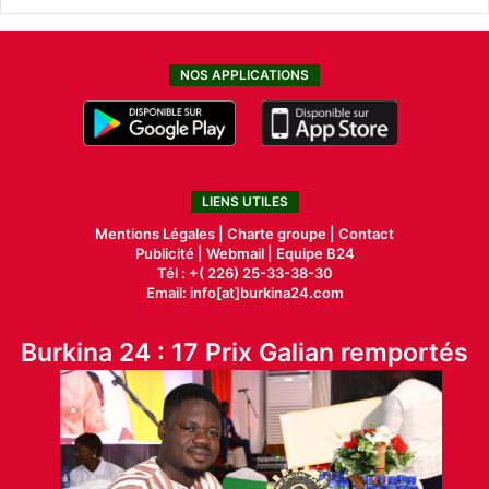
NOS APPLICATIONS
LIENS UTILES
Mentions Légales |
Charte groupe |
Contact
Publicité
|
Webmail |
Equipe B24
Tél : +( 226) 25-33-38-30
Email: info[at]burkina24.com
Burkina 24 : 17 Prix Galian remportés