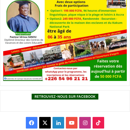
RETROUVEZ-NOUS SUR FACEBOOK
F
X
L
Y
I
T