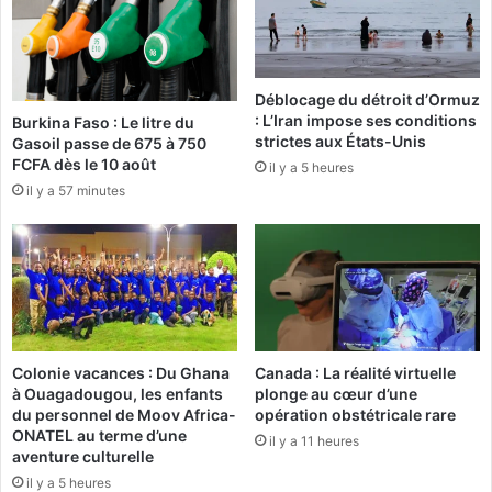
d
n
e
c
u
e
n
:
Déblocage du détroit d’Ormuz
B
l
: L’Iran impose ses conditions
Burkina Faso : Le litre du
à
a
strictes aux États-Unis
Gasoil passe de 675 à 750
l
n
FCFA dès le 10 août
il y a 5 heures
’
a
il y a 57 minutes
e
t
m
i
p
o
r
n
u
b
n
u
t
r
o
k
Colonie vacances : Du Ghana
Canada : La réalité virtuelle
b
i
à Ouagadougou, les enfants
plonge au cœur d’une
l
n
du personnel de Moov Africa-
opération obstétricale rare
i
a
ONATEL au terme d’une
il y a 11 heures
g
b
aventure culturelle
a
è
il y a 5 heures
t