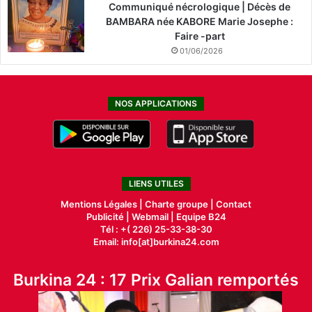
Communiqué nécrologique | Décès de
BAMBARA née KABORE Marie Josephe :
Faire -part
01/06/2026
NOS APPLICATIONS
LIENS UTILES
Mentions Légales |
Charte groupe |
Contact
Publicité
|
Webmail |
Equipe B24
Tél : +( 226) 25-33-38-30
Email: info[at]burkina24.com
Burkina 24 : 17 Prix Galian remportés