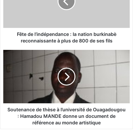
d
e
l
’
i
n
Fête de l’indépendance : la nation burkinabè
d
reconnaissante à plus de 800 de ses fils
é
p
S
e
o
n
u
d
t
a
e
n
n
c
a
e
n
:
c
l
e
Soutenance de thèse à l’université de Ouagadougou
a
d
: Hamadou MANDE donne un document de
n
e
référence au monde artistique
a
t