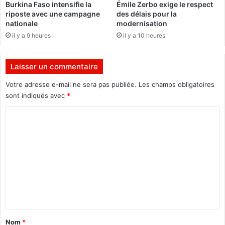
Burkina Faso intensifie la
Émile Zerbo exige le respect
s
g
riposte avec une campagne
des délais pour la
a
a
nationale
modernisation
n
d
il y a 9 heures
il y a 10 heures
t
o
e
u
à
g
Laisser un commentaire
p
o
l
u
Votre adresse e-mail ne sera pas publiée.
Les champs obligatoires
u
:
sont indiqués avec
*
s
H
d
C
a
e
m
o
8
a
m
0
d
0
o
m
d
u
e
e
M
s
A
n
e
N
t
s
D
f
a
E
Nom
*