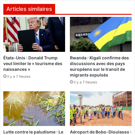
t
h
i
è
Articles similaires
o
s
n
e
b
à
u
l
r
’
k
u
i
n
n
États-Unis : Donald Trump
Rwanda : Kigali confirme des
i
veut limiter le « tourisme des
discussions avec des pays
a
v
naissances »
européens sur le transit de
b
e
migrants expulsés
è
il y a 7 heures
r
il y a 7 heures
r
s
e
i
c
t
o
é
n
d
n
e
a
O
i
u
Lutte contre le paludisme : Le
Aéroport de Bobo-Dioulasso :
s
a