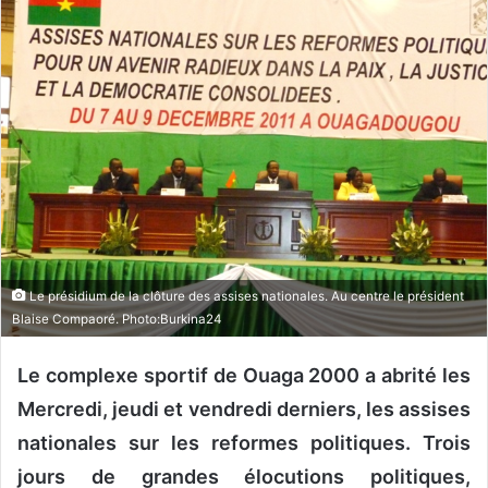
o
y
e
r
u
n
c
o
u
r
r
Le présidium de la clôture des assises nationales. Au centre le président
i
Blaise Compaoré. Photo:Burkina24
e
l
Le complexe sportif de Ouaga 2000 a abrité les
Mercredi, jeudi et vendredi derniers, les assises
nationales sur les reformes politiques. Trois
jours de grandes élocutions politiques,