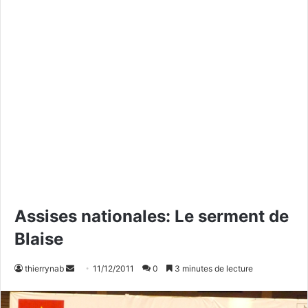
Assises nationales: Le serment de
Blaise
thierrynab
E
11/12/2011
0
3 minutes de lecture
n
v