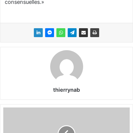
consensuelles.»
thierrynab
F
ê
t
e