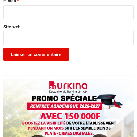
e
E-mail
*
*
Site web