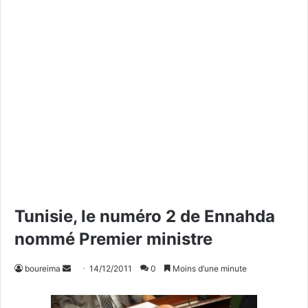
Tunisie, le numéro 2 de Ennahda
nommé Premier ministre
boureima
E
14/12/2011
0
Moins d’une minute
n
v