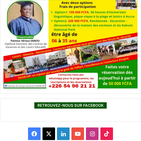
RETROUVEZ-NOUS SUR FACEBOOK
F
X
L
Y
I
T