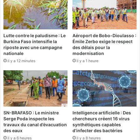
h
e
e
v
r
i
c
l
h
l
Lutte contre le paludisme : Le
Aéroport de Bobo-Dioulasso :
e
e
Burkina Faso intensifie la
Émile Zerbo exige le respect
e
»
riposte avec une campagne
des délais pour la
n
:
nationale
modernisation
I
à
il y a 12 minutes
il y a 1 heure
n
l
f
a
o
r
r
e
m
n
a
c
t
o
i
n
SN-BRAFASO : Le ministre
Intelligence artificielle : Des
o
t
Serge Poda inspecte les
chercheurs créent 16 virus
n
r
travaux du canal d’évacuation
synthétiques capables
e
e
des eaux
d’infecter des bactéries
t
d
il y a 6 heures
il y a 8 heures