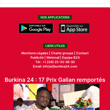
NOS APPLICATIONS
LIENS UTILES
Mentions Légales |
Charte groupe |
Contact
Publicité
|
Webmail |
Equipe B24
Tél : +( 226) 25-33-38-30
Email: info[at]burkina24.com
Burkina 24 : 17 Prix Galian remportés