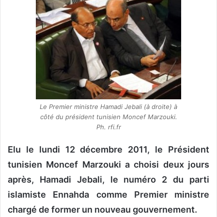
o
y
e
r
u
n
c
o
u
Le Premier ministre Hamadi Jebali (à droite) à
r
côté du président tunisien Moncef Marzouki.
r
Ph. rfi.fr
i
e
Elu le lundi 12 décembre 2011, le Président
l
tunisien Moncef Marzouki a choisi deux jours
après, Hamadi Jebali, le numéro 2 du parti
islamiste Ennahda comme Premier ministre
chargé de former un nouveau gouvernement.