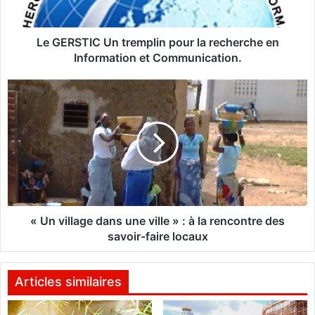
I
C
U
Le GERSTIC Un tremplin pour la recherche en
n
Information et Communication.
t
r
«
e
U
m
n
p
v
l
i
i
l
n
l
p
a
o
g
u
e
« Un village dans une ville » : à la rencontre des
r
d
savoir-faire locaux
l
a
a
n
r
s
Articles similaires
e
u
c
n