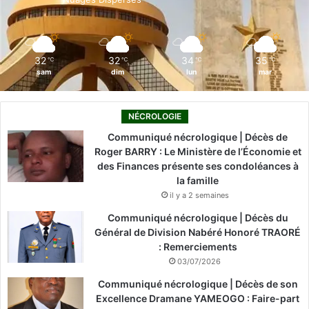
k
n
a
m
32
32
34
35
℃
℃
℃
℃
sam
dim
lun
mar
NÉCROLOGIE
Communiqué nécrologique | Décès de
Roger BARRY : Le Ministère de l’Économie et
des Finances présente ses condoléances à
la famille
il y a 2 semaines
Communiqué nécrologique | Décès du
Général de Division Nabéré Honoré TRAORÉ
: Remerciements
03/07/2026
Communiqué nécrologique | Décès de son
Excellence Dramane YAMEOGO : Faire-part