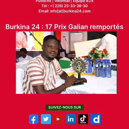
Publicité
|
Webmail |
Equipe B24
Tél : +( 226) 25-33-38-30
Email: info[at]burkina24.com
Burkina 24 : 17 Prix Galian remportés
SUIVEZ-NOUS SUR