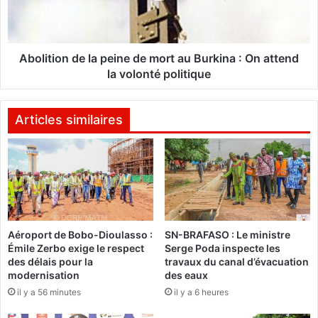
U
i
E
o
r
n
é
d
Abolition de la peine de mort au Burkina : On attend
c
e
la volonté politique
o
l
m
a
p
p
Articles similaires
e
e
n
i
s
n
e
e
5
d
a
e
c
m
Aéroport de Bobo-Dioulasso :
SN-BRAFASO : Le ministre
t
o
Émile Zerbo exige le respect
Serge Poda inspecte les
i
r
des délais pour la
travaux du canal d’évacuation
v
t
modernisation
des eaux
i
a
il y a 56 minutes
il y a 6 heures
s
u
t
B