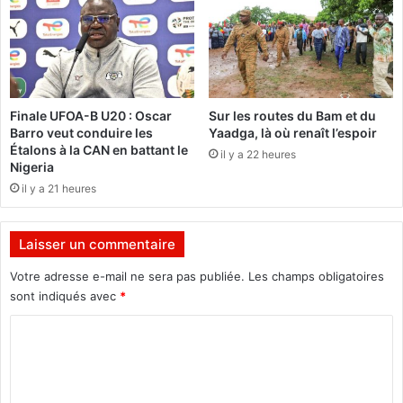
e
u
s
r
k
i
n
a
Finale UFOA-B U20 : Oscar
Sur les routes du Bam et du
:
Barro veut conduire les
Yaadga, là où renaît l’espoir
O
Étalons à la CAN en battant le
il y a 22 heures
n
Nigeria
a
il y a 21 heures
t
t
e
Laisser un commentaire
n
d
Votre adresse e-mail ne sera pas publiée.
Les champs obligatoires
l
sont indiqués avec
*
a
C
v
o
o
l
m
o