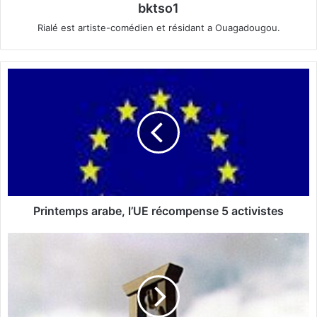
bktso1
Rialé est artiste-comédien et résidant a Ouagadougou.
P
r
i
n
t
e
m
p
s
a
Printemps arabe, l’UE récompense 5 activistes
r
a
A
b
b
e
o
,
l
l
i
’
t