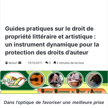
Guides pratiques sur le droit de
propriété littéraire et artistique :
un instrument dynamique pour la
protection des droits d’auteur
bktso1
E
15/12/2011
0
2 minutes de lecture
n
v
o
y
e
r
Dans l’optique de favoriser une meilleure prise
u