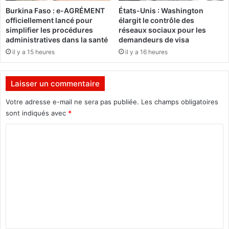
.
é
Burkina Faso : e-AGRÉMENT
États-Unis : Washington
s
officiellement lancé pour
élargit le contrôle des
p
simplifier les procédures
réseaux sociaux pour les
u
administratives dans la santé
demandeurs de visa
b
il y a 15 heures
il y a 16 heures
l
i
c
Laisser un commentaire
s
:
Votre adresse e-mail ne sera pas publiée.
Les champs obligatoires
«
sont indiqués avec
*
I
l
C
n
o
’
m
y
a
m
p
e
a
s
n
d
t
’