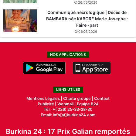
26/06/2026
Communiqué nécrologique | Décès de
BAMBARA née KABORE Marie Josephe :
Faire -part
01/06/2026
NOS APPLICATIONS
LIENS UTILES
Mentions Légales |
Charte groupe |
Contact
Publicité
|
Webmail |
Equipe B24
Tél : +( 226) 25-33-38-30
Email: info[at]burkina24.com
Burkina 24 : 17 Prix Galian remportés