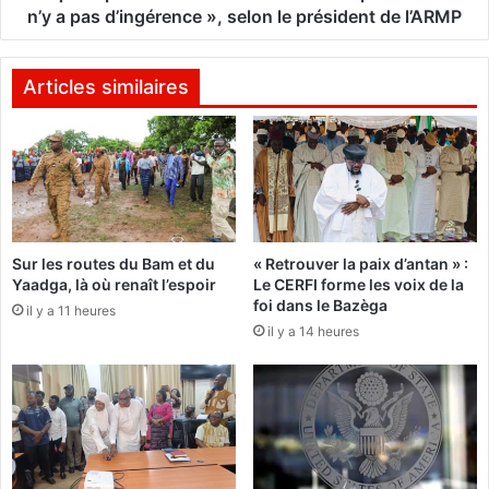
u
l
n’y a pas d’ingérence », selon le président de l’ARMP
s
e
t
m
a
e
Articles similaires
p
n
h
t
a
a
O
i
u
r
l
e
d
s
Sur les routes du Bam et du
« Retrouver la paix d’antan » :
L
u
Yaadga, là où renaît l’espoir
Le CERFI forme les voix de la
i
r
foi dans le Bazèga
m
il y a 11 heures
l
il y a 14 heures
a
e
n
s
C
m
h
a
a
r
f
c
i
h