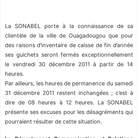
o
y
e
La SONABEL porte à la connaissance de sa
r
u
clientèle de la ville de Ouagadougou que pour
n
des raisons d’inventaire de caisse de fin d’année
c
ses guichets seront fermés exceptionnellement
o
le vendredi 30 décembre 2011 à partir de 14
u
r
heures.
r
Par ailleurs, les heures de permanence du samedi
i
31 décembre 2011 restent inchangées ; c’est à
e
l
dire de 08 heures à 12 heures. La SONABEL
présente ses excuses pour les désagréments qui
pourraient résulter de cette situation.