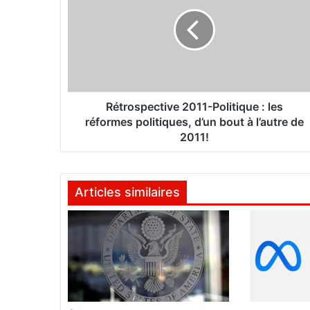
t
r
o
s
p
e
c
t
Rétrospective 2011-Politique : les
i
réformes politiques, d’un bout à l’autre de
v
2011!
e
2
0
Articles similaires
1
1
-
P
o
l
i
t
i