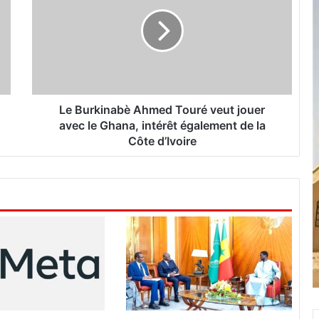
B
u
r
k
i
n
a
b
Le Burkinabè Ahmed Touré veut jouer
è
avec le Ghana, intérêt également de la
A
Côte d’Ivoire
h
m
e
d
T
o
u
r
é
v
e
u