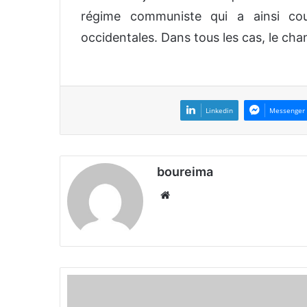
régime communiste qui a ainsi cou
occidentales. Dans tous les cas, le ch
Linkedin
Messenger
boureima
We
bsi
te
R
é