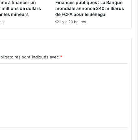
né à financer un
Finances publiques : La Banque
t
 millions de dollars
mondiale annonce 340 milliards
j
r les mineurs
de FCFA pour le Sénégal
o
res
il y a 23 heures
u
e
r
a
v
bligatoires sont indiqués avec
*
e
c
l
e
G
h
a
n
a
,
i
n
t