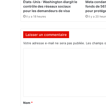
États-Unis : Washington élargit le
Meta condam
q
contrôle des réseaux sociaux
fonds de 567
u
pour les demandeurs de visa
pour protége
e
il y a 18 heures
il y a 20 heu
:
l
e
Laisser un commentaire
s
r
Votre adresse e-mail ne sera pas publiée.
Les champs o
é
f
C
o
o
r
m
m
e
m
s
p
e
o
n
l
i
t
t
a
Nom
*
i