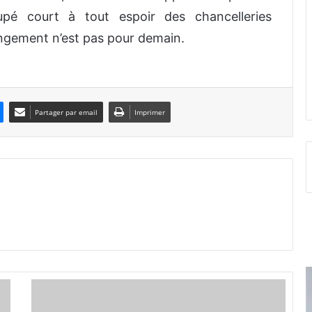
pé court à tout espoir des chancelleries
angement n’est pas pour demain.
Partager par email
Imprimer
L
e