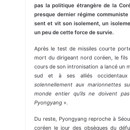
o
pas la politique étrangère de la Co
y
presque dernier régime communiste 
e
sent et vit son isolement, un isolem
r
u
un peu de cette force de survie.
n
c
Après le test de missiles courte por
o
mort du dirigeant nord coréen, le fil
u
cours de son intronisation a lancé un m
r
r
sud et à ses alliés occidenta
i
solennellement aux marionnettes sud
e
monde entier qu’ils ne doivent pa
l
Pyongyang
».
Du reste, Pyongyang reproche à Séoul d
coréen le jour des obsèques du défun