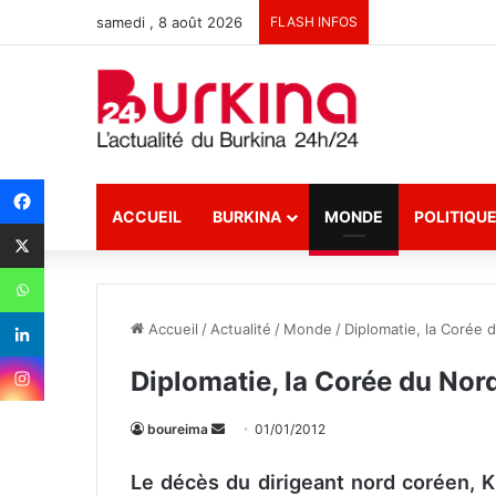
samedi , 8 août 2026
FLASH INFOS
ACCUEIL
BURKINA
MONDE
POLITIQU
Accueil
/
Actualité
/
Monde
/
Diplomatie, la Corée 
Diplomatie, la Corée du Nor
boureima
E
01/01/2012
n
Le décès du dirigeant nord coréen, K
v