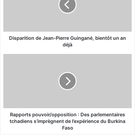
a
r
i
t
i
o
Disparition de Jean-Pierre Guingané, bientôt un an
n
déjà
d
e
R
J
a
e
p
a
p
n
o
-
r
P
t
i
s
e
p
r
o
Rapports pouvoir/opposition : Des parlementaires
r
u
tchadiens s’imprègnent de l’expérience du Burkina
e
v
Faso
G
o