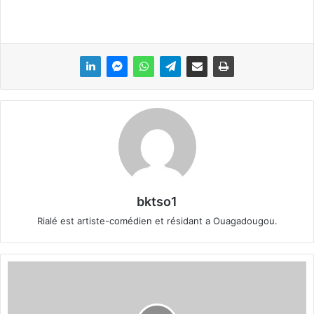
bktso1
Rialé est artiste-comédien et résidant a Ouagadougou.
D
i
s
p