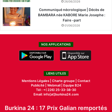
26/06/2026
Communiqué nécrologique | Décès de
BAMBARA née KABORE Marie Josephe :
Faire -part
01/06/2026
NOS APPLICATIONS
LIENS UTILES
Mentions Légales |
Charte groupe |
Contact
Publicité
|
Webmail |
Equipe B24
Tél : +( 226) 25-33-38-30
Email: info[at]burkina24.com
Burkina 24 : 17 Prix Galian remportés