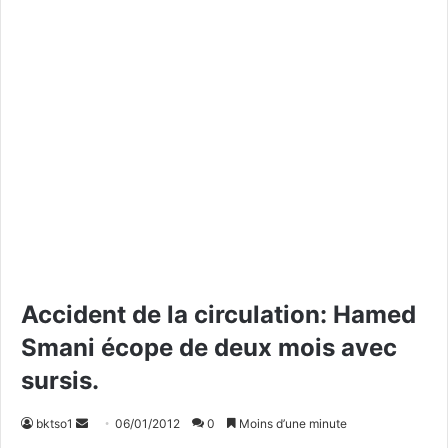
Accident de la circulation: Hamed
Smani écope de deux mois avec
sursis.
bktso1
E
06/01/2012
0
Moins d’une minute
n