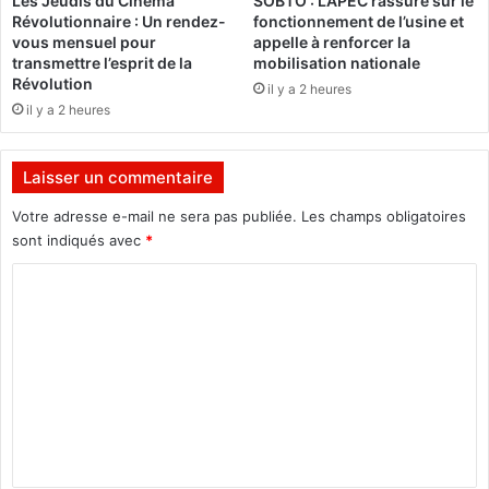
Les Jeudis du Cinéma
SOBTO : L’APEC rassure sur le
j
e
Révolutionnaire : Un rendez-
fonctionnement de l’usine et
à
m
vous mensuel pour
appelle à renforcer la
e
transmettre l’esprit de la
mobilisation nationale
n
Révolution
il y a 2 heures
t
il y a 2 heures
a
i
r
Laisser un commentaire
e
s
Votre adresse e-mail ne sera pas publiée.
Les champs obligatoires
t
sont indiqués avec
*
c
C
h
a
o
d
m
i
e
m
n
e
s
s
n
’
t
i