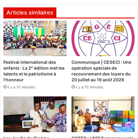
u
i
i
r
Articles similaires
n
/
g
o
a
p
n
p
é
o
,
s
b
i
i
Festival international des
Communiqué | CEGECI : Une
t
enfants : La 2ᵉ édition met les
opération spéciale de
e
i
talents et le patriotisme à
recouvrement des loyers du
n
o
l’honneur
20 juillet au 19 août 2026
t
n
il y a 10 minutes
il y a 10 minutes
ô
:
t
D
u
e
n
s
a
p
n
a
d
r
é
l