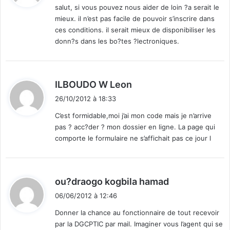
salut, si vous pouvez nous aider de loin ?a serait le
mieux. il n’est pas facile de pouvoir s’inscrire dans
:
ces conditions. il serait mieux de disponibiliser les
donn?s dans les bo?tes ?lectroniques.
d
ILBOUDO W Leon
i
26/10/2012 à 18:33
t
C’est formidable,moi j’ai mon code mais je n’arrive
pas ? acc?der ? mon dossier en ligne. La page qui
:
comporte le formulaire ne s’affichait pas ce jour l
d
ou?draogo kogbila hamad
i
06/06/2012 à 12:46
t
Donner la chance au fonctionnaire de tout recevoir
par la DGCPTIC par mail. Imaginer vous l’agent qui se
: