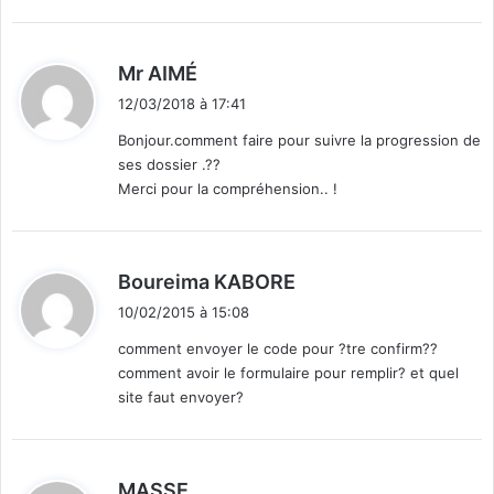
:
d
Mr AIMÉ
i
12/03/2018 à 17:41
t
Bonjour.comment faire pour suivre la progression de
ses dossier .??
:
Merci pour la compréhension.. !
d
Boureima KABORE
i
10/02/2015 à 15:08
t
comment envoyer le code pour ?tre confirm??
comment avoir le formulaire pour remplir? et quel
:
site faut envoyer?
d
MASSE