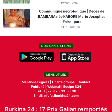
26/06/2026
Communiqué nécrologique | Décès de
BAMBARA née KABORE Marie Josephe :
Faire -part
01/06/2026
NOS APPLICATIONS
LIENS UTILES
Mentions Légales |
Charte groupe |
Contact
Publicité
|
Webmail |
Equipe B24
Tél : +( 226) 25-33-38-30
Email: info[at]burkina24.com
Burkina 24 : 17 Prix Galian remportés