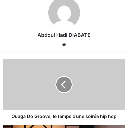
Abdoul Hadi DIABATE
We
bsi
te
O
u
a
g
a
D
o
G
r
o
Ouaga Do Groove, le temps d’une soirée hip hop
o
v