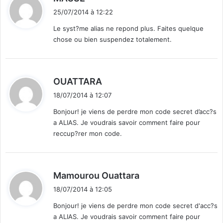
i
25/07/2014 à 12:22
t
Le syst?me alias ne repond plus. Faites quelque
chose ou bien suspendez totalement.
:
d
OUATTARA
i
18/07/2014 à 12:07
t
Bonjour! je viens de perdre mon code secret d’acc?s
a ALIAS. Je voudrais savoir comment faire pour
:
reccup?rer mon code.
d
Mamourou Ouattara
i
18/07/2014 à 12:05
t
Bonjour! je viens de perdre mon code secret d'acc?s
a ALIAS. Je voudrais savoir comment faire pour
: