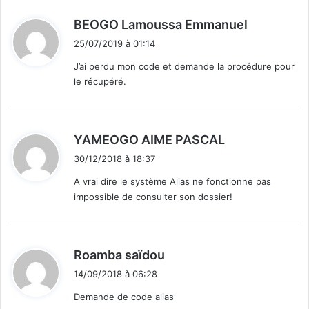
u
r
d
BEOGO Lamoussa Emmanuel
l
i
a
25/07/2019 à 01:14
t
n
J’ai perdu mon code et demande la procédure pour
o
le récupéré.
:
u
v
e
l
d
YAMEOGO AIME PASCAL
l
i
30/12/2018 à 18:37
e
t
a
A vrai dire le système Alias ne fonctionne pas
n
impossible de consulter son dossier!
:
n
é
e
d
Roamba saïdou
i
14/09/2018 à 06:28
t
Demande de code alias