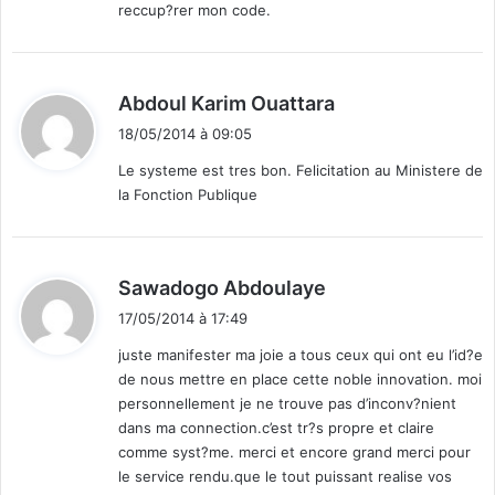
reccup?rer mon code.
d
Abdoul Karim Ouattara
i
18/05/2014 à 09:05
t
Le systeme est tres bon. Felicitation au Ministere de
la Fonction Publique
:
d
Sawadogo Abdoulaye
i
17/05/2014 à 17:49
t
juste manifester ma joie a tous ceux qui ont eu l’id?e
de nous mettre en place cette noble innovation. moi
:
personnellement je ne trouve pas d’inconv?nient
dans ma connection.c’est tr?s propre et claire
comme syst?me. merci et encore grand merci pour
le service rendu.que le tout puissant realise vos