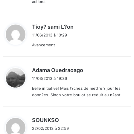
actions
d
Tioy? sami L?on
i
11/06/2013 à 10:29
t
Avancement
:
d
Adama Ouedraoago
i
11/03/2013 à 19:36
t
Belle initiative! Mais t?chez de mettre ? jour les
donn?es. Sinon votre boulot se reduit au n?ant
:
d
SOUNKSO
i
22/02/2013 à 22:59
t