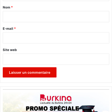
a
Nom
*
i
r
e
E-mail
*
*
Site web