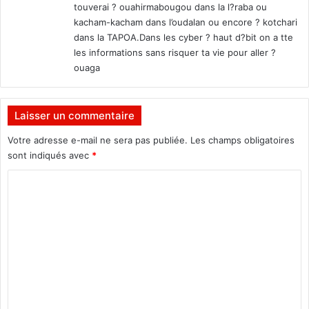
touverai ? ouahirmabougou dans la l?raba ou
kacham-kacham dans l’oudalan ou encore ? kotchari
dans la TAPOA.Dans les cyber ? haut d?bit on a tte
les informations sans risquer ta vie pour aller ?
ouaga
Laisser un commentaire
Votre adresse e-mail ne sera pas publiée.
Les champs obligatoires
sont indiqués avec
*
C
o
m
m
e
n
t