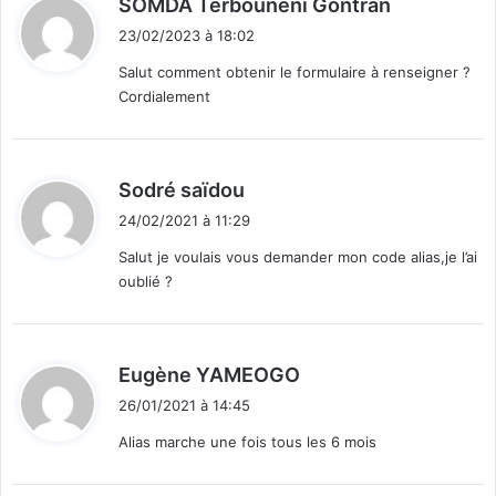
d
SOMDA Terbounèni Gontran
a
i
n
23/02/2023 à 18:02
t
t
Salut comment obtenir le formulaire à renseigner ?
d
Cordialement
u
:
B
u
r
d
Sodré saïdou
k
i
i
24/02/2021 à 11:29
t
n
Salut je voulais vous demander mon code alias,je l’ai
a
oublié ?
(
:
P
.
I
d
Eugène YAMEOGO
.
i
B
26/01/2021 à 14:45
t
)
Alias marche une fois tous les 6 mois
p
:
o