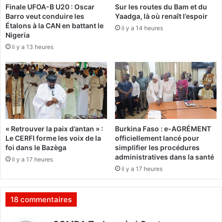
Finale UFOA-B U20 : Oscar
Sur les routes du Bam et du
i
s
Barro veut conduire les
Yaadga, là où renaît l’espoir
p
i
Étalons à la CAN en battant le
h
d
il y a 14 heures
Nigeria
o
e
il y a 13 heures
p
n
t
d
u
P
a
r
t
« Retrouver la paix d’antan » :
Burkina Faso : e-AGRÉMENT
i
Le CERFI forme les voix de la
officiellement lancé pour
I
foi dans le Bazèga
simplifier les procédures
n
administratives dans la santé
il y a 17 heures
d
il y a 17 heures
é
p
e
18 commentaires
n
d