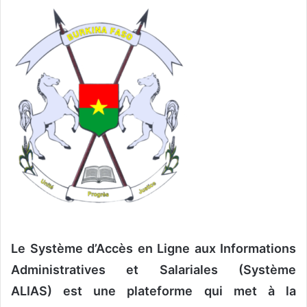
o
y
e
r
u
n
c
o
u
r
r
i
e
l
Le Système d’Accès en Ligne aux Informations
Administratives et Salariales (Système
ALIAS) est une plateforme qui met à la