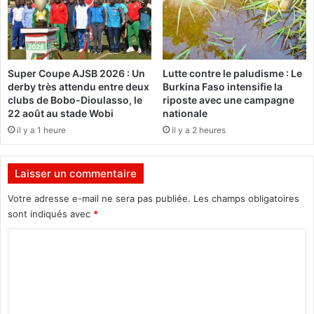
a
r
n
m
k
i
a
n
r
i
Super Coupe AJSB 2026 : Un
Lutte contre le paludisme : Le
a
s
derby très attendu entre deux
Burkina Faso intensifie la
m
t
clubs de Bobo-Dioulasso, le
riposte avec une campagne
a
r
22 août au stade Wobi
nationale
i
e
il y a 1 heure
il y a 2 heures
s
d
a
o
v
n
Laisser un commentaire
e
n
c
e
Votre adresse e-mail ne sera pas publiée.
Les champs obligatoires
P
d
sont indiqués avec
*
r
u
e
C
m
j
a
o
u
t
m
c
é
e
r
m
N
i