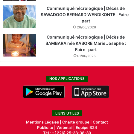
Communiqué nécrologique | Décès de
SAWADOGO BERNARD WENDIKONTE : Faire-
part
26/06/2026
Communiqué nécrologique | Décès de
BAMBARA née KABORE Marie Josephe :
Faire -part
01/06/2026
NOS APPLICATIONS
LIENS UTILES
Mentions Légales |
Charte groupe |
Contact
Publicité
|
Webmail |
Equipe B24
Tél : +( 226) 25-33-38-30