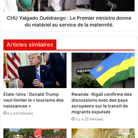
a
a
n
d
s
o
CHU Yalgado Ouédraogo : Le Premier ministre donne
Y
O
du matériel au service de la maternité.
a
u
h
é
i
d
Articles similaires
a
r
K
a
é
o
b
g
é
o
e
:
t
L
États-Unis : Donald Trump
Rwanda : Kigali confirme des
R
e
veut limiter le « tourisme des
discussions avec des pays
o
P
naissances »
européens sur le transit de
b
r
migrants expulsés
il y a 6 minutes
e
e
il y a 25 minutes
r
m
t
i
S
e