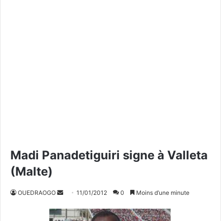
Madi Panadetiguiri signe à Valleta
(Malte)
OUEDRAOGO
E
11/01/2012
0
Moins d’une minute
n
v