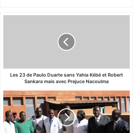
L
e
s
2
3
d
e
P
a
u
Les 23 de Paulo Duarte sans Yahia Kébé et Robert
l
Sankara mais avec Prejuce Nacoulma
o
D
C
u
H
a
U
r
Y
t
a
e
l
s
g