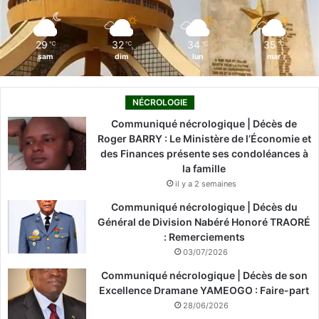
k
n
a
m
29
32
34
35
℃
℃
℃
℃
sam
dim
lun
mar
NÉCROLOGIE
Communiqué nécrologique | Décès de
Roger BARRY : Le Ministère de l’Économie et
des Finances présente ses condoléances à
la famille
il y a 2 semaines
Communiqué nécrologique | Décès du
Général de Division Nabéré Honoré TRAORÉ
: Remerciements
03/07/2026
Communiqué nécrologique | Décès de son
Excellence Dramane YAMEOGO : Faire-part
28/06/2026