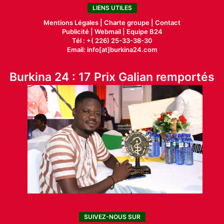
LIENS UTILES
Mentions Légales |
Charte groupe |
Contact
Publicité
|
Webmail |
Equipe B24
Tél : +( 226) 25-33-38-30
Email: info[at]burkina24.com
Burkina 24 : 17 Prix Galian remportés
SUIVEZ-NOUS SUR