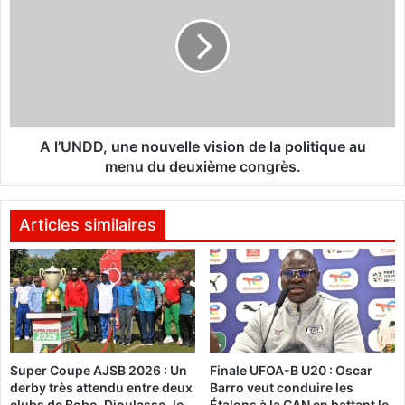
l
’
l
U
e
N
«
D
S
D
u
,
p
u
e
n
A l’UNDD, une nouvelle vision de la politique au
r
e
menu du deuxième congrès.
F
n
l
o
i
u
Articles similaires
c
v
s
e
2
l
»
l
:
e
4
v
0
i
Super Coupe AJSB 2026 : Un
Finale UFOA-B U20 : Oscar
é
s
derby très attendu entre deux
Barro veut conduire les
p
i
clubs de Bobo-Dioulasso, le
Étalons à la CAN en battant le