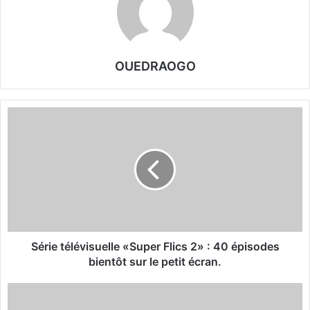
OUEDRAOGO
S
é
r
i
e
t
é
l
é
v
Série télévisuelle «Super Flics 2» : 40 épisodes
i
bientôt sur le petit écran.
s
u
A
e
l