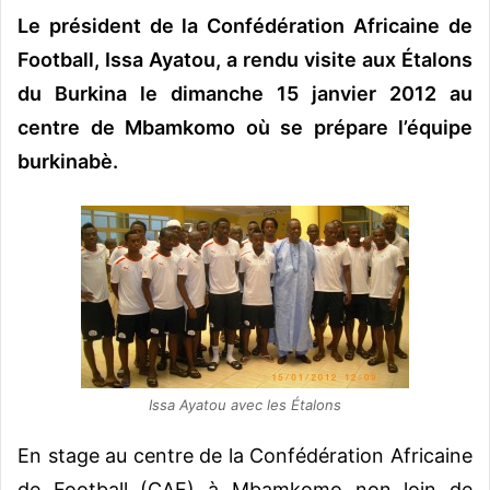
Le président de la Confédération Africaine de
v
o
Football, Issa Ayatou, a rendu visite aux Étalons
y
du Burkina le dimanche 15 janvier 2012 au
e
centre de Mbamkomo où se prépare l’équipe
r
u
burkinabè.
n
c
o
u
r
r
i
e
l
Issa Ayatou avec les Étalons
En stage au centre de la Confédération Africaine
de Football (CAF) à Mbamkomo non loin de