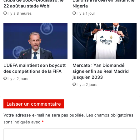
i
o
22 août au stade Wobi
Nigeria
s
n
il y a 8 heures
il y a 1 jour
o
d
d
e
e
l
s
a
b
p
i
o
e
l
n
i
L’UEFA maintient son boycott
Mercato : Yan Diomandé
t
t
des compétitions de la FIFA
signe enfin au Real Madrid
ô
i
jusqu’en 2033
il y a 2 jours
t
q
il y a 2 jours
s
u
u
e
r
a
Laisser un commentaire
l
u
e
m
Votre adresse e-mail ne sera pas publiée.
Les champs obligatoires
p
e
sont indiqués avec
*
e
n
t
u
C
i
d