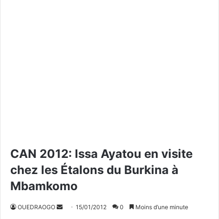
CAN 2012: Issa Ayatou en visite
chez les Étalons du Burkina à
Mbamkomo
OUEDRAOGO
E
15/01/2012
0
Moins d’une minute
n