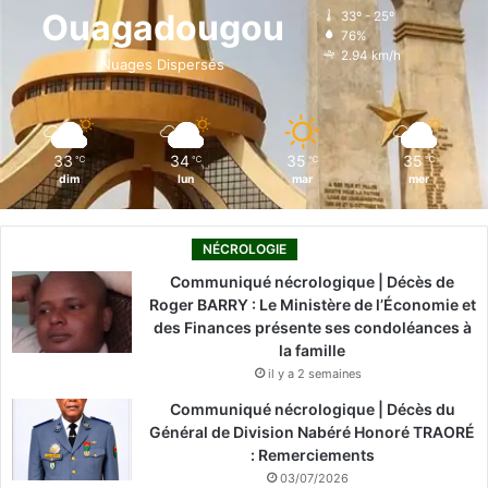
o
d
b
g
k
Ouagadougou
33º - 25º
76%
o
i
e
r
2.94 km/h
Nuages Dispersés
k
n
a
m
33
34
35
35
℃
℃
℃
℃
dim
lun
mar
mer
NÉCROLOGIE
Communiqué nécrologique | Décès de
Roger BARRY : Le Ministère de l’Économie et
des Finances présente ses condoléances à
la famille
il y a 2 semaines
Communiqué nécrologique | Décès du
Général de Division Nabéré Honoré TRAORÉ
: Remerciements
03/07/2026