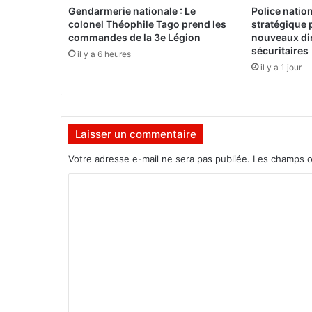
E
Gendarmerie nationale : Le
Police natio
r
colonel Théophile Tago prend les
stratégique 
n
commandes de la 3e Légion
nouveaux dir
e
sécuritaires
il y a 6 heures
s
il y a 1 jour
t
N
o
o
Laisser un commentaire
m
a
Votre adresse e-mail ne sera pas publiée.
Les champs o
n
,
C
c
o
o
n
m
f
m
i
r
e
m
n
e
t
l