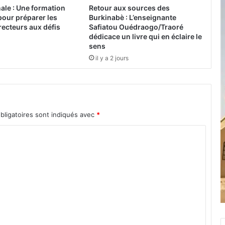
i
nale : Une formation
Retour aux sources des
q
pour préparer les
Burkinabè : L’enseignante
u
ecteurs aux défis
Safiatou Ouédraogo/Traoré
e
dédicace un livre qui en éclaire le
d
sens
e
il y a 2 jours
s
N
a
t
i
bligatoires sont indiqués avec
*
o
n
s
c
'
e
s
t
a
u
s