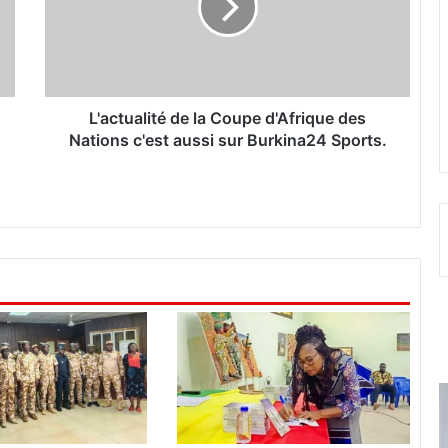
t
u
a
l
i
t
L'actualité de la Coupe d'Afrique des
é
Nations c'est aussi sur Burkina24 Sports.
d
e
l
a
C
o
u
p
e
d
'
A
f
r