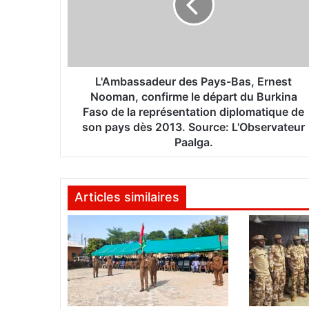
b
a
s
s
a
d
L'Ambassadeur des Pays-Bas, Ernest
e
Nooman, confirme le départ du Burkina
u
Faso de la représentation diplomatique de
r
son pays dès 2013. Source: L'Observateur
d
Paalga.
e
s
P
Articles similaires
a
y
s
-
B
a
s
,