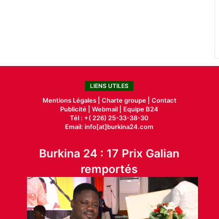
LIENS UTILES
Mentions Légales |
Charte groupe |
Contact
Publicité
|
Webmail |
Equipe B24
Tél : +( 226) 25-33-38-30
Email: info[at]burkina24.com
Burkina 24 : 17 Prix Galian
remportés