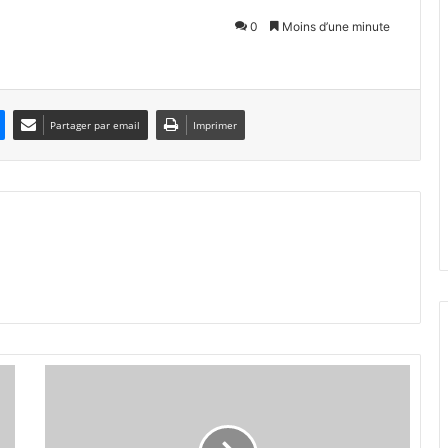
0
Moins d’une minute
Partager par email
Imprimer
L
'
a
c