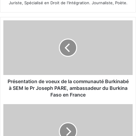
Juriste, Spécialisé en Droit de l'Intégration. Journaliste, Poète.
P
r
é
s
e
n
t
a
t
i
Présentation de voeux de la communauté Burkinabé
o
à SEM le Pr Joseph PARE, ambassadeur du Burkina
n
Faso en France
d
e
L
v
'
o
U
e
A
u
n