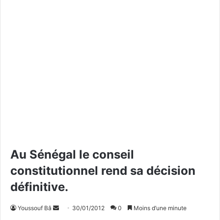
Au Sénégal le conseil
constitutionnel rend sa décision
définitive.
Youssouf Bâ
E
30/01/2012
0
Moins d’une minute
n