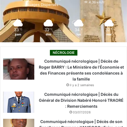
o
i
e
r
4.36 km/h
Nuages Dispersés
k
n
a
m
33
32
34
32
℃
℃
℃
℃
sam
dim
lun
mar
NÉCROLOGIE
Communiqué nécrologique | Décès de
Roger BARRY : Le Ministère de l’Économie et
des Finances présente ses condoléances à
la famille
il y a 2 semaines
Communiqué nécrologique | Décès du
Général de Division Nabéré Honoré TRAORÉ
: Remerciements
03/07/2026
Communiqué nécrologique | Décès de son