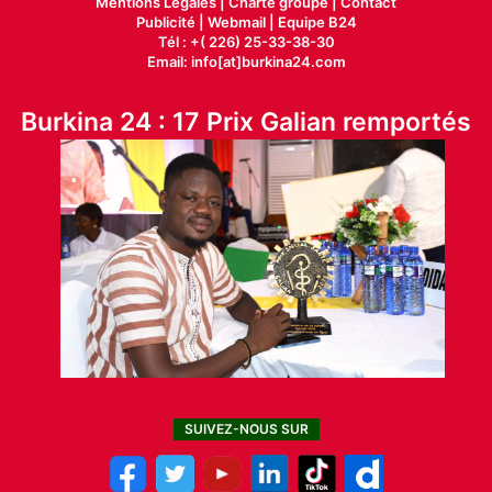
Mentions Légales |
Charte groupe |
Contact
Publicité
|
Webmail |
Equipe B24
Tél : +( 226) 25-33-38-30
Email: info[at]burkina24.com
Burkina 24 : 17 Prix Galian remportés
SUIVEZ-NOUS SUR