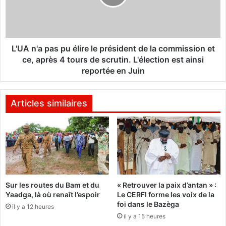
x
'
d
a
e
p
l
a
a
s
L'UA n'a pas pu élire le président de la commission et
c
p
ce, après 4 tours de scrutin. L'élection est ainsi
o
u
reportée en Juin
m
é
m
l
u
i
Articles similaires
n
r
a
e
u
l
t
e
é
p
B
r
u
é
r
Sur les routes du Bam et du
« Retrouver la paix d’antan » :
s
Yaadga, là où renaît l’espoir
Le CERFI forme les voix de la
k
i
foi dans le Bazèga
i
d
il y a 12 heures
n
il y a 15 heures
e