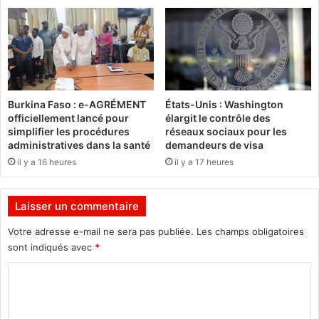
a
n
b
t
é
d
à
e
S
l
E
a
M
c
Burkina Faso : e-AGRÉMENT
États-Unis : Washington
l
o
officiellement lancé pour
élargit le contrôle des
e
m
simplifier les procédures
réseaux sociaux pour les
P
m
administratives dans la santé
demandeurs de visa
r
i
il y a 16 heures
il y a 17 heures
J
s
o
s
s
i
Laisser un commentaire
e
o
p
n
Votre adresse e-mail ne sera pas publiée.
Les champs obligatoires
h
e
sont indiqués avec
*
P
t
A
c
C
R
e
o
E
,
,
m
a