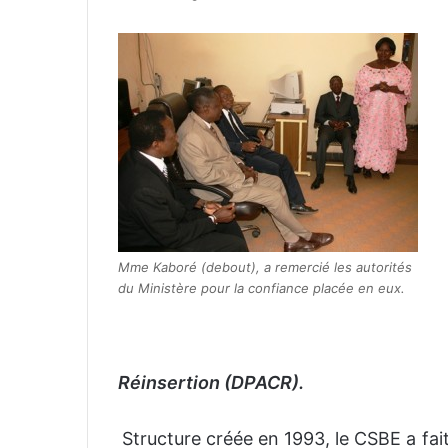
n
v
o
y
e
r
u
n
c
o
u
Mme Kaboré (debout), a remercié les autorités
r
du Ministère pour la confiance placée en eux.
r
i
e
l
Réinsertion (DPACR).
Structure créée en 1993, le CSBE a fait