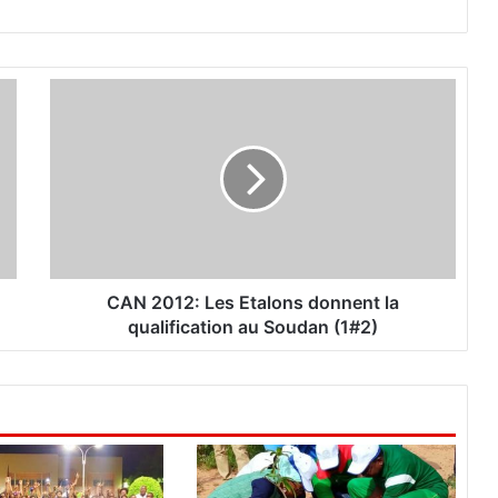
C
A
N
2
0
1
2
:
L
e
CAN 2012: Les Etalons donnent la
s
qualification au Soudan (1#2)
E
t
a
l
o
n
s