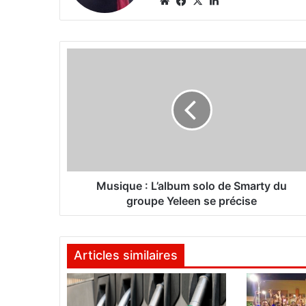
We
Fa
X
Lin
bsi
ce
ke
te
bo
din
ok
M
u
s
i
q
u
e
:
L
’
Musique : L’album solo de Smarty du
a
groupe Yeleen se précise
l
b
u
Articles similaires
m
s
o
l