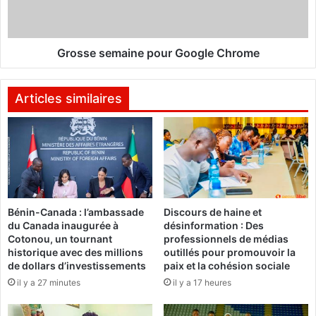
o
s
u
e
f
m
o
a
Grosse semaine pour Google Chrome
u
i
v
n
e
e
Articles similaires
u
p
t
o
d
u
o
r
t
G
e
o
r
o
Bénin-Canada : l’ambassade
Discours de haine et
l
g
du Canada inaugurée à
désinformation : Des
e
l
Cotonou, un tournant
professionnels de médias
N
e
historique avec des millions
outillés pour promouvoir la
i
C
de dollars d’investissements
paix et la cohésion sociale
g
h
il y a 27 minutes
il y a 17 heures
e
r
r
o