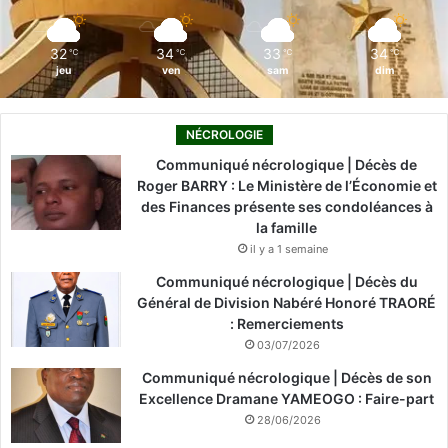
m
32
34
33
34
℃
℃
℃
℃
jeu
ven
sam
dim
NÉCROLOGIE
Communiqué nécrologique | Décès de
Roger BARRY : Le Ministère de l’Économie et
des Finances présente ses condoléances à
la famille
il y a 1 semaine
Communiqué nécrologique | Décès du
Général de Division Nabéré Honoré TRAORÉ
: Remerciements
03/07/2026
Communiqué nécrologique | Décès de son
Excellence Dramane YAMEOGO : Faire-part
28/06/2026