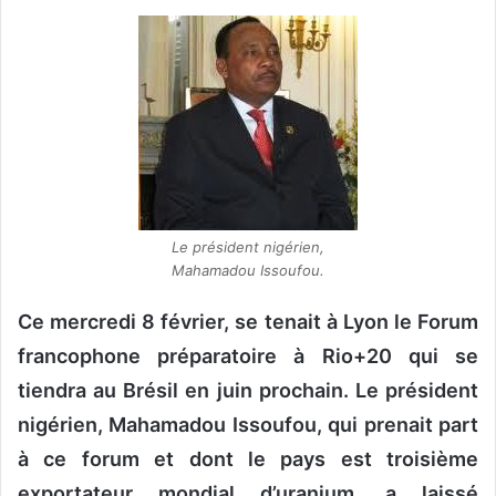
v
o
y
e
r
u
n
c
o
Le président nigérien,
u
Mahamadou Issoufou.
r
Ce mercredi 8 février, se tenait à Lyon le Forum
r
i
francophone préparatoire à Rio+20 qui se
e
tiendra au Brésil en juin prochain. Le président
l
nigérien, Mahamadou Issoufou, qui prenait part
à ce forum et dont le pays est troisième
exportateur mondial d’uranium, a laissé