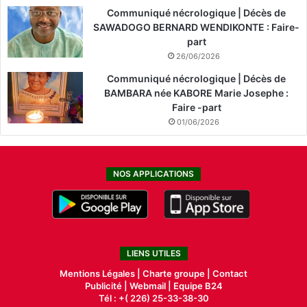
Communiqué nécrologique | Décès de
SAWADOGO BERNARD WENDIKONTE : Faire-
part
26/06/2026
Communiqué nécrologique | Décès de
BAMBARA née KABORE Marie Josephe :
Faire -part
01/06/2026
NOS APPLICATIONS
LIENS UTILES
Mentions Légales |
Charte groupe |
Contact
Publicité
|
Webmail |
Equipe B24
Tél : +( 226) 25-33-38-30