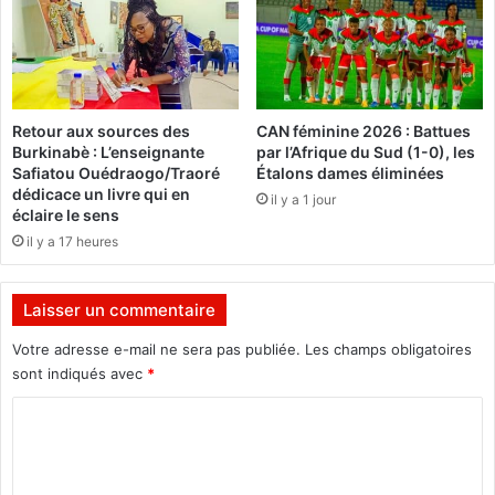
d
m
'
e
u
n
e
c
Retour aux sources des
CAN féminine 2026 : Battues
e
Burkinabè : L’enseignante
par l’Afrique du Sud (1-0), les
n
Safiatou Ouédraogo/Traoré
Étalons dames éliminées
t
dédicace un livre qui en
il y a 1 jour
r
éclaire le sens
a
il y a 17 heures
l
e
n
Laisser un commentaire
u
c
Votre adresse e-mail ne sera pas publiée.
Les champs obligatoires
l
sont indiqués avec
*
é
C
a
i
o
r
m
e