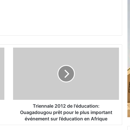
T
r
i
e
n
n
a
l
e
2
Triennale 2012 de l'éducation:
0
Ouagadougou prêt pour le plus important
1
événement sur l’éducation en Afrique
2
d