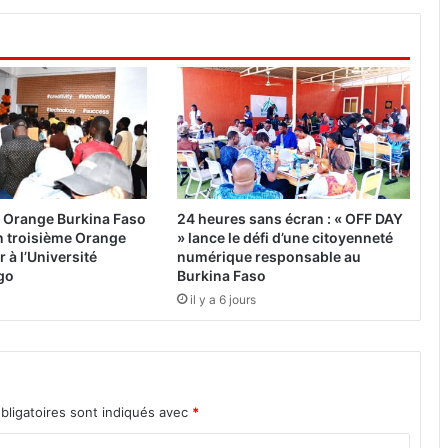
e
l
'
é
d
u
c
a
t
i
 Orange Burkina Faso
24 heures sans écran : « OFF DAY
o
n troisième Orange
» lance le défi d’une citoyenneté
n
r à l’Université
numérique responsable au
:
go
Burkina Faso
O
il y a 6 jours
u
a
g
a
d
bligatoires sont indiqués avec
*
o
u