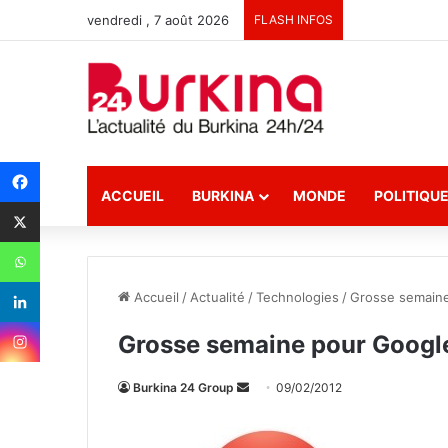
vendredi , 7 août 2026
FLASH INFOS
ACCUEIL
BURKINA
MONDE
POLITIQU
Accueil
/
Actualité
/
Technologies
/
Grosse semain
Grosse semaine pour Goog
Burkina 24 Group
E
09/02/2012
n
v