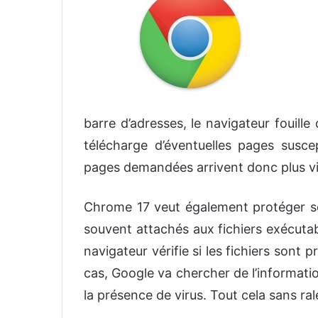
o
y
e
r
u
n
c
barre d’adresses, le navigateur fouille
o
télécharge d’éventuelles pages susce
u
r
pages demandées arrivent donc plus vite
r
i
Chrome 17 veut également protéger ses 
e
souvent attachés aux fichiers exécutab
l
navigateur vérifie si les fichiers sont pr
cas, Google va chercher de l’information
la présence de virus. Tout cela sans ral