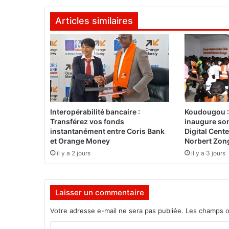
u
Articles similaires
I
s
s
o
u
f
o
u
v
Interopérabilité bancaire :
Koudougou :
e
Transférez vos fonds
inaugure so
u
instantanément entre Coris Bank
Digital Cente
t
et Orange Money
Norbert Zon
u
il y a 2 jours
il y a 3 jours
n
e
c
Laisser un commentaire
e
n
Votre adresse e-mail ne sera pas publiée.
Les champs o
t
r
C