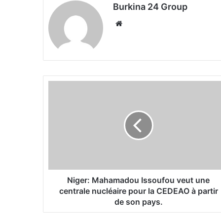
Burkina 24 Group
We
bsi
te
N
i
g
e
r
:
M
a
h
a
Niger: Mahamadou Issoufou veut une
m
centrale nucléaire pour la CEDEAO à partir
a
de son pays.
d
o