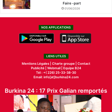
Faire -part
01/06/2026
NOS APPLICATIONS
LIENS UTILES
Mentions Légales |
Charte groupe |
Contact
Publicité
|
Webmail |
Equipe B24
Tél : +( 226) 25-33-38-30
Email: info[at]burkina24.com
Burkina 24 : 17 Prix Galian remportés