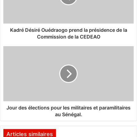
D
é
s
i
r
Kadré Désiré Ouédraogo prend la présidence de la
é
Commission de la CEDEAO
O
u
J
é
o
d
u
r
r
a
d
o
e
g
s
o
é
p
l
r
e
Jour des élections pour les militaires et paramilitaires
e
c
au Sénégal.
n
t
d
i
l
o
Articles similaires