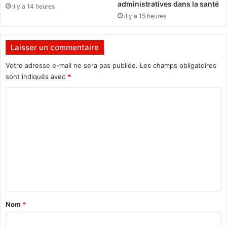
administratives dans la santé
il y a 14 heures
i
a
il y a 15 heures
o
r
n
a
d
m
Laisser un commentaire
e
i
l
l
Votre adresse e-mail ne sera pas publiée.
Les champs obligatoires
a
i
sont indiqués avec
*
C
t
E
C
a
D
i
o
E
r
m
A
e
O
s
m
a
e
u
S
n
é
t
n
a
é
Nom
*
g
i
a