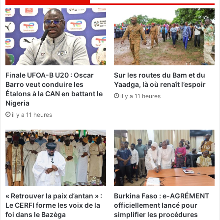
a
n
p
s
r
p
é
o
s
u
i
r
d
l
Finale UFOA-B U20 : Oscar
Sur les routes du Bam et du
e
e
Barro veut conduire les
Yaadga, là où renaît l’espoir
n
s
Étalons à la CAN en battant le
c
il y a 11 heures
m
Nigeria
e
i
il y a 11 heures
d
l
e
i
l
t
a
a
C
i
o
r
m
e
m
s
« Retrouver la paix d’antan » :
Burkina Faso : e-AGRÉMENT
i
e
Le CERFI forme les voix de la
officiellement lancé pour
s
t
foi dans le Bazèga
simplifier les procédures
s
p