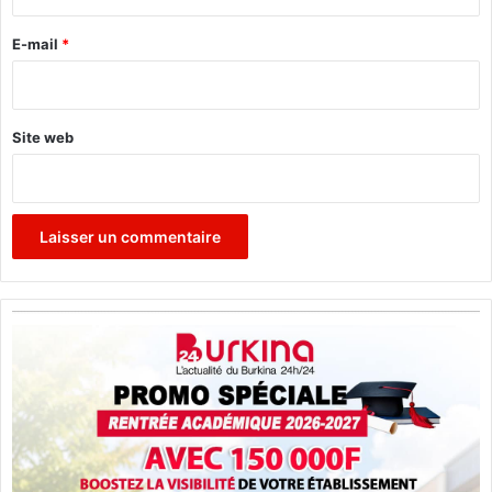
r
l
.
e
E-mail
*
*
Site web