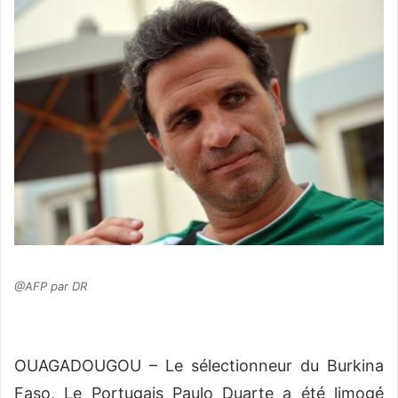
o
y
e
r
u
n
c
o
u
r
r
i
e
@AFP par DR
l
OUAGADOUGOU – Le sélectionneur du Burkina
Faso, Le Portugais Paulo Duarte a été limogé