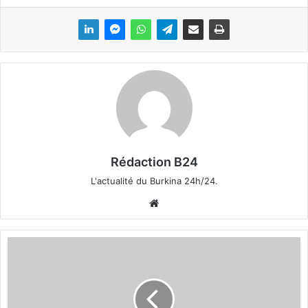
Rédaction B24
L'actualité du Burkina 24h/24.
We
bsi
te
K
a
d
r
é