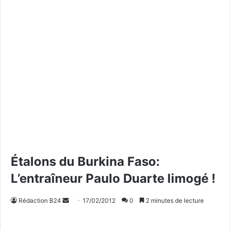
Étalons du Burkina Faso:
L’entraîneur Paulo Duarte limogé !
Rédaction B24
E
17/02/2012
0
2 minutes de lecture
n
v