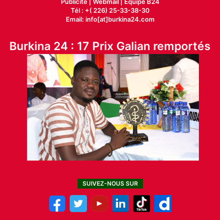
Publicité
|
Webmail |
Equipe B24
Tél : +( 226) 25-33-38-30
Email: info[at]burkina24.com
Burkina 24 : 17 Prix Galian remportés
SUIVEZ-NOUS SUR