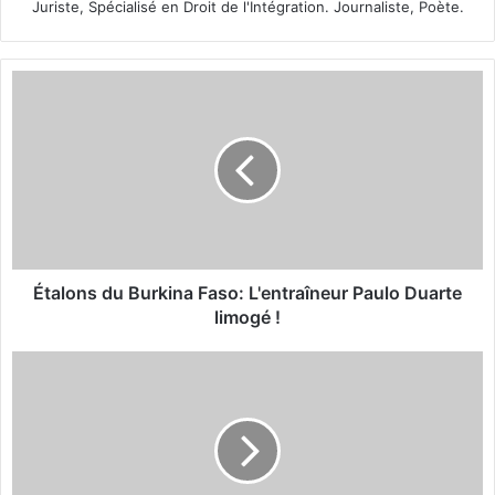
Juriste, Spécialisé en Droit de l'Intégration. Journaliste, Poète.
É
t
a
l
o
n
s
d
u
B
Étalons du Burkina Faso: L'entraîneur Paulo Duarte
u
limogé !
r
k
M
i
é
n
d
a
e
F
c
a
i