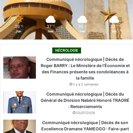
k
n
a
m
36
37
30
33
℃
℃
℃
℃
lun
mar
mer
jeu
NÉCROLOGIE
Communiqué nécrologique | Décès de
Roger BARRY : Le Ministère de l’Économie et
des Finances présente ses condoléances à
la famille
il y a 2 semaines
Communiqué nécrologique | Décès du
Général de Division Nabéré Honoré TRAORÉ
: Remerciements
03/07/2026
Communiqué nécrologique | Décès de son
Excellence Dramane YAMEOGO : Faire-part