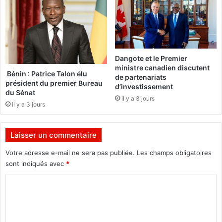
a
n
r
c
t
o
e
n
l
t
Dangote et le Premier
i
r
ministre canadien discutent
m
e
Bénin : Patrice Talon élu
de partenariats
o
l
président du premier Bureau
d’investissement
g
du Sénat
e
il y a 3 jours
é
c
il y a 3 jours
!
a
n
Laisser un commentaire
c
e
Votre adresse e-mail ne sera pas publiée.
Les champs obligatoires
r
sont indiqués avec
*
d
u
C
p
o
o
u
m
m