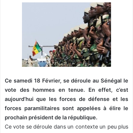
v
o
y
e
r
u
n
c
o
u
r
Ce samedi 18 Février, se déroule au Sénégal le
r
vote des hommes en tenue. En effet, c’est
i
aujourd’hui que les forces de défense et les
e
l
forces paramilitaires sont appelées à élire le
prochain président de la république.
Ce vote se déroule dans un contexte un peu plus