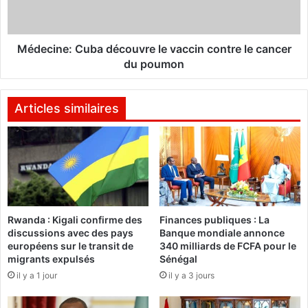
s
n
o
e
:
:
L
C
Médecine: Cuba découvre le vaccin contre le cancer
'
u
du poumon
e
b
n
a
t
d
Articles similaires
r
é
a
c
î
o
n
u
e
v
u
r
r
e
Rwanda : Kigali confirme des
Finances publiques : La
P
l
discussions avec des pays
Banque mondiale annonce
a
e
européens sur le transit de
340 milliards de FCFA pour le
u
v
migrants expulsés
Sénégal
l
a
il y a 1 jour
il y a 3 jours
o
c
D
c
u
i