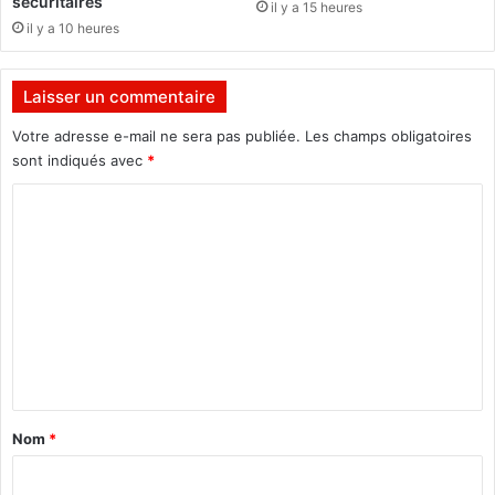
sécuritaires
il y a 15 heures
r
p
il y a 10 heures
f
r
d
é
e
s
Laisser un commentaire
l
i
a
Votre adresse e-mail ne sera pas publiée.
Les champs obligatoires
d
t
e
sont indiqués avec
*
r
n
C
a
t
n
d
o
s
'
m
f
u
o
n
m
r
É
e
m
t
a
n
a
t
t
t
i
o
a
o
ù
Nom
*
n
t
i
q
o