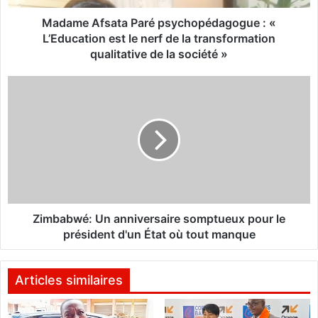
s
a
Madame Afsata Paré psychopédagogue : «
t
L’Education est le nerf de la transformation
a
qualitative de la société »
P
a
Z
r
i
é
m
p
b
s
a
y
b
c
w
h
é
o
:
p
U
Zimbabwé: Un anniversaire somptueux pour le
é
n
président d'un État où tout manque
d
a
a
n
g
n
Articles similaires
o
i
g
v