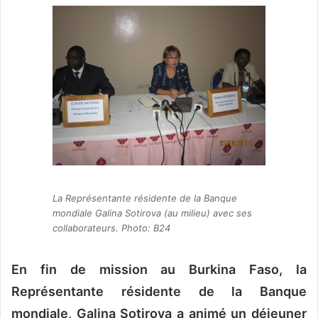
v
o
y
e
r
u
n
c
o
u
r
La Représentante résidente de la Banque
r
mondiale Galina Sotirova (au milieu) avec ses
i
collaborateurs. Photo: B24
e
l
En fin de mission au Burkina Faso, la
Représentante résidente de la Banque
mondiale, Galina Sotirova a animé un déjeuner