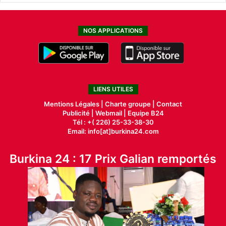
NOS APPLICATIONS
LIENS UTILES
Mentions Légales |
Charte groupe |
Contact
Publicité
|
Webmail |
Equipe B24
Tél : +( 226) 25-33-38-30
Email: info[at]burkina24.com
Burkina 24 : 17 Prix Galian remportés