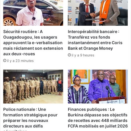
u
e
e
r
:
s
«
a
L
i
’
Sécurité routière : A
Interopérabilité bancaire :
r
Ouagadougou, les usagers
Transférez vos fonds
E
e
approuvent la e-verbalisation
instantanément entre Coris
d
s
mais réclament son extension
Bank et Orange Money
u
o
aux deux-roues
il y a 9 heures
c
m
il y a 23 minutes
a
p
t
t
i
u
o
e
n
u
e
x
s
p
t
o
Police nationale : Une
Finances publiques : Le
l
u
formation stratégique pour
Burkina dépasse ses objectifs
e
r
préparer les nouveaux
de recettes avec 448 milliards
n
l
directeurs aux défis
FCFA mobilisés en juillet 2026
e
e