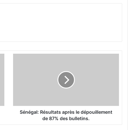
S
é
n
é
g
a
l
:
R
é
Sénégal: Résultats après le dépouillement
s
de 87% des bulletins.
u
l