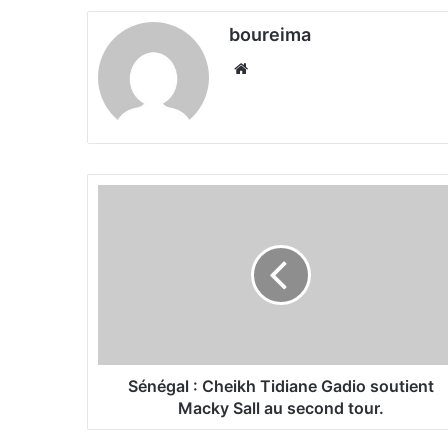
boureima
We
bsi
te
S
é
n
é
g
a
l
:
C
h
Sénégal : Cheikh Tidiane Gadio soutient
e
Macky Sall au second tour.
i
k