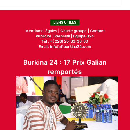
LIENS UTILES
Mentions Légales |
Charte groupe |
Contact
Publicité
|
Webmail |
Equipe B24
Tél : +( 226) 25-33-38-30
Email: info[at]burkina24.com
Burkina 24 : 17 Prix Galian
remportés