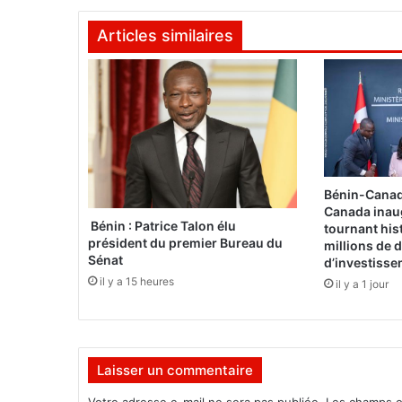
h
Articles similaires
T
i
d
i
a
n
e
G
a
Bénin-Canad
d
Canada inau
i
Bénin : Patrice Talon élu
tournant his
président du premier Bureau du
o
millions de d
Sénat
d’investiss
s
o
il y a 15 heures
il y a 1 jour
u
t
i
e
Laisser un commentaire
n
t