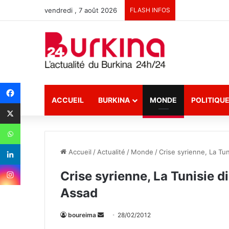
vendredi , 7 août 2026
FLASH INFOS
ACCUEIL
BURKINA
MONDE
POLITIQU
Accueil
/
Actualité
/
Monde
/
Crise syrienne, La Tun
Crise syrienne, La Tunisie d
Assad
boureima
E
28/02/2012
n