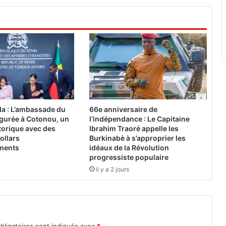
t
a
t
s
a
p
r
è
s
l
a : L’ambassade du
66e anniversaire de
e
gurée à Cotonou, un
l’indépendance : Le Capitaine
d
torique avec des
Ibrahim Traoré appelle les
é
ollars
Burkinabè à s’approprier les
ements
idéaux de la Révolution
p
progressiste populaire
o
u
il y a 2 jours
i
l
l
e
m