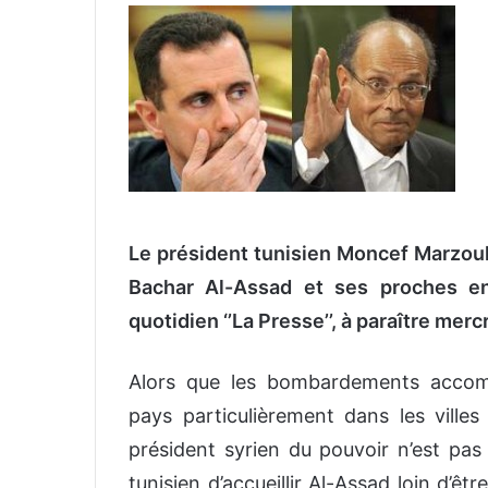
v
o
y
e
r
u
n
c
o
Le président tunisien Moncef Marzouki 
u
Bachar Al-Assad et ses proches en
r
r
quotidien ‘’La Presse’’, à paraître merc
i
e
Alors que les bombardements accomp
l
pays particulièrement dans les vill
président syrien du pouvoir n’est pas 
tunisien d’accueillir Al-Assad loin d’ê