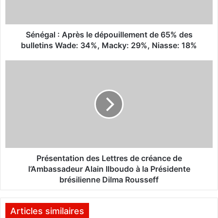
l
:
A
p
Sénégal : Après le dépouillement de 65% des
r
bulletins Wade: 34%, Macky: 29%, Niasse: 18%
è
s
P
l
r
e
é
d
s
é
e
p
n
o
t
u
a
i
t
l
i
Présentation des Lettres de créance de
l
o
l’Ambassadeur Alain Ilboudo à la Présidente
e
n
brésilienne Dilma Rousseff
m
d
e
e
n
s
Articles similaires
t