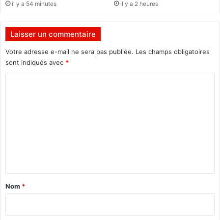
il y a 54 minutes
il y a 2 heures
:
b
3
a
4
s
Laisser un commentaire
%
s
,
a
Votre adresse e-mail ne sera pas publiée.
Les champs obligatoires
M
d
sont indiqués avec
*
a
e
c
u
C
k
r
o
y
A
:
m
l
2
a
m
9
i
e
%
n
,
I
n
N
l
t
i
b
a
o
a
Nom
*
s
u
i
s
d
e
r
o