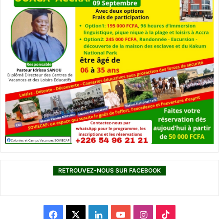
RETROUVEZ-NOUS SUR FACEBOOK
F
X
L
Y
I
T