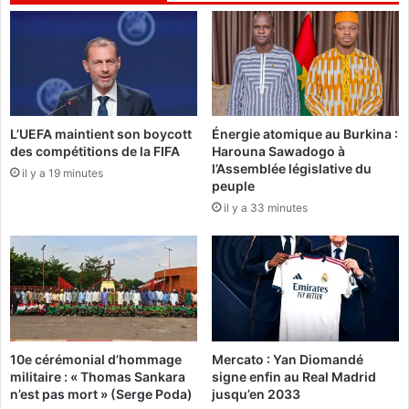
L
d
e
e
t
6
t
5
r
%
e
d
s
e
L’UEFA maintient son boycott
Énergie atomique au Burkina :
d
des compétitions de la FIFA
Harouna Sawadogo à
s
e
l’Assemblée législative du
b
c
il y a 19 minutes
peuple
u
r
il y a 33 minutes
l
é
l
a
e
n
t
c
i
e
n
d
s
e
W
l
10e cérémonial d’hommage
Mercato : Yan Diomandé
a
’
militaire : « Thomas Sankara
signe enfin au Real Madrid
d
A
n’est pas mort » (Serge Poda)
jusqu’en 2033
e
m