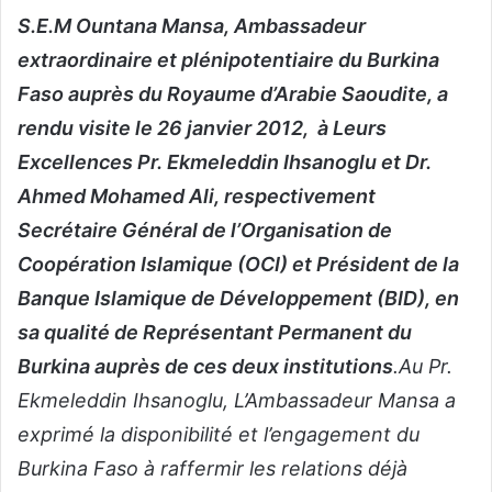
S.E.M Ountana Mansa, Ambassadeur
v
o
extraordinaire et plénipotentiaire
du Burkina
y
Faso auprès du Royaume d’Arabie Saoudite, a
e
rendu visite
le 26 janvier 2012,
à Leurs
r
u
Excellences Pr. Ekmeleddin Ihsanoglu et Dr.
n
Ahmed Mohamed Ali, respectivement
c
Secrétaire Général de l’Organisation de
o
Coopération Islamique (OCI) et Président de la
u
r
Banque Islamique de Développement (BID), en
r
sa qualité de Représentant Permanent du
i
Burkina auprès de ces deux institutions
.
Au Pr.
e
l
Ekmeleddin Ihsanoglu, L’Ambassadeur Mansa a
exprimé la disponibilité et l’engagement du
Burkina Faso à raffermir les relations déjà