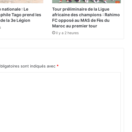
L
e
nationale : Le
Tour préliminaire de la Ligue
s
phile Tago prend les
africaine des champions : Rahimo
d
e la 3e Légion
FC opposé au MAS de Fès du
i
Maroc au premier tour
s
x
il y a 2 heures
p
e
r
s
o
bligatoires sont indiqués avec
*
n
n
e
s
l
e
s
p
l
u
s