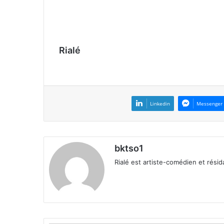
Rialé
Linkedin
Messenger
bktso1
Rialé est artiste-comédien et rés