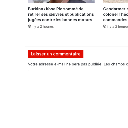
n
y
Burkina : Kosa Pic sommé de
Gendarmerie 
à
retirer ses œuvres et publications
colonel Théo
O
jugées contre les bonnes mœurs
commandes d
u
il y a 2 heures
il y a 2 heure
a
g
a
d
Laisser un commentaire
o
u
Votre adresse e-mail ne sera pas publiée.
Les champs o
g
o
C
u
o
:
C
m
’
m
e
s
e
t
n
p
t
o