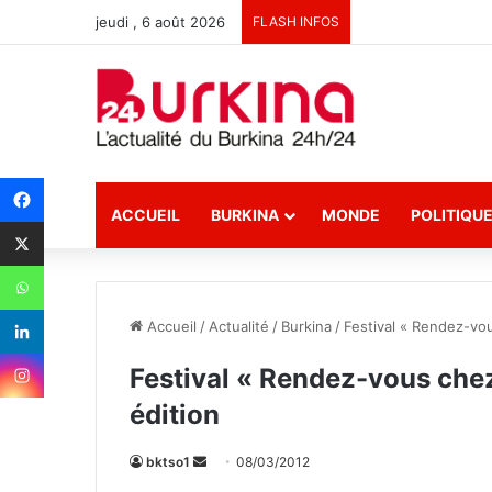
jeudi , 6 août 2026
FLASH INFOS
ACCUEIL
BURKINA
MONDE
POLITIQU
Accueil
/
Actualité
/
Burkina
/
Festival « Rendez-vous
Festival « Rendez-vous chez 
édition
bktso1
E
08/03/2012
n