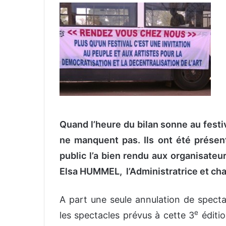
v
o
y
e
r
u
n
c
o
u
Quand l’heure du bilan sonne au fest
r
ne manquent pas. Ils ont été présent
r
public l’a bien rendu aux organisate
i
e
Elsa HUMMEL, l’Administratrice et ch
l
A part une seule annulation de spect
e
les spectacles prévus à cette 3
éditio