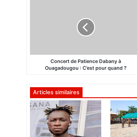
C
o
n
c
e
r
t
d
e
P
Concert de Patience Dabany à
a
Ouagadougou : C’est pour quand ?
t
i
e
Articles similaires
n
c
e
D
a
b
a