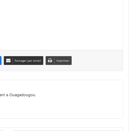
Partager par email
Imprimer
idant a Ouagadougou.