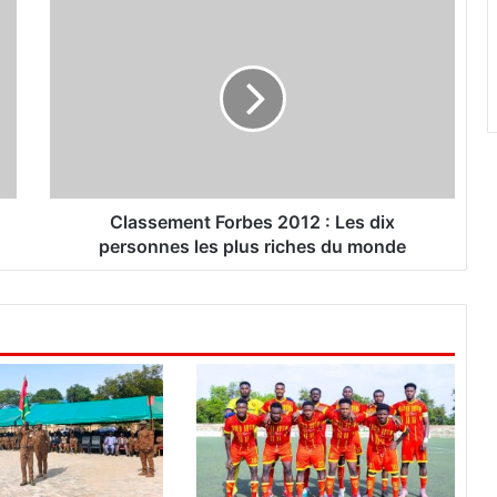
C
l
a
s
s
e
m
e
n
t
Classement Forbes 2012 : Les dix
F
personnes les plus riches du monde
o
r
b
e
s
2
0
1
2
: