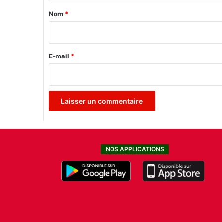
u
a
Nom
*
r
i
q
u
r
a
e
E-mail
*
n
d
*
?
NOS APPLICATIONS