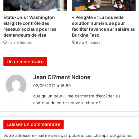
s
o
États-Unis : Washington
« PengMe » : La nouvelle
m
élargit le contrôle des
solution numérique pour
m
réseaux sociaux pour les
faciliter l’avance sur salaire au
e
demandeurs de visa
Burkina Faso
t
il y a 3 heures
il y a 4 heures
Un commentaire
d
Jean Cl?ment Ndione
i
02/09/2012 à 15:59
t
quelqu'un peut-il me permettre d'acc?der au
contenu de cette nouvelle charte?
:
Laisser un commentaire
Votre adresse e-mail ne sera pas publiée.
Les champs obligatoires