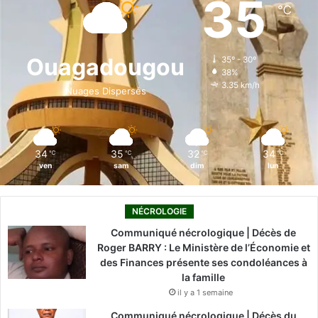
35
℃
b
e
u
a
o
o
d
b
g
k
Ouagadougou
35º - 30º
38%
o
i
e
r
3.35 km/h
Nuages Dispersés
k
n
a
m
34
35
32
34
℃
℃
℃
℃
ven
sam
dim
lun
NÉCROLOGIE
Communiqué nécrologique | Décès de
Roger BARRY : Le Ministère de l’Économie et
des Finances présente ses condoléances à
la famille
il y a 1 semaine
Communiqué nécrologique | Décès du