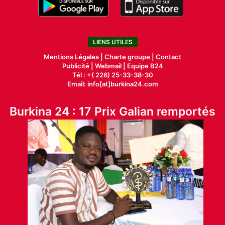
LIENS UTILES
Mentions Légales |
Charte groupe |
Contact
Publicité
|
Webmail |
Equipe B24
Tél : +( 226) 25-33-38-30
Email: info[at]burkina24.com
Burkina 24 : 17 Prix Galian remportés