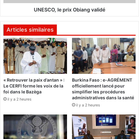
s
e
i
p
UNESCO, le prix Obiang validé
o
r
n
i
d
x
Articles similaires
e
O
l
b
a
i
C
a
E
n
M
g
A
v
« Retrouver la paix d’antan » :
Burkina Faso : e-AGRÉMENT
C
a
Le CERFI forme les voix de la
officiellement lancé pour
,
l
foi dans le Bazèga
simplifier les procédures
u
i
administratives dans la santé
il y a 2 heures
n
d
il y a 2 heures
d
é
u
e
l
a
u