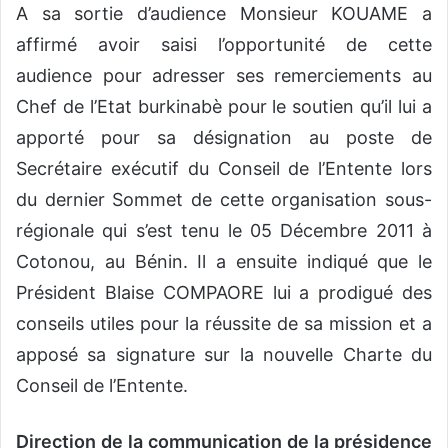
A sa sortie d’audience Monsieur KOUAME a
o
affirmé avoir saisi l’opportunité de cette
u
r
audience pour adresser ses remerciements au
r
Chef de l’Etat burkinabè pour le soutien qu’il lui a
i
apporté pour sa désignation au poste de
e
l
Secrétaire exécutif du Conseil de l’Entente lors
du dernier Sommet de cette organisation sous-
régionale qui s’est tenu le 05 Décembre 2011 à
Cotonou, au Bénin. Il a ensuite indiqué que le
Président Blaise COMPAORE lui a prodigué des
conseils utiles pour la réussite de sa mission et a
apposé sa signature sur la nouvelle Charte du
Conseil de l’Entente.
Direction de la communication de la présidence