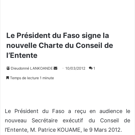
Le Président du Faso signe la
nouvelle Charte du Conseil de
l’Entente
Dieudonné LANKOANDE
E
10/03/2012
1
n
Temps de lecture 1 minute
v
o
y
e
Le Président du Faso a reçu en audience le
r
u
nouveau Secrétaire exécutif du Conseil de
n
l’Entente, M. Patrice KOUAME, le 9 Mars 2012.
c