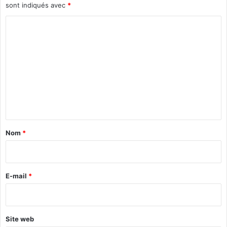
sont indiqués avec
*
C
o
m
m
e
n
t
a
Nom
*
i
r
e
E-mail
*
*
Site web