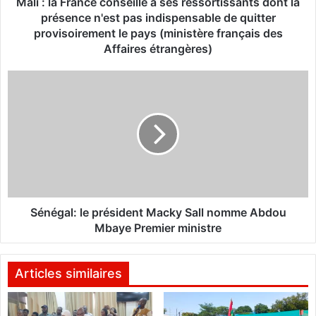
a
Mali : la France conseille à ses ressortissants dont la
n
présence n'est pas indispensable de quitter
c
provisoirement le pays (ministère français des
e
Affaires étrangères)
c
o
S
n
é
s
n
e
é
i
g
l
a
l
l
e
:
à
l
s
e
Sénégal: le président Macky Sall nomme Abdou
e
p
Mbaye Premier ministre
s
r
r
é
e
s
Articles similaires
s
i
s
d
o
e