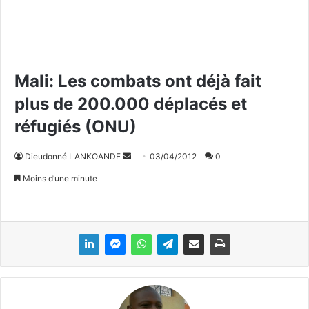
Mali: Les combats ont déjà fait
plus de 200.000 déplacés et
réfugiés (ONU)
Dieudonné LANKOANDE
E
03/04/2012
0
n
Moins d’une minute
v
o
y
e
r
u
n
c