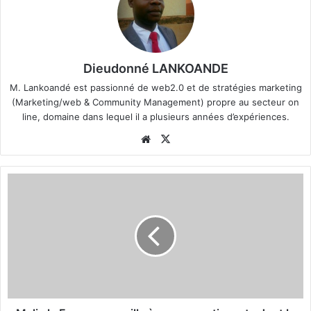
o
u
r
r
Dieudonné LANKOANDE
i
M. Lankoandé est passionné de web2.0 et de stratégies marketing
e
(Marketing/web & Community Management) propre au secteur on
l
line, domaine dans lequel il a plusieurs années d’expériences.
We
X
bsi
te
M
a
l
i
:
l
a
F
r