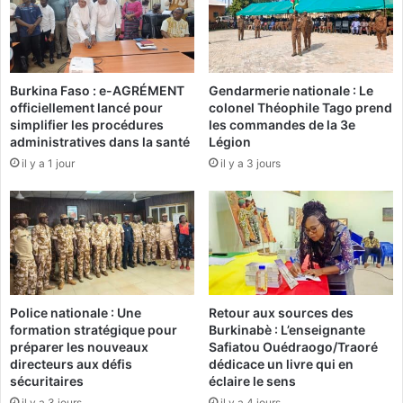
r
n
t
t
i
M
s
a
s
Burkina Faso : e-AGRÉMENT
Gendarmerie nationale : Le
c
officiellement lancé pour
colonel Théophile Tago prend
a
k
simplifier les procédures
les commandes de la 3e
n
y
administratives dans la santé
Légion
t
S
il y a 1 jour
il y a 3 jours
s
a
d
l
o
l
n
n
t
o
l
m
a
m
p
e
Police nationale : Une
Retour aux sources des
r
A
formation stratégique pour
Burkinabè : L’enseignante
é
b
préparer les nouveaux
Safiatou Ouédraogo/Traoré
s
d
directeurs aux défis
dédicace un livre qui en
e
o
sécuritaires
éclaire le sens
n
u
il y a 3 jours
il y a 4 jours