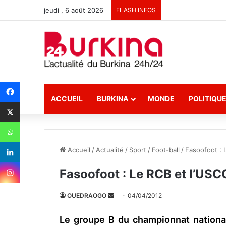
jeudi , 6 août 2026
FLASH INFOS
ACCUEIL
BURKINA
MONDE
POLITIQU
Accueil
/
Actualité
/
Sport
/
Foot-ball
/
Fasoofoot : 
Fasoofoot : Le RCB et l’USC
OUEDRAOGO
E
04/04/2012
n
Le groupe B du championnat nationa
v