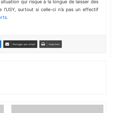
ituation qui risque à la longue de laisser des
l’USY, surtout si celle-ci n’a pas un effectif
rts.
Partager par email
Imprimer
F
a