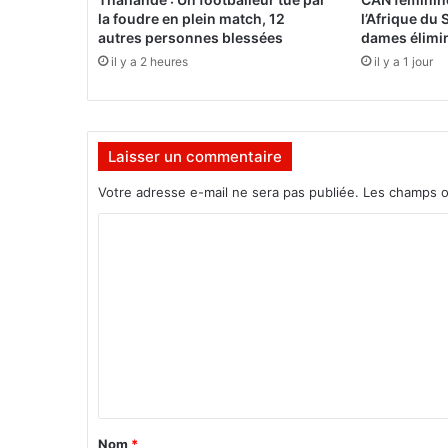
o
la foudre en plein match, 12
l’Afrique du 
u
autres personnes blessées
dames élimi
r
il y a 2 heures
il y a 1 jour
n
é
e
Laisser un commentaire
Votre adresse e-mail ne sera pas publiée.
Les champs o
C
o
m
m
e
n
t
a
Nom
*