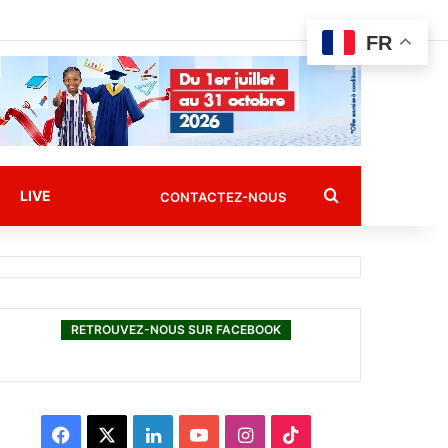
FR
Rechercher
LIVE
CONTACTEZ-NOUS
RETROUVEZ-NOUS SUR FACEBOOK
F
X
L
Y
I
T