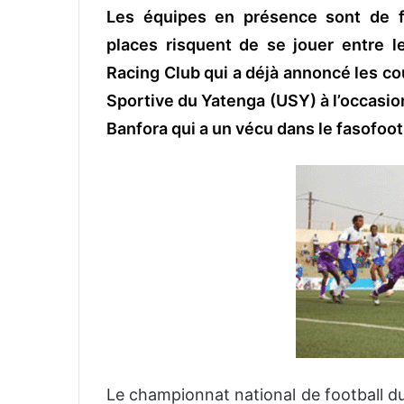
o
Les équipes en présence sont de f
y
places risquent de se jouer entre 
e
Racing Club qui a déjà annoncé les co
r
u
Sportive du Yatenga (USY) à l’occasio
n
Banfora qui a un vécu dans le fasofoot
c
o
u
r
r
i
e
l
Le championnat national de football d