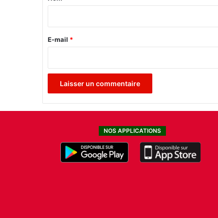
i
r
e
E-mail
*
*
NOS APPLICATIONS