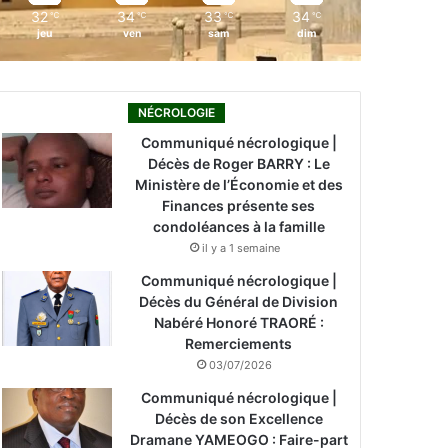
32
34
33
34
℃
℃
℃
℃
jeu
ven
sam
dim
NÉCROLOGIE
Communiqué nécrologique |
Décès de Roger BARRY : Le
Ministère de l’Économie et des
Finances présente ses
condoléances à la famille
il y a 1 semaine
Communiqué nécrologique |
Décès du Général de Division
Nabéré Honoré TRAORÉ :
Remerciements
03/07/2026
Communiqué nécrologique |
Décès de son Excellence
Dramane YAMEOGO : Faire-part