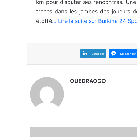
km pour disputer ses rencontres. Une s
traces dans les jambes des joueurs de 
étoffé
… Lire la suite sur Burkina 24 Spo
Linkedin
Messenger
OUEDRAOGO
C
a