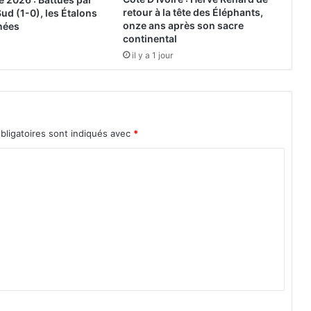
Y
retour à la tête des Éléphants,
Sud (1-0), les Étalons
e
onze ans après son sacre
nées
n
continental
n
il y a 1 jour
e
n
g
a
a
bligatoires sont indiqués avec
*
c
c
r
o
c
h
é
p
a
r
l
’