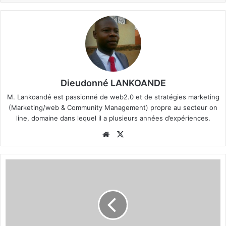
u
n
c
o
u
r
r
Dieudonné LANKOANDE
i
M. Lankoandé est passionné de web2.0 et de stratégies marketing
e
(Marketing/web & Community Management) propre au secteur on
l
line, domaine dans lequel il a plusieurs années d’expériences.
We
X
bsi
te
M
a
l
i
:
L