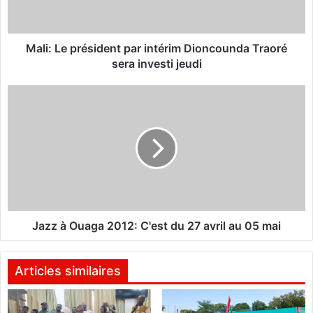
e
p
r
é
Mali: Le président par intérim Dioncounda Traoré
s
sera investi jeudi
i
d
J
e
a
n
z
t
z
p
à
a
O
r
u
i
a
n
g
t
a
Jazz à Ouaga 2012: C'est du 27 avril au 05 mai
é
2
r
0
i
1
Articles similaires
m
2
D
:
i
C