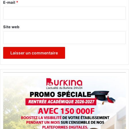
e
E-mail
*
*
Site web