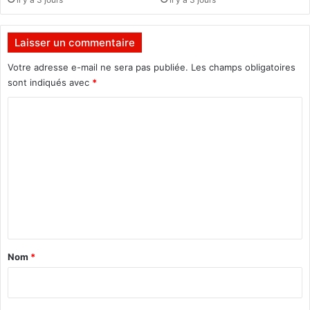
e
s
t
Laisser un commentaire
i
j
Votre adresse e-mail ne sera pas publiée.
Les champs obligatoires
e
sont indiqués avec
*
u
C
d
i
o
m
m
e
n
t
a
Nom
*
i
r