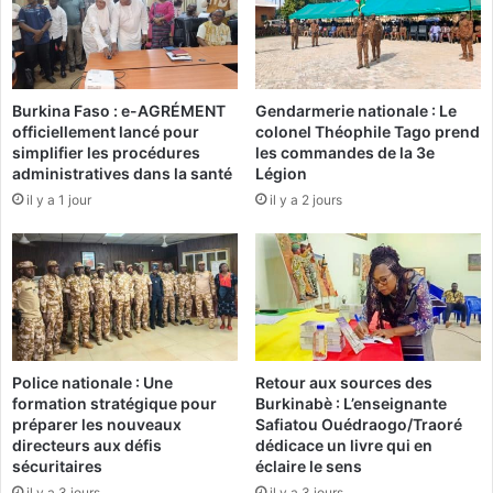
o
'
n
e
c
s
o
t
Burkina Faso : e-AGRÉMENT
Gendarmerie nationale : Le
u
d
officiellement lancé pour
colonel Théophile Tago prend
n
u
simplifier les procédures
les commandes de la 3e
d
2
administratives dans la santé
Légion
a
7
il y a 1 jour
il y a 2 jours
T
a
r
v
a
r
o
i
r
l
é
a
s
u
e
0
Police nationale : Une
Retour aux sources des
r
5
formation stratégique pour
Burkinabè : L’enseignante
a
m
préparer les nouveaux
Safiatou Ouédraogo/Traoré
i
a
directeurs aux défis
dédicace un livre qui en
n
i
sécuritaires
éclaire le sens
v
il y a 3 jours
il y a 3 jours