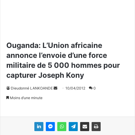
Ouganda: L’Union africaine
annonce l’envoie d’une force
militaire de 5 000 hommes pour
capturer Joseph Kony
Dieudonné LANKOANDE
E
10/04/2012
0
n
Moins d’une minute
v
o
y
e
r