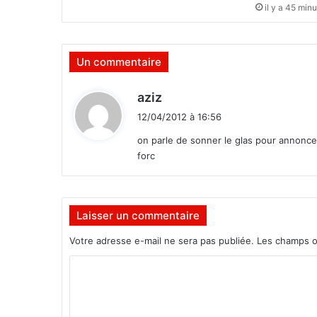
e
il y a 45 min
s
t
i
Un commentaire
p
r
é
d
aziz
s
i
12/04/2012 à 16:56
i
t
d
on parle de sonner le glas pour annoncer
e
forc
:
n
t
p
a
Laisser un commentaire
r
i
Votre adresse e-mail ne sera pas publiée.
Les champs o
n
C
t
é
o
r
m
i