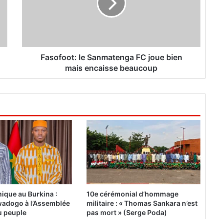
f
o
o
t
:
l
Fasofoot: le Sanmatenga FC joue bien
e
mais encaisse beaucoup
S
a
n
m
a
t
e
n
g
a
F
C
ique au Burkina :
10e cérémonial d’hommage
j
adogo à l’Assemblée
militaire : « Thomas Sankara n’est
o
du peuple
pas mort » (Serge Poda)