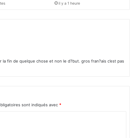
u
utes
il y a 1 heure
e
b
i
e
n
m
a
i
s
 la fin de quelque chose et non le d?but. gros fran?ais c’est pas
e
n
c
a
i
s
s
bligatoires sont indiqués avec
*
e
b
e
a
u