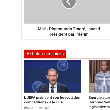
:
D
i
o
n
c
Mali : Dioncounda Traoré, investi
o
président par intérim
u
n
d
Articles similaires
a
T
r
a
o
r
é
,
i
L’UEFA maintient son boycott des
Énergie atom
n
compétitions de la FIFA
Harouna Saw
v
législative 
il y a 31 minutes