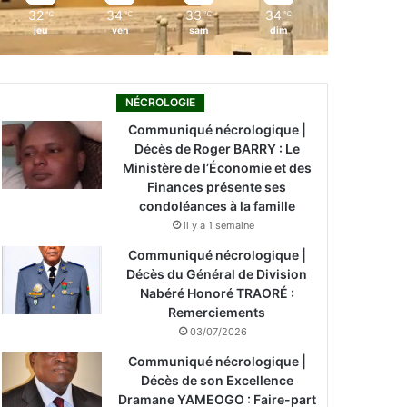
32
34
33
34
℃
℃
℃
℃
jeu
ven
sam
dim
NÉCROLOGIE
Communiqué nécrologique |
Décès de Roger BARRY : Le
Ministère de l’Économie et des
Finances présente ses
condoléances à la famille
il y a 1 semaine
Communiqué nécrologique |
Décès du Général de Division
Nabéré Honoré TRAORÉ :
Remerciements
03/07/2026
Communiqué nécrologique |
Décès de son Excellence
Dramane YAMEOGO : Faire-part