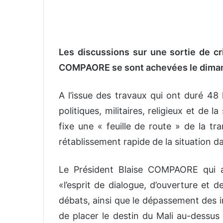
n
v
o
y
Les discussions sur une sortie de cr
e
COMPAORE se sont achevées le diman
r
u
n
A l’issue des travaux qui ont duré 48 
c
politiques, militaires, religieux et de 
o
fixe une « feuille de route » de la t
u
rétablissement rapide de la situation d
r
r
i
Le Président Blaise COMPAORE qui a
e
«l’esprit de dialogue, d’ouverture et 
l
débats, ainsi que le dépassement des in
de placer le destin du Mali au-dessus 