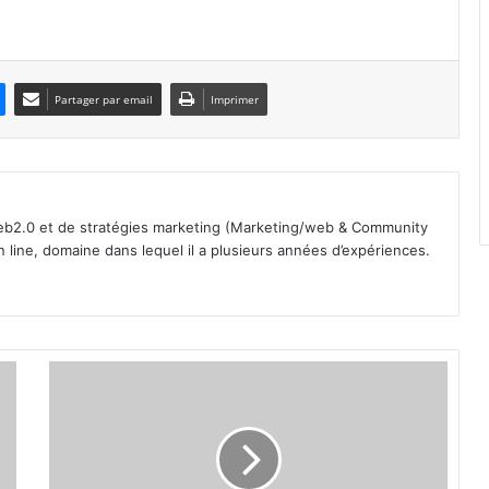
Partager par email
Imprimer
b2.0 et de stratégies marketing (Marketing/web & Community
line, domaine dans lequel il a plusieurs années d’expériences.
T
h
é
â
t
r