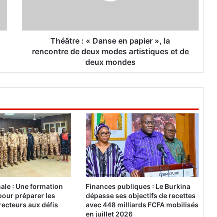
e
:
«
D
Théâtre : « Danse en papier », la
a
rencontre de deux modes artistiques et de
n
deux mondes
s
e
e
n
p
a
p
i
e
r
»
,
nale : Une formation
Finances publiques : Le Burkina
l
pour préparer les
dépasse ses objectifs de recettes
a
ecteurs aux défis
avec 448 milliards FCFA mobilisés
r
en juillet 2026