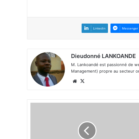
Linkedin
Messenger
Dieudonné LANKOANDE
M. Lankoandé est passionné de we
Management) propre au secteur on 
We
X
bsi
te
S
e
r
v
i
c