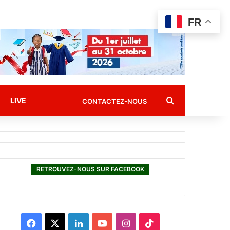
FR
Rechercher
LIVE
CONTACTEZ-NOUS
RETROUVEZ-NOUS SUR FACEBOOK
F
X
L
Y
I
T