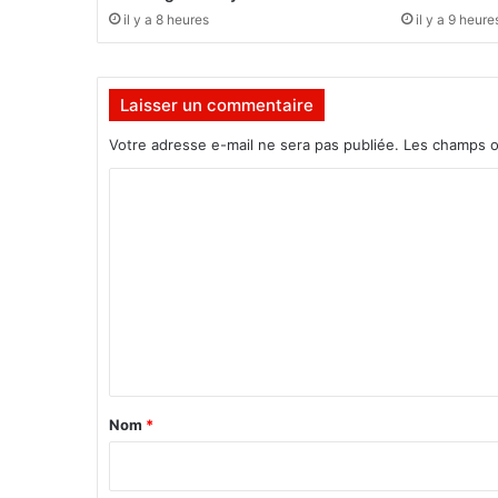
p
il y a 8 heures
il y a 9 heure
p
o
r
Laisser un commentaire
t
e
Votre adresse e-mail ne sera pas publiée.
Les champs o
u
n
C
s
o
o
u
m
t
m
i
e
e
n
n
l
t
o
g
a
Nom
*
i
i
s
t
r