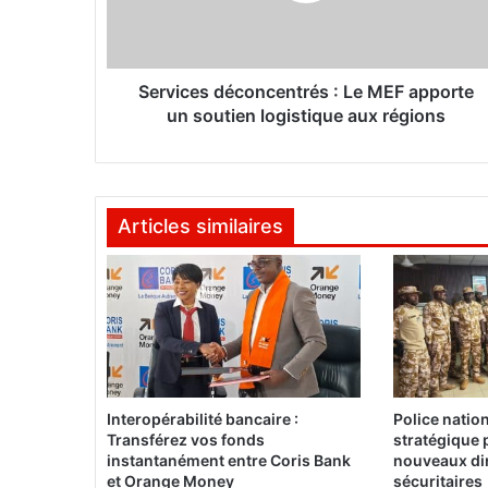
e
s
d
é
Services déconcentrés : Le MEF apporte
c
un soutien logistique aux régions
o
n
c
e
Articles similaires
n
t
r
é
s
:
L
e
M
Interopérabilité bancaire :
Police natio
E
Transférez vos fonds
stratégique 
F
instantanément entre Coris Bank
nouveaux dir
a
et Orange Money
sécuritaires