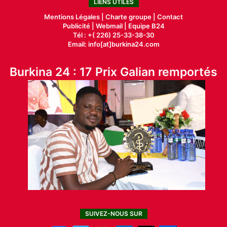
LIENS UTILES
Mentions Légales |
Charte groupe |
Contact
Publicité
|
Webmail |
Equipe B24
Tél : +( 226) 25-33-38-30
Email: info[at]burkina24.com
Burkina 24 : 17 Prix Galian remportés
SUIVEZ-NOUS SUR