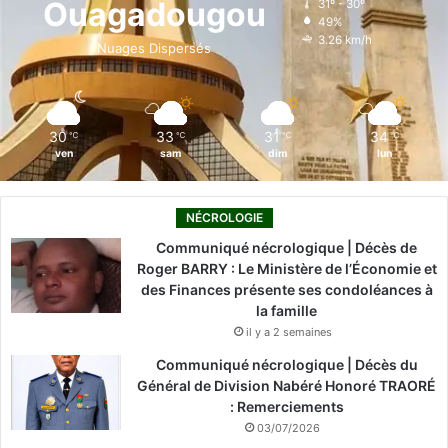
Ouagadougou
31º - 30º
49%
o
i
e
r
3.26 km/h
Nuages Dispersés
k
n
a
m
30
33
31
34
℃
℃
℃
℃
ven
sam
dim
lun
NÉCROLOGIE
Communiqué nécrologique | Décès de
Roger BARRY : Le Ministère de l’Économie et
des Finances présente ses condoléances à
la famille
il y a 2 semaines
Communiqué nécrologique | Décès du
Général de Division Nabéré Honoré TRAORÉ
: Remerciements
03/07/2026