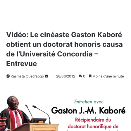
Vidéo: Le cinéaste Gaston Kaboré
obtient un doctorat honoris causa
de l’Université Concordia –
Entrevue
Rasmata Ouedraogo
E
28/06/2012
0
Moins d’une minute
n
v
o
y
e
r
u