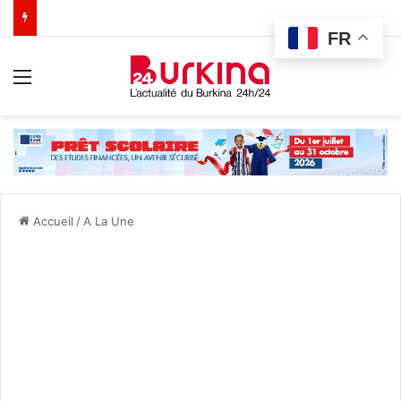
FR
Menu
Accueil
/
A La Une