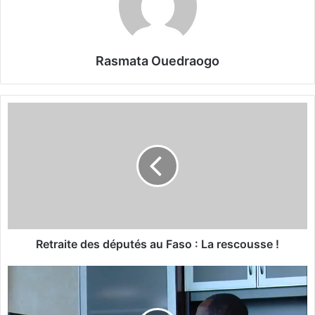
Rasmata Ouedraogo
R
e
t
r
a
i
t
e
d
e
Retraite des députés au Faso : La rescousse !
s
d
V
é
i
p
d