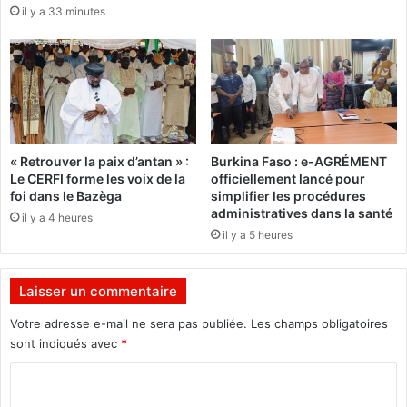
il y a 33 minutes
!
é
d
r
a
o
g
o
s
« Retrouver la paix d’antan » :
Burkina Faso : e-AGRÉMENT
’
Le CERFI forme les voix de la
officiellement lancé pour
e
foi dans le Bazèga
simplifier les procédures
x
administratives dans la santé
il y a 4 heures
p
il y a 5 heures
r
i
m
Laisser un commentaire
e
s
Votre adresse e-mail ne sera pas publiée.
Les champs obligatoires
u
sont indiqués avec
*
r
C
l
e
o