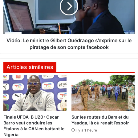
u
é
t
o
é
:
s
L
a
e
u
m
F
i
Vidéo: Le ministre Gilbert Ouédraogo s’exprime sur le
a
n
piratage de son compte facebook
s
i
o
s
:
t
Articles similaires
L
r
a
e
r
G
e
i
s
l
c
b
o
e
Finale UFOA-B U20 : Oscar
Sur les routes du Bam et du
u
r
Barro veut conduire les
Yaadga, là où renaît l’espoir
s
t
Étalons à la CAN en battant le
s
il y a 1 heure
O
Nigeria
e
u