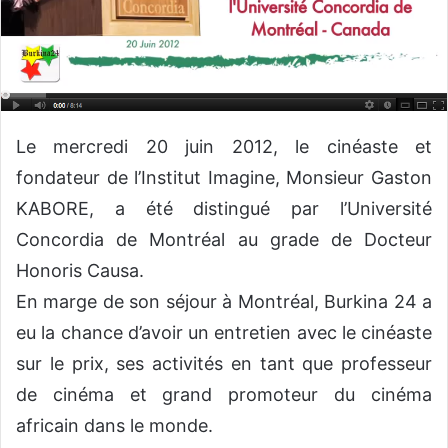
n
c
o
u
r
r
Le mercredi 20 juin 2012, le cinéaste et
i
e
fondateur de l’Institut Imagine, Monsieur Gaston
l
KABORE, a été distingué par l’Université
Concordia de Montréal au grade de Docteur
Honoris Causa.
En marge de son séjour à Montréal, Burkina 24 a
eu la chance d’avoir un entretien avec le cinéaste
sur le prix, ses activités en tant que professeur
de cinéma et grand promoteur du cinéma
africain dans le monde.