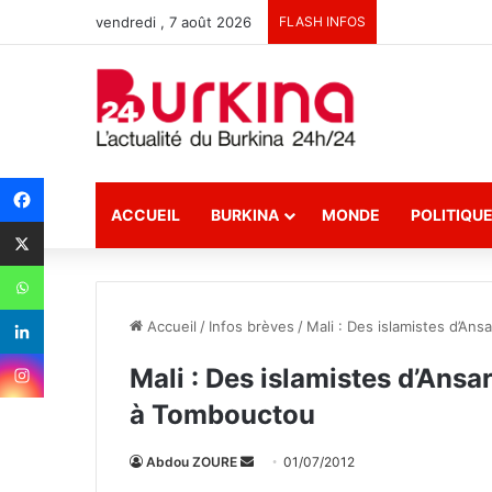
vendredi , 7 août 2026
FLASH INFOS
ACCUEIL
BURKINA
MONDE
POLITIQU
Accueil
/
Infos brèves
/
Mali : Des islamistes d’An
Mali : Des islamistes d’Ansa
à Tombouctou
Abdou ZOURE
E
01/07/2012
n