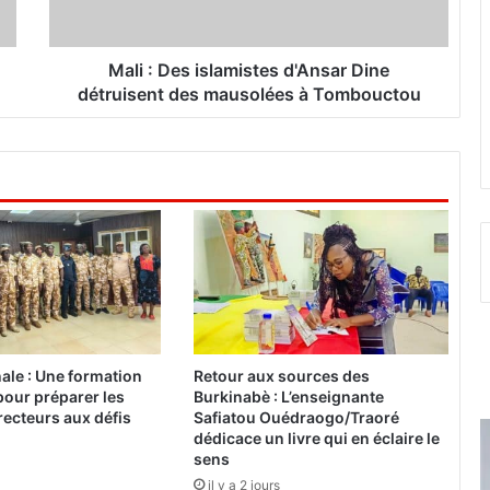
s
i
s
Mali : Des islamistes d'Ansar Dine
l
détruisent des mausolées à Tombouctou
a
m
i
s
t
e
s
d
'
A
n
s
nale : Une formation
Retour aux sources des
a
pour préparer les
Burkinabè : L’enseignante
r
ecteurs aux défis
Safiatou Ouédraogo/Traoré
D
dédicace un livre qui en éclaire le
sens
i
n
il y a 2 jours