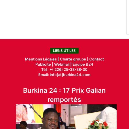
LIENS UTILES
Mentions Légales |
Charte groupe |
Contact
Publicité
|
Webmail |
Equipe B24
Tél : +( 226) 25-33-38-30
Email: info[at]burkina24.com
Burkina 24 : 17 Prix Galian
remportés