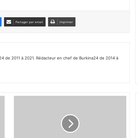
Partager par email
Imprimer
a24 de 2011 à 2021. Rédacteur en chef de Burkina24 de 2014 à
M
a
l
i
:
D
e