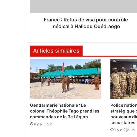
R
e
f
France : Refus de visa pour contrôle
u
médical à Halidou Ouédraogo
s
d
e
Articles similaires
v
i
s
a
p
o
u
r
c
Gendarmerie nationale : Le
Police natio
o
colonel Théophile Tago prend les
stratégique 
n
commandes de la 3e Légion
nouveaux dir
t
sécuritaires
il y a 1 jour
r
il y a 2 jours
ô