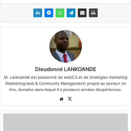
Dieudonné LANKOANDE
M. Lankoandé est passionné de web2.0 et de stratégies marketing
(Marketing/web & Community Management) propre au secteur on
line, domaine dans lequel il a plusieurs années d’expériences.
We
X
bsi
te
J
N
Q