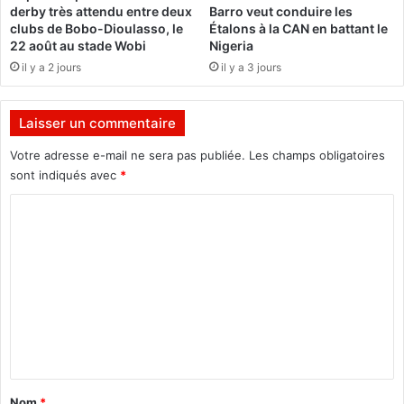
t
derby très attendu entre deux
Barro veut conduire les
n
d
clubs de Bobo-Dioulasso, le
Étalons à la CAN en battant le
d
é
22 août au stade Wobi
Nigeria
e
c
il y a 2 jours
il y a 3 jours
s
é
p
d
e
é
Laisser un commentaire
r
(
f
S
Votre adresse e-mail ne sera pas publiée.
Les champs obligatoires
o
o
sont indiqués avec
*
r
u
m
C
r
a
c
o
n
e
m
c
:
e
G
m
s
h
e
d
a
e
n
n
s
a
t
e
w
n
a
e
Nom
*