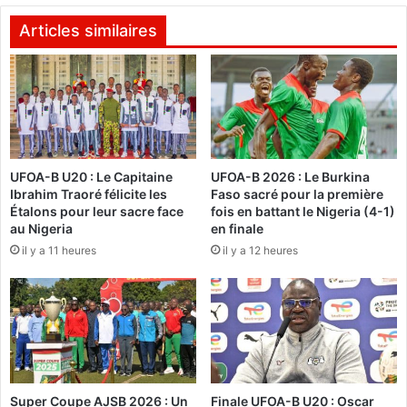
é
i
,
d
Articles similaires
u
e
n
n
o
t
u
J
t
o
i
h
l
n
UFOA-B U20 : Le Capitaine
UFOA-B 2026 : Le Burkina
d
A
Ibrahim Traoré félicite les
Faso sacré pour la première
’
t
Étalons pour leur sacre face
fois en battant le Nigeria (4-1)
a
t
au Nigeria
en finale
m
a
il y a 11 heures
il y a 12 heures
é
-
l
M
i
i
o
l
r
l
a
s
t
e
i
s
Super Coupe AJSB 2026 : Un
Finale UFOA-B U20 : Oscar
o