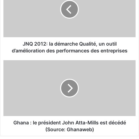
2
0
1
2
:
l
a
JNQ 2012: la démarche Qualité, un outil
d
d’amélioration des performances des entreprises
é
m
G
a
h
r
a
c
n
h
a
e
:
Q
l
u
e
a
p
l
r
Ghana : le président John Atta-Mills est décédé
i
é
(Source: Ghanaweb)
t
s