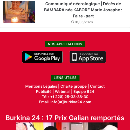
Communiqué nécrologique | Décès de
BAMBARA née KABORE Marie Josephe :
Faire -part
01/06/2026
NOS APPLICATIONS
LIENS UTILES
Mentions Légales |
Charte groupe |
Contact
Publicité
|
Webmail |
Equipe B24
Tél : +( 226) 25-33-38-30
Email: info[at]burkina24.com
Burkina 24 : 17 Prix Galian remportés