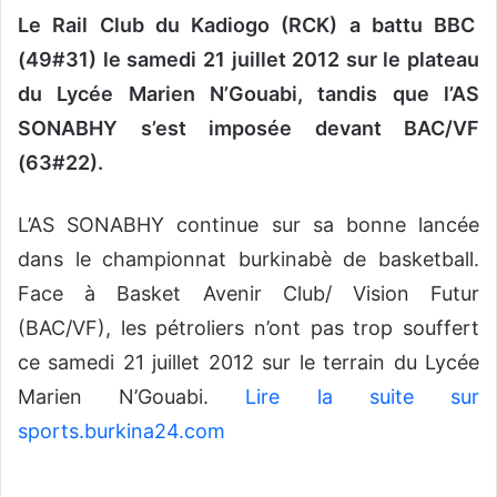
o
Le Rail Club du Kadiogo (RCK) a battu BBC
y
(49#31) le samedi 21 juillet 2012 sur le plateau
e
du Lycée Marien N’Gouabi, tandis que l’AS
r
u
SONABHY s’est imposée devant BAC/VF
n
(63#22).
c
o
L’AS SONABHY continue sur sa bonne lancée
u
dans le championnat burkinabè de basketball.
r
r
Face à Basket Avenir Club/ Vision Futur
i
(BAC/VF), les pétroliers n’ont pas trop souffert
e
ce samedi 21 juillet 2012 sur le terrain du Lycée
l
Marien N’Gouabi.
Lire la suite sur
sports.burkina24.com