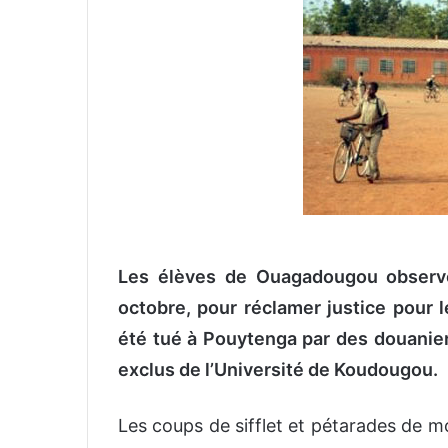
o
y
e
r
u
n
c
o
u
r
r
Les élèves de Ouagadougou observ
i
e
octobre, pour réclamer justice pour
l
été tué à Pouytenga par des douanier
exclus de l’Université de Koudougou.
Les coups de sifflet et pétarades de m