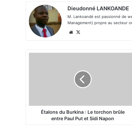
Dieudonné LANKOANDE
M. Lankoandé est passionné de we
Management) propre au secteur on 
We
X
bsi
te
É
t
a
l
o
n
s
d
u
B
Étalons du Burkina : Le torchon brûle
u
entre Paul Put et Sidi Napon
r
k