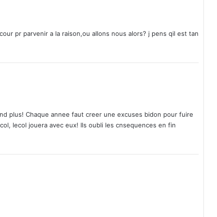
 cour pr parvenir a la raison,ou allons nous alors? j pens qil est tan
rend plus! Chaque annee faut creer une excuses bidon pour fuire
ecol, lecol jouera avec eux! Ils oubli les cnsequences en fin