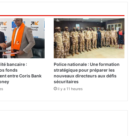
e
e
n
c
o
u
r
a
g
e
ité bancaire :
Police nationale : Une formation
l
vos fonds
stratégique pour préparer les
e
ent entre Coris Bank
nouveaux directeurs aux défis
s
oney
sécuritaires
m
es
il y a 11 heures
è
r
e
s
é
d
u