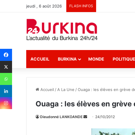
jeudi , 6 août 2026
FLASH INFOS
ACCUEIL
BURKINA
MONDE
POLITIQU
Accueil
/
A La Une
/
Ouaga : les élèves en grève 
Ouaga : les élèves en grève
Dieudonné LANKOANDE
E
24/10/2012
n
v