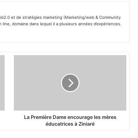
b2.0 et de stratégies marketing (Marketing/web & Community
line, domaine dans lequel il a plusieurs années d’expériences.
L
a
P
r
e
m
i
è
r
e
La Première Dame encourage les mères
D
éducatrices à Ziniaré
a
m