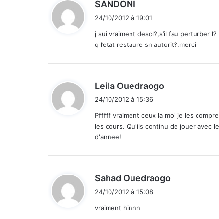
d
SANDONI
i
24/10/2012 à 19:01
t
j sui vraiment desol?,s’il fau perturber l?
q l’etat restaure sn autorit?.merci
:
d
Leila Ouedraogo
i
24/10/2012 à 15:36
t
Pfffff vraiment ceux la moi je les comp
les cours. Qu'ils continu de jouer avec l
:
d'annee!
d
Sahad Ouedraogo
i
24/10/2012 à 15:08
t
vraiment hinnn