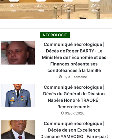
36
33
34
29
℃
℃
℃
℃
jeu
ven
sam
dim
NÉCROLOGIE
Communiqué nécrologique |
Décès de Roger BARRY : Le
Ministère de l’Économie et des
Finances présente ses
condoléances à la famille
il y a 1 semaine
Communiqué nécrologique |
Décès du Général de Division
Nabéré Honoré TRAORÉ :
Remerciements
03/07/2026
Communiqué nécrologique |
Décès de son Excellence
Dramane YAMEOGO : Faire-part