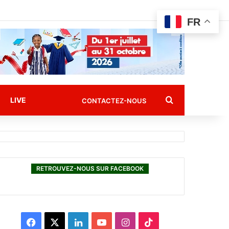
FR
Rechercher
LIVE
CONTACTEZ-NOUS
RETROUVEZ-NOUS SUR FACEBOOK
F
X
L
Y
I
T