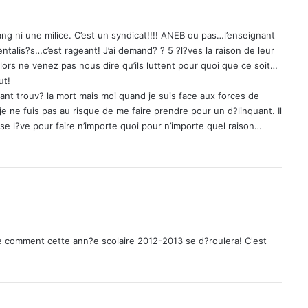
c
a
t
gang ni une milice. C’est un syndicat!!!! ANEB ou pas…l’enseignant
r
entalis?s…c’est rageant! J’ai demand? ? 5 ?l?ves la raison de leur
i
alors ne venez pas nous dire qu’ils luttent pour quoi que ce soit…
c
ut!
e
 ayant trouv? la mort mais moi quand je suis face aux forces de
s
 je ne fuis pas au risque de me faire prendre pour un d?linquant. Il
à
e l?ve pour faire n’importe quoi pour n’importe quel raison…
Z
i
n
i
a
r
é
e comment cette ann?e scolaire 2012-2013 se d?roulera! C'est