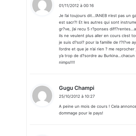
r
i
01/11/2012 à 00:16
e
t
P
Je l’ai toujours dit…l’ANEB n’est pas un 
a
est sacr?! Et les autres qui sont instrum
:
u
gr?ve, j’ai recu 5 r?ponses diff?rentes…
l
ils ne veulent plus aller en cours c’est to
P
je suis d?sol? pour la famille de l’?l?ve
u
l’ordre et que je n’ai rien ? me reprocher
t
y’a trop de d?sordre au Burkina…chacun s
e
nimps!!!!
t
S
i
d
d
Gugu Champi
i
i
25/10/2012 à 10:27
N
t
a
A peine un mois de cours ! Cela annonc
p
dommage pour le pays!
:
o
n