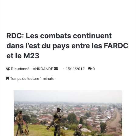
RDC: Les combats continuent
dans l’est du pays entre les FARDC
et le M23
Dieudonné LANKOANDE
E
15/11/2012
0
n
Temps de lecture 1 minute
v
o
y
e
r
u
n
c