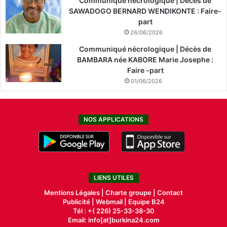
Communiqué nécrologique | Décès de
SAWADOGO BERNARD WENDIKONTE : Faire-
part
26/06/2026
Communiqué nécrologique | Décès de
BAMBARA née KABORE Marie Josephe :
Faire -part
01/06/2026
NOS APPLICATIONS
LIENS UTILES
Mentions Légales |
Charte groupe |
Contact
Publicité
|
Webmail |
Equipe B24
Tél : +( 226) 25-33-38-30
Email: info[at]burkina24.com