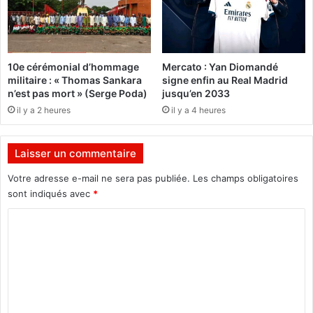
y
b
a
è
p
r
10e cérémonial d’hommage
Mercato : Yan Diomandé
i
militaire : « Thomas Sankara
signe enfin au Real Madrid
s
n’est pas mort » (Serge Poda)
jusqu’en 2033
e
il y a 2 heures
il y a 4 heures
n
f
l
Laisser un commentaire
a
g
Votre adresse e-mail ne sera pas publiée.
Les champs obligatoires
r
sont indiqués avec
*
a
n
C
t
o
d
m
é
l
m
i
e
t