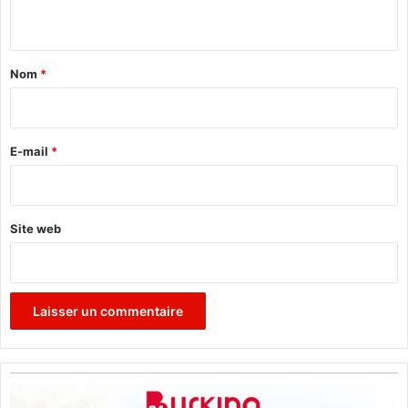
d
n
e
t
v
o
a
Nom
*
l
i
r
e
E-mail
*
*
Site web