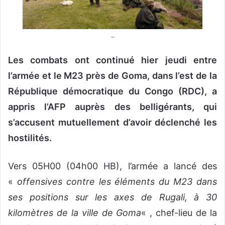
o
u
r
–
r
i
Les combats ont continué hier jeudi entre
e
l’armée et le M23 près de Goma, dans l’est de la
l
République démocratique du Congo (RDC), a
appris l’AFP auprès des belligérants, qui
s’accusent mutuellement d’avoir déclenché les
hostilités.
Vers 05H00 (04h00 HB), l’armée a lancé des
«
offensives contre les éléments du M23 dans
ses positions sur les axes de Rugali, à 30
kilomètres de la ville de Goma
« , chef-lieu de la