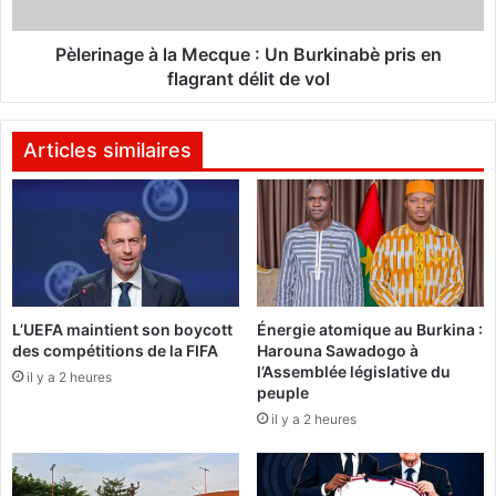
s
a
C
g
R
e
Pèlerinage à la Mecque : Un Burkinabè pris en
S
à
flagrant délit de vol
i
l
m
a
p
M
Articles similaires
l
e
a
c
n
q
t
u
é
e
e
:
à
U
L’UEFA maintient son boycott
Énergie atomique au Burkina :
O
n
des compétitions de la FIFA
Harouna Sawadogo à
u
B
l’Assemblée législative du
a
il y a 2 heures
u
peuple
h
r
il y a 2 heures
i
k
g
i
o
n
u
a