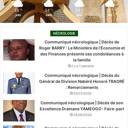
m
36
34
33
35
℃
℃
℃
℃
ven
sam
dim
lun
NÉCROLOGIE
Communiqué nécrologique | Décès de
Roger BARRY : Le Ministère de l’Économie et
des Finances présente ses condoléances à
la famille
il y a 1 semaine
Communiqué nécrologique | Décès du
Général de Division Nabéré Honoré TRAORÉ
: Remerciements
03/07/2026
Communiqué nécrologique | Décès de son
Excellence Dramane YAMEOGO : Faire-part
28/06/2026