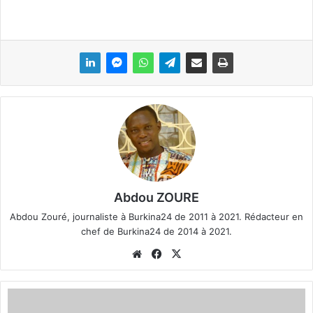
Abdou ZOURE
Abdou Zouré, journaliste à Burkina24 de 2011 à 2021. Rédacteur en
chef de Burkina24 de 2014 à 2021.
We
Fa
X
bsi
ce
te
bo
P
ok
h