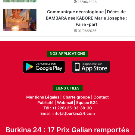
26/06/2026
Communiqué nécrologique | Décès de
BAMBARA née KABORE Marie Josephe :
Faire -part
01/06/2026
NOS APPLICATIONS
LIENS UTILES
Mentions Légales |
Charte groupe |
Contact
Publicité
|
Webmail |
Equipe B24
Tél : +( 226) 25-33-38-30
Email: info[at]burkina24.com
Burkina 24 : 17 Prix Galian remportés