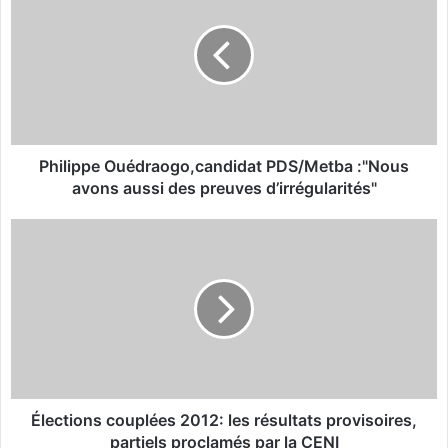
i
l
i
p
p
e
O
u
Philippe Ouédraogo,candidat PDS/Metba :"Nous
é
avons aussi des preuves d’irrégularités"
d
r
É
a
l
o
e
g
c
o
t
,
i
c
o
a
n
n
s
d
c
Élections couplées 2012: les résultats provisoires,
i
o
partiels proclamés par la CENI