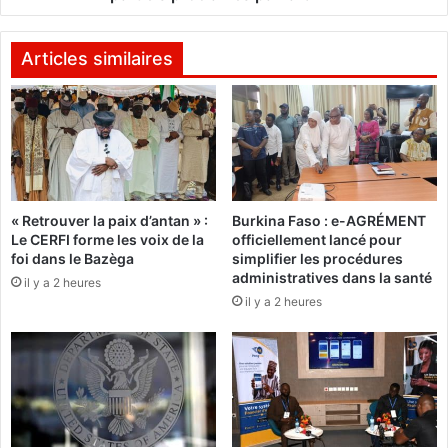
d
u
a
p
t
l
Articles similaires
P
é
D
e
S
s
/
2
M
0
e
1
t
2
« Retrouver la paix d’antan » :
Burkina Faso : e-AGRÉMENT
b
:
Le CERFI forme les voix de la
officiellement lancé pour
a
l
foi dans le Bazèga
simplifier les procédures
:
e
administratives dans la santé
il y a 2 heures
"
s
il y a 2 heures
N
r
o
é
u
s
s
u
a
l
v
t
o
a