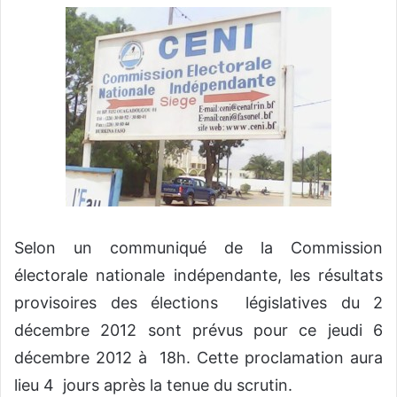
v
o
y
e
r
u
n
c
o
u
r
Selon un communiqué de la Commission
r
électorale nationale indépendante, les résultats
i
e
provisoires des élections législatives du 2
l
décembre 2012 sont prévus pour ce jeudi 6
décembre 2012 à 18h. Cette proclamation aura
lieu 4 jours après la tenue du scrutin.