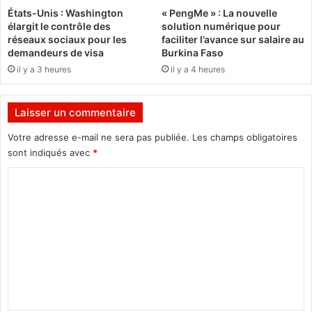
n
t
États-Unis : Washington
« PengMe » : La nouvelle
s
s
élargit le contrôle des
solution numérique pour
a
p
réseaux sociaux pour les
faciliter l’avance sur salaire au
u
r
demandeurs de visa
Burkina Faso
s
o
il y a 3 heures
il y a 4 heures
s
v
i
i
d
s
Laisser un commentaire
e
o
s
i
Votre adresse e-mail ne sera pas publiée.
Les champs obligatoires
p
r
sont indiqués avec
*
r
e
e
C
s
u
,
o
v
p
m
e
a
s
r
m
d
t
e
’
i
i
e
n
r
l
t
r
s